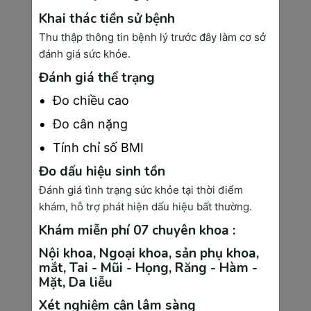
Siêu âm thường: 
Đây là chỉ định được 
Khai thác tiền sử bệnh
thực hiện nhiều nhất trong quá trình quản 
Thu thập thông tin bệnh lý trước đây làm cơ sở
đánh giá sức khỏe.
lý thai nghén. Siêu âm thường giúp biết 
được kích thích của thai nhi, theo dõi sự 
Đánh giá thể trạng
phát triển của con, lượng nước ối, vị trí 
Đo chiều cao
bám nhau,...
Đo cân nặng
Siêu âm hình thái của thai nhi:
 Đây là 
Tính chỉ số BMI
cách để nhận biết dị tật thai nhi, sàng lọc 
Đo dấu hiệu sinh tồn
trước khi sinh, điều này đảm bảo con yêu 
Đánh giá tình trạng sức khỏe tại thời điểm
khi chào đời luôn khỏe mạnh.
khám, hỗ trợ phát hiện dấu hiệu bất thường.
Siêu âm Dopler màu tim: 
Khi quản lý 
Khám miễn phí 07 chuyên khoa :
thai nghén các mẹ bầu sẽ thực hiện siêu 
Nội khoa, Ngoại khoa, sản phụ khoa,
âm Dopler để nhận biết các bệnh lý về 
mắt, Tai - Mũi - Họng, Răng - Hàm -
Mặt, Da liễu
tim mạch như hở hẹp van 2 lá, thiếu máu 
cơ tim,... Vì khi mang thai trọng lượng cơ 
Xét nghiệm cận lâm sàng