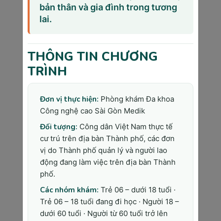
bản thân và gia đình trong tương
lưu ý những điều quan trọng nào?
lai.
Phòng Khám Đa Khoa Công Nghệ
Cao Sài Gòn Medik
THÔNG TIN CHƯƠNG
Admin
TRÌNH
“Lương Y Như Từ Mẫu” không chỉ là một
câu nói thể hiện tấm lòng của một người
Đơn vị thực hiện:
Phòng khám Đa khoa
làm nghề y, đó còn là tôn chỉ mà đội ngũ
Công nghệ cao Sài Gòn Medik
y bác sĩ chúng tôi luôn đặt trái tim của
mình hướng tới tại Phòng khám Đa Khoa
Đối tượng:
Công dân Việt Nam thực tế
Sài Gòn Medik.
cư trú trên địa bàn Thành phố, các đơn
vị do Thành phố quản lý và người lao
động đang làm việc trên địa bàn Thành
Bình luận bài viết
phố.
Địa chỉ Email của bạn sẽ được bảo mật toàn diện.
Các nhóm khám:
Trẻ 06 – dưới 18 tuổi ·
Điền đầy đủ thông tin theo yêu cầu
*
Trẻ 06 – 18 tuổi đang đi học · Người 18 –
dưới 60 tuổi · Người từ 60 tuổi trở lên
Họ và tên