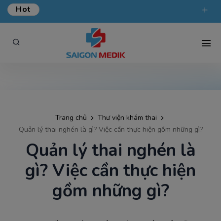
Hot
ƯU ĐÃI KHÁM TỔNG QUÁT TẠI SÀI GÒN MEDIK.
phongkham@saigonmedik.com
19005175
Trang chủ
Thư viện khám thai
Quản lý thai nghén là gì? Việc cần thực hiện gồm những gì?
Quản lý thai nghén là
gì? Việc cần thực hiện
gồm những gì?