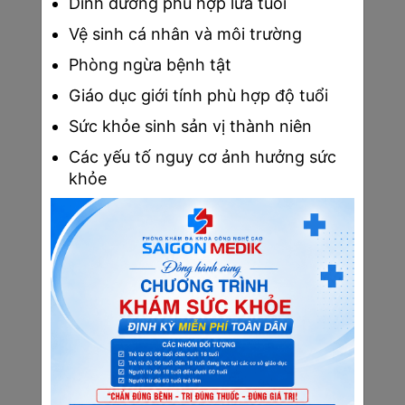
Dinh dưỡng phù hợp lứa tuổi
Xét nghiệm chức năng đông máu
Vệ sinh cá nhân và môi trường
Phòng ngừa bệnh tật
Thực hiện xét nghiệm chức năng đông máu sẽ giúp 
Giáo dục giới tính phù hợp độ tuổi
cải thiện các vấn đề chảy máu, băng huyết ở thai 
Sức khỏe sinh sản vị thành niên
phụ. Trong quá trình sinh con và sau khi sinh nếu 
không xét nghiệm đông máu sẽ dễ gây tình trạng 
Các yếu tố nguy cơ ảnh hưởng sức
rối loạn chức năng đông máu, tính mạng của người 
khỏe
mẹ sẽ bị đe dọa.