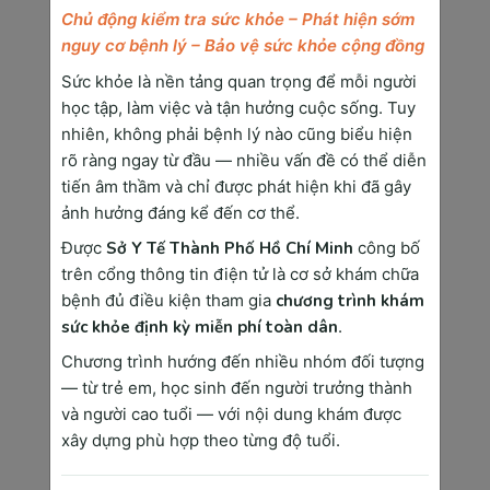
Chủ động kiểm tra sức khỏe – Phát hiện sớm
bầu sở hữu nhóm máu Rh(-) nguy cơ bất đồng 
nguy cơ bệnh lý – Bảo vệ sức khỏe cộng đồng
nhóm máu thai nhi cao và dễ dẫn đến thiếu máu 
tán huyết, vàng da sau sinh hoặc thậm chí là ảnh 
Sức khỏe là nền tảng quan trọng để mỗi người
học tập, làm việc và tận hưởng cuộc sống. Tuy
hưởng đến các chức năng gan, tim của bé.
nhiên, không phải bệnh lý nào cũng biểu hiện
rõ ràng ngay từ đầu — nhiều vấn đề có thể diễn
Xét nghiệm miễn dịch khi phát hiện có thai
tiến âm thầm và chỉ được phát hiện khi đã gây
ảnh hưởng đáng kể đến cơ thể.
Việc thực hiện xét nghiệm miễn dịch trước khi sinh, 
Được
Sở Y Tế Thành Phố Hồ Chí Minh
công bố
giúp bác sĩ dự đoán được mẹ bầu có tiềm ẩn nguy 
trên cổng thông tin điện tử là cơ sở khám chữa
cơ nhiễm virus viêm gan B hay không. Từ đó, đưa 
bệnh đủ điều kiện tham gia
chương trình khám
ra giải pháp khắc phục kịp thời cho mẹ và phòng 
sức khỏe định kỳ miễn phí toàn dân
.
ngừa các ảnh hưởng của bệnh.
Chương trình hướng đến nhiều nhóm đối tượng
— từ trẻ em, học sinh đến người trưởng thành
và người cao tuổi — với nội dung khám được
xây dựng phù hợp theo từng độ tuổi.