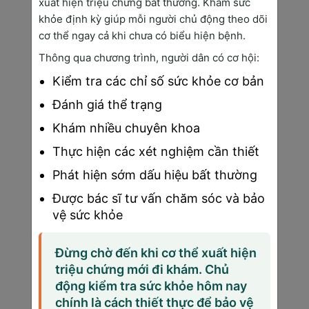
xuất hiện triệu chứng bất thường. Khám sức
và đề xuất các phương án an toàn cho mẹ và thai 
khỏe định kỳ giúp mỗi người chủ động theo dõi
nhi.
cơ thể ngay cả khi chưa có biểu hiện bệnh.
Thông qua chương trình, người dân có cơ hội:
Bài viết trên đã cung cấp cho bạn các kiến thức 
quản lý thai nghén
 đúng cách giúp mẹ bầu có 
Kiểm tra các chỉ số sức khỏe cơ bản
một thai kỳ khỏe mạnh, an toàn và yên tâm chào 
Đánh giá thể trạng
đón con yêu. Phòng khám 
Sài Gòn Medik
, nơi có 
Khám nhiều chuyên khoa
đội ngũ bác sĩ giàu kinh nghiệm cùng trang thiết bị 
Thực hiện các xét nghiệm cần thiết
hiện đại, giúp mẹ theo dõi thai kỳ toàn diện. Đặt 
Phát hiện sớm dấu hiệu bất thường
lịch ngay hôm nay để được tư vấn qua hotline 
19005175.
Được bác sĩ tư vấn chăm sóc và bảo
vệ sức khỏe
>>> Bạn có thể xem thêm:
Đừng chờ đến khi cơ thể xuất hiện
Tất tần tật về 
khám thai sinh đôi
 và những 
triệu chứng mới đi khám. Chủ
lưu ý cho mẹ bầu
động kiểm tra sức khỏe hôm nay
Một 
quy trình khám thai của bộ y tế
 cần 
chính là cách thiết thực để bảo vệ