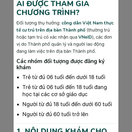
AI ĐƯỢC THAM GIA
CHƯƠNG TRÌNH?
Đối tượng thụ hưởng:
công dân Việt Nam thực
tế cư trú trên địa bàn Thành phố
(thường trú
hoặc tạm trú có xác nhận qua
VNeID
), các đơn
vị do Thành phố quản lý và người lao động
đang làm việc trên địa bàn Thành phố.
Xét nghiệm miễn dịch giúp phát hiện kịp thời các 
Các nhóm đối tượng được đăng ký
virus gây hại cho mẹ bầu
khám
Trẻ từ đủ 06 tuổi đến dưới 18 tuổi
Xét nghiệm máu tìm kháng nguyên 
Trẻ từ đủ 06 tuổi đến 18 tuổi đang
học tại các cơ sở giáo dục
Hiện nay, những bệnh lý như giang mai, rubella, 
toxoplasma, CMV,..  dễ gây ra các hệ quả tăng 
Người từ đủ 18 tuổi đến dưới 60 tuổi
nguy cơ bé dị tật trong bụng mẹ, biến chứng thai 
Người từ đủ 60 tuổi trở lên
nhi. Do đó, quản lý thai nghén các mẹ bầu cần thực 
hiện xét nghiệm máu tìm kháng nguyên bệnh 
1. NỘI DUNG KHÁM CHO