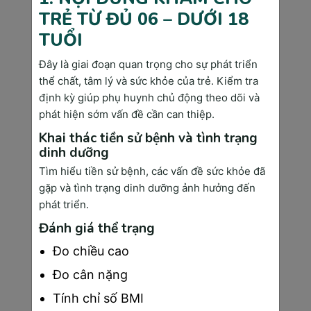
nhiễm trùng từ mẹ. Loại xét nghiệm này giúp xác 
TRẺ TỪ ĐỦ 06 – DƯỚI 18
định tình trạng, khả năng miễn dịch của người mẹ, 
TUỔI
phân biệt nhiễm trùng cấp trong hoặc trước thai kỳ.
Đây là giai đoạn quan trọng cho sự phát triển
thể chất, tâm lý và sức khỏe của trẻ. Kiểm tra
Phân tích nước tiểu
định kỳ giúp phụ huynh chủ động theo dõi và
phát hiện sớm vấn đề cần can thiệp.
Qua mỗi mốc khám thai định kỳ, các mẹ bầu cần 
Khai thác tiền sử bệnh và tình trạng
thực hiện xét nghiệm tổng phân tích nước tiểu. Việc 
dinh dưỡng
xét nghiệm nước tiểu giúp mẹ bầu kịp thời phát 
Tìm hiểu tiền sử bệnh, các vấn đề sức khỏe đã
hiện các bệnh về thận, nhiễm trùng đường tiết niệu, 
gặp và tình trạng dinh dưỡng ảnh hưởng đến
có thể sàng lọc nguy cơ tiền sản giật và bệnh lý 
phát triển.
tiểu đường thai kỳ trước 28 tuần.
Đánh giá thể trạng
>>> Bạn có thể xem thêm: 
Các mốc khám thai 
Đo chiều cao
quan trọng
mà mẹ bầu chắc chắn phải biết
Đo cân nặng
Tính chỉ số BMI
Nghiệm pháp dung nạp đường