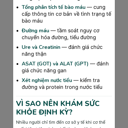
thể mẹ gây áp lực lên tuần hoàn, do đó 
Tổng phân tích tế bào máu
— cung
thăm khám tim mạch thường xuyên để 
cấp thông tin cơ bản về tình trạng tế
bác sĩ dễ dàng đánh giá các thay đổi của 
bào máu
mẹ bầu và đưa ra hướng giải quyết phù 
Đường máu
— tầm soát nguy cơ
hợp.
chuyển hóa đường, tiểu đường
Ure và Creatinin
>>> Xem thêm: 
Khám thai ở đâu
 tốt nhất? Top 
— đánh giá chức
năng thận
các địa chỉ uy tín và chất lượng
ASAT (GOT) và ALAT (GPT)
— đánh
Monitoring sản khoa
giá chức năng gan
Xét nghiệm nước tiểu
— kiểm tra
Monitoring sản khoa giúp bạn theo dõi tim thai và 
đường và protein trong nước tiểu
các hoạt động của cơ tử cung, đặc biệt là ở các 
tuần cuối của thai kỳ. Các bác sĩ sẽ dựa vào kết 
VÌ SAO NÊN KHÁM SỨC
quả để so sánh nhịp tim của thai trước và trong khi 
KHỎE ĐỊNH KỲ?
có cơn co tử cung. Từ đó, các bác sĩ sẽ kịp thời 
Nhiều người chỉ tìm đến cơ sở y tế khi cơ thể
nhận biết các bất thường trong quá trình chuyển dạ 