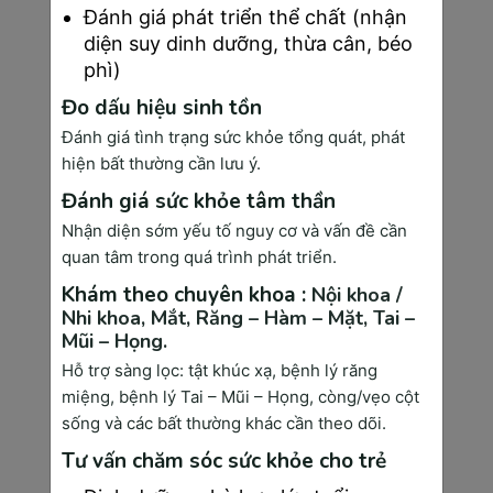
Đánh giá phát triển thể chất (nhận
Loại xét nghiệm pháp dung nạp đường cần được 
diện suy dinh dưỡng, thừa cân, béo
thực hiện và tiến hành đối với các mẹ bầu 24 - 28 
phì)
tuần tuổi. Đây là phương pháp khá đơn giản, nhưng 
Đo dấu hiệu sinh tồn
kết quả chẩn đoán tình trạng tiểu đường thai kỳ ở 
Đánh giá tình trạng sức khỏe tổng quát, phát
mẹ bầu chính xác. Điều này giúp bác sĩ dễ dàng 
hiện bất thường cần lưu ý.
phát hiện nguy cơ tiểu đường thai kỳ và ngăn ngừa 
Đánh giá sức khỏe tâm thần
tình trạng bị đái tháo đường thai kỳ hiệu quả.
Nhận diện sớm yếu tố nguy cơ và vấn đề cần
quan tâm trong quá trình phát triển.
Xét nghiệm sinh hóa máu
Khám theo chuyên khoa :
Nội khoa /
Nhi khoa,
Mắt,
Răng – Hàm – Mặt,
Tai –
Mũi – Họng.
Việc thực hiện các xét nghiệm sinh hóa máu nhằm 
Hỗ trợ sàng lọc: tật khúc xạ, bệnh lý răng
đánh giá được các nhóm chức năng gan như 
miệng, bệnh lý Tai – Mũi – Họng, còng/vẹo cột
Bilirubin, men gan (GOT, GPT), nhóm chức năng 
sống và các bất thường khác cần theo dõi.
thận, hàm lượng protein có trong máu và các chất 
Tư vấn chăm sóc sức khỏe cho trẻ
điện giải.