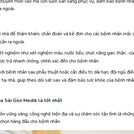
có chuyên môn cao mà còn luôn sẵn sàng phục vụ, đảm bảo bệnh nh
a ngoài.
ại nhà để thăm khám, chẩn đoán và kê đơn cho các bệnh nhân mắc c
cần ra ngoài.
t nghiệm như xét nghiệm máu, nước tiểu, chức năng gan, thận…cùng 
ợc trả nhanh chóng, chính xác đến cho bệnh nhân.
ới bệnh nhân sau phẫu thuật hoặc cần điều trị dài hạn, đội ngũ điề
óc tại nhà, giúp theo dõi sát sao và đảm bảo sức khỏe của bệnh nhâ
a Sài Gòn Medik là tốt nhất
ôn vững vàng, công nghệ hiện đại và sự chăm sóc tận tình là nhữn
a chọn hàng đầu cho bệnh nhân.