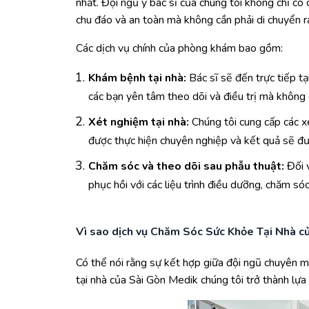
nhất. Đội ngũ y bác sĩ của chúng tôi không chỉ 
chu đáo và an toàn mà không cần phải di chuyển r
Các dịch vụ chính của phòng khám bao gồm:
Khám bệnh tại nhà:
Bác sĩ sẽ đến trực tiếp t
các bạn yên tâm theo dõi và điều trị mà không 
Xét nghiệm tại nhà:
Chúng tôi cung cấp các xé
được thực hiện chuyên nghiệp và kết quả sẽ đư
Chăm sóc và theo dõi sau phẫu thuật:
Đối v
phục hồi với các liệu trình điều dưỡng, chăm s
Vì sao dịch vụ Chăm Sóc Sức Khỏe Tại Nhà củ
Có thể nói rằng sự kết hợp giữa đội ngũ chuyên m
tại nhà của Sài Gòn Medik chúng tôi trở thành lự