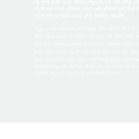
là ám ảnh của nhiều người, và với nhu 
dịch vụ y tế, chăm sóc sức khỏe tại nhà 
tiện lợi và hiệu quả cho nhiều người.
Thay vì các bạn phải di chuyển đến các cơ sở y tế,
chữa bệnh ngay tại chính ngôi nhà của mình. Dịch v
thời gian mà còn mang lại sự thoải mái cho bệnh nh
tuổi hoặc những người mắc bệnh mãn tính cần theo d
Hãy cùng khám phá cách mà 
Phòng Khám Đa Khoa
Medik
 cung cấp dịch vụ chăm sóc sức khỏe tại nhà
nghiệp như thế nào ở bài viết dưới đây nhé.