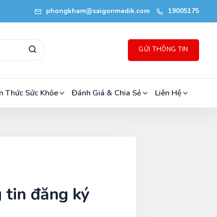
phongkham@saigonmedik.com
19005175
GỬI THÔNG TIN
n Thức Sức Khỏe
Đánh Giá & Chia Sẻ
Liên Hệ
 tin đăng ký