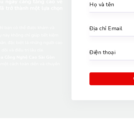
cầu ngày càng tăng cao về
Họ và tên
đã trở thành một lựa chọn
 thì bạn có thể được khám và
Địa chỉ Email
ụ này không chỉ giúp tiết kiệm
ân, đặc biệt là những người cao
õi và điều trị lâu dài.
Điện thoại
 Công Nghệ Cao Sài Gòn 
 một cách toàn diện và chuyên 