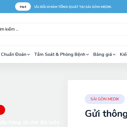
Hot
ƯU ĐÃI KHÁM TỔNG QUÁT TẠI SÀI GÒN MEDIK.
 Chuẩn Đoán
Tầm Soát & Phòng Bệnh
Bảng giá
Kiế
SÀI GÒN MEDIK
Gửi thông
 xếp hàng và chờ đợi luôn