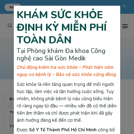
Hot
ƯU ĐÃI KHÁM TỔNG QUÁT TẠI SÀI GÒN MEDIK.
KHÁM SỨC KHỎE
phongkham@saigonmedik.com
19005175
ĐỊNH KỲ MIỄN PHÍ
TOÀN DÂN
Cộng đồng sức khỏe
Tại Phòng khám Đa khoa Công
nghệ cao Sài Gòn Medik
Trang chủ
Cộng đồng sức khỏe
Chủ động kiểm tra sức khỏe – Phát hiện sớm
nguy cơ bệnh lý – Bảo vệ sức khỏe cộng đồng
Sức khỏe là nền tảng quan trọng để mỗi người
học tập, làm việc và tận hưởng cuộc sống. Tuy
nhiên, không phải bệnh lý nào cũng biểu hiện
Đánh Giá & Chia Sẻ
Cộng Đồng Sức Khỏe
rõ ràng ngay từ đầu — nhiều vấn đề có thể diễn
tiến âm thầm và chỉ được phát hiện khi đã gây
Thành Tích & Giải Thưởng
Khách Hàng Nói Gì
ảnh hưởng đáng kể đến cơ thể.
Câu Hỏi Tiêu Biểu Tại SÀI GÒN MEDIK
Được
Sở Y Tế Thành Phố Hồ Chí Minh
công bố