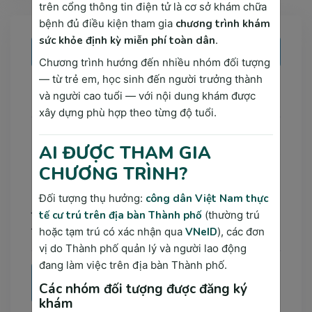
trên cổng thông tin điện tử là cơ sở khám chữa
bệnh đủ điều kiện tham gia
chương trình khám
sức khỏe định kỳ miễn phí toàn dân
.
ĐẶT CÂU HỎI
Chương trình hướng đến nhiều nhóm đối tượng
— từ trẻ em, học sinh đến người trưởng thành
Câu hỏi mới nhất
và người cao tuổi — với nội dung khám được
xây dựng phù hợp theo từng độ tuổi.
Nội soi dạ dày đại tràng có được bảo hiểm y tế chi trả không?
AI ĐƯỢC THAM GIA
CHƯƠNG TRÌNH?
Nội soi dạ dày đại tràng có được bảo hiểm y tế chi trả không?
Đối tượng thụ hưởng:
công dân Việt Nam thực
Điểm tựa cho khởi đầu Hài hòa cùng
tế cư trú trên địa bàn Thành phố
(thường trú
thịnh vượng.
hoặc tạm trú có xác nhận qua
VNeID
), các đơn
vị do Thành phố quản lý và người lao động
đang làm việc trên địa bàn Thành phố.
Doanh nghiệp
Các nhóm đối tượng được đăng ký
23/05/2024
khám