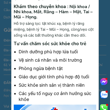
Sứ mệnh chăm sóc từ cái “Tâm”
Khám theo chuyên khoa :
Nội khoa /
Câu chuyện thương hiệu
Nhi khoa,
Mắt,
Răng – Hàm – Mặt,
Tai –
Mũi – Họng.
Dịch vụ phòng khám đa khoa
Hỗ trợ sàng lọc: tật khúc xạ, bệnh lý răng
Gửi thông tin liên hệ
miệng, bệnh lý Tai – Mũi – Họng, còng/vẹo cột
sống và các bất thường khác cần theo dõi.
Điện thoại:
19005175
Tư vấn chăm sóc sức khỏe cho trẻ
Địa chỉ Email:
phongkham@saigonmedik.com
Dinh dưỡng phù hợp lứa tuổi
Vệ sinh cá nhân và môi trường
Địa chỉ:
61 Vườn Lài, phường An Phú Đông, Quận 12, Thành phố Hồ Chí
Phòng ngừa bệnh tật
Minh, Việt Nam
Giáo dục giới tính phù hợp độ tuổi
ĐĂNG KÝ NHẬN THÔNG TIN
Sức khỏe sinh sản vị thành niên
Đăng ký để nhận thông tin ưu đãi, sự kiện và cập nhật kiến thức y
Các yếu tố nguy cơ ảnh hưởng sức
học thường thức
khỏe
Vui lòng nhập địa chỉ Email