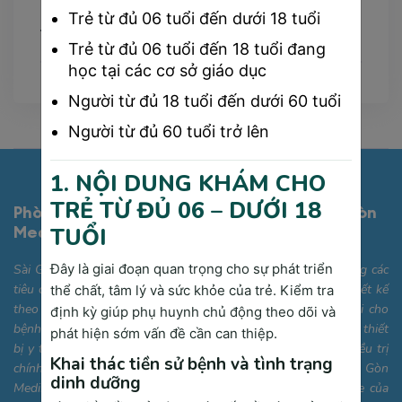
Trẻ từ đủ 06 tuổi đến dưới 18 tuổi
Tags
Trẻ từ đủ 06 tuổi đến 18 tuổi đang
học tại các cơ sở giáo dục
Người từ đủ 18 tuổi đến dưới 60 tuổi
Người từ đủ 60 tuổi trở lên
1. NỘI DUNG KHÁM CHO
TRẺ TỪ ĐỦ 06 – DƯỚI 18
Phòng Khám Đa Khoa Công Nghệ Cao Sài Gòn
Medik
TUỔI
Đây là giai đoạn quan trọng cho sự phát triển
Sài Gòn Medik được trang bị cơ sở vật chất hiện đại, đáp ứng các
tiêu chuẩn quốc tế với các phòng khám chuyên khoa được thiết kế
thể chất, tâm lý và sức khỏe của trẻ. Kiểm tra
theo hướng thân thiện, tiện nghi và tối ưu hóa sự thoải mái cho
định kỳ giúp phụ huynh chủ động theo dõi và
bệnh nhân. Bên cạnh đó, chúng tôi sở hữu hệ thống máy móc, thiết
phát hiện sớm vấn đề cần can thiệp.
bị y tế công nghệ cao, giúp hỗ trợ quá trình chẩn đoán và điều trị
Khai thác tiền sử bệnh và tình trạng
chính xác, nhanh chóng. Phòng khám Đa khoa Cao cấp Sài Gòn
dinh dưỡng
Medik mong muốn trở thành điểm đến tin cậy cho sức khỏe của