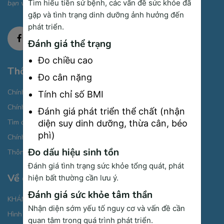
Tìm hiểu tiền sử bệnh, các vấn đề sức khỏe đã
bạn và gia đình.
gặp và tình trạng dinh dưỡng ảnh hưởng đến
phát triển.
Đánh giá thể trạng
Đo chiều cao
Thông tin cần biết
Đo cân nặng
Chính sách bảo mật thông tin cá nhân
Tính chỉ số BMI
Chính sách thanh toán
Đánh giá phát triển thể chất (nhận
Tìm đường đi
diện suy dinh dưỡng, thừa cân, béo
phì)
Chính sách Cookies
Đo dấu hiệu sinh tồn
Thông báo xử lý dữ liệu cá nhân
Đánh giá tình trạng sức khỏe tổng quát, phát
Về chúng tôi
hiện bất thường cần lưu ý.
Đánh giá sức khỏe tâm thần
KHÁM BỆNH CHỌN GÓI
Nhận diện sớm yếu tố nguy cơ và vấn đề cần
Hình ảnh giới thiệu
quan tâm trong quá trình phát triển.