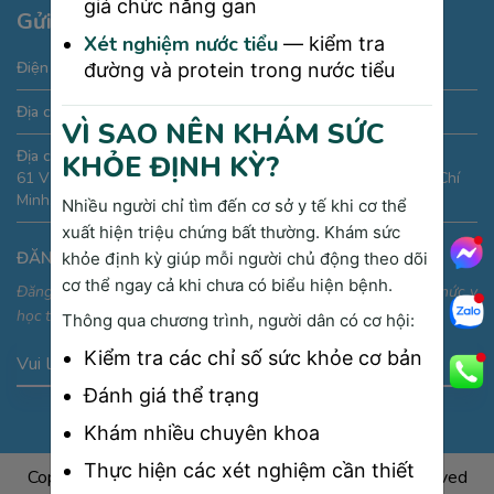
giá chức năng gan
Gửi thông tin liên hệ
Xét nghiệm nước tiểu
— kiểm tra
Điện thoại:
19005175
đường và protein trong nước tiểu
Địa chỉ Email:
phongkham@saigonmedik.com
VÌ SAO NÊN KHÁM SỨC
Địa chỉ:
KHỎE ĐỊNH KỲ?
61 Vườn Lài, phường An Phú Đông, Quận 12, Thành phố Hồ Chí
Minh, Việt Nam
Nhiều người chỉ tìm đến cơ sở y tế khi cơ thể
xuất hiện triệu chứng bất thường. Khám sức
ĐĂNG KÝ NHẬN THÔNG TIN
khỏe định kỳ giúp mỗi người chủ động theo dõi
cơ thể ngay cả khi chưa có biểu hiện bệnh.
Đăng ký để nhận thông tin ưu đãi, sự kiện và cập nhật kiến thức y
học thường thức
Thông qua chương trình, người dân có cơ hội:
Kiểm tra các chỉ số sức khỏe cơ bản
Vui lòng nhập địa chỉ Email
Đánh giá thể trạng
Khám nhiều chuyên khoa
Thực hiện các xét nghiệm cần thiết
Copyright © 2024
SÀI GÒN MEDIK.
All Rights Reserved