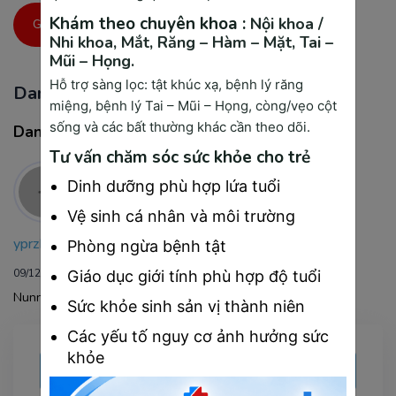
Khám theo chuyên khoa :
Nội khoa /
GỬI BÌNH LUẬN
Nhi khoa,
Mắt,
Răng – Hàm – Mặt,
Tai –
Mũi – Họng.
Hỗ trợ sàng lọc: tật khúc xạ, bệnh lý răng
Danh sách bình luận
miệng, bệnh lý Tai – Mũi – Họng, còng/vẹo cột
sống và các bất thường khác cần theo dõi.
Danh sách bình luận
Tư vấn chăm sóc sức khỏe cho trẻ
Dinh dưỡng phù hợp lứa tuổi
Vệ sinh cá nhân và môi trường
yprzBsWRdyIKvXbxkh
Phòng ngừa bệnh tật
09/12/2025
Giáo dục giới tính phù hợp độ tuổi
NunnJJxVmZWybkZHxS
Sức khỏe sinh sản vị thành niên
Các yếu tố nguy cơ ảnh hưởng sức
khỏe
ĐẶT CÂU HỎI