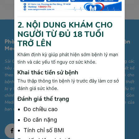
2. NỘI DUNG KHÁM CHO
NGƯỜI TỪ ĐỦ 18 TUỔI
Phòng Khám Đa Khoa Công Nghệ Cao Sài Gòn
TRỞ LÊN
Medik
Khám định kỳ giúp phát hiện sớm bệnh lý mạn
Sài Gòn Medik được trang bị cơ sở vật chất hiện đại, đáp ứng các
tính và các yếu tố nguy cơ sức khỏe.
tiêu chuẩn quốc tế với các phòng khám chuyên khoa được thiết kế
Khai thác tiền sử bệnh
theo hướng thân thiện, tiện nghi và tối ưu hóa sự thoải mái cho
Thu thập thông tin bệnh lý trước đây làm cơ sở
bệnh nhân. Bên cạnh đó, chúng tôi sở hữu hệ thống máy móc, thiết
đánh giá sức khỏe.
bị y tế công nghệ cao, giúp hỗ trợ quá trình chẩn đoán và điều trị
chính xác, nhanh chóng. Phòng khám Đa khoa Cao cấp Sài Gòn
Đánh giá thể trạng
Medik mong muốn trở thành điểm đến tin cậy cho sức khỏe của
Đo chiều cao
bạn và gia đình.
Đo cân nặng
Tính chỉ số BMI