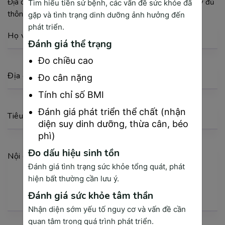
Địa chỉ Email của bạn sẽ được bảo mật toàn diện.
Điền đầy đủ
Tìm hiểu tiền sử bệnh, các vấn đề sức khỏe đã
thông tin theo yêu cầu
*
gặp và tình trạng dinh dưỡng ảnh hưởng đến
phát triển.
Họ và tên
Đánh giá thể trạng
Đo chiều cao
Địa chỉ Email
Đo cân nặng
Tính chỉ số BMI
Đánh giá phát triển thể chất (nhận
Tiêu đề
diện suy dinh dưỡng, thừa cân, béo
phì)
Đo dấu hiệu sinh tồn
Nội dung bình luận
Đánh giá tình trạng sức khỏe tổng quát, phát
hiện bất thường cần lưu ý.
Đánh giá sức khỏe tâm thần
Nhận diện sớm yếu tố nguy cơ và vấn đề cần
quan tâm trong quá trình phát triển.