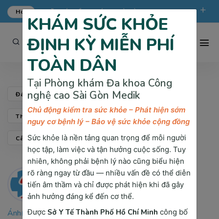
Hot
ƯU ĐÃI KHÁM TỔNG QUÁT TẠI SÀI GÒN MEDIK.
KHÁM SỨC KHỎE
phongkham@saigonmedik.com
19005175
ĐỊNH KỲ MIỄN PHÍ
TOÀN DÂN
Tại Phòng khám Đa khoa Công
nghệ cao Sài Gòn Medik
Đánh Giá & Chia Sẻ
Cộng Đồng Sức Khỏe
Chủ động kiểm tra sức khỏe – Phát hiện sớm
Thành Tích & Giải Thưởng
Khách Hàng Nói Gì
nguy cơ bệnh lý – Bảo vệ sức khỏe cộng đồng
Sức khỏe là nền tảng quan trọng để mỗi người
Câu Hỏi Tiêu Biểu Tại SÀI GÒN MEDIK
học tập, làm việc và tận hưởng cuộc sống. Tuy
nhiên, không phải bệnh lý nào cũng biểu hiện
rõ ràng ngay từ đầu — nhiều vấn đề có thể diễn
tiến âm thầm và chỉ được phát hiện khi đã gây
ảnh hưởng đáng kể đến cơ thể.
Được
Sở Y Tế Thành Phố Hồ Chí Minh
công bố
Ánh(TP HCM)
True ? 04/09/2024 - 8:33 CH :