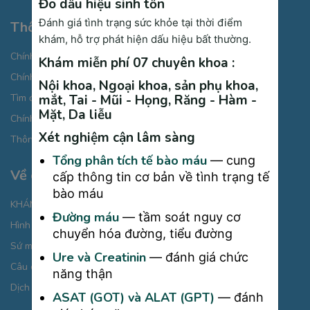
Đo dấu hiệu sinh tồn
Đánh giá tình trạng sức khỏe tại thời điểm
Thông tin cần biết
khám, hỗ trợ phát hiện dấu hiệu bất thường.
Chính sách bảo mật thông tin cá nhân
Khám miễn phí 07 chuyên khoa :
Chính sách thanh toán
Nội khoa, Ngoại khoa, sản phụ khoa,
mắt, Tai - Mũi - Họng, Răng - Hàm -
Tìm đường đi
Mặt, Da liễu
Chính sách Cookies
Xét nghiệm cận lâm sàng
Thông báo xử lý dữ liệu cá nhân
Tổng phân tích tế bào máu
— cung
Về chúng tôi
cấp thông tin cơ bản về tình trạng tế
bào máu
KHÁM BỆNH CHỌN GÓI
Đường máu
— tầm soát nguy cơ
Hình ảnh giới thiệu
chuyển hóa đường, tiểu đường
Sứ mệnh chăm sóc từ cái “Tâm”
Ure và Creatinin
— đánh giá chức
Câu chuyện thương hiệu
năng thận
Dịch vụ phòng khám đa khoa
ASAT (GOT) và ALAT (GPT)
— đánh