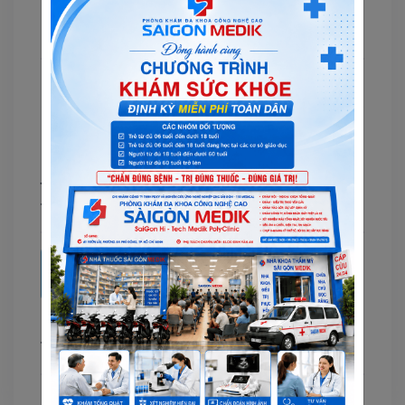
Câu hỏi mới nhất
Nội soi dạ dày đại tràng có được bảo hiểm y tế chi trả không?
Nội soi dạ dày đại tràng có được bảo hiểm y tế chi trả không?
Điểm tựa cho khởi đầu Hài hòa cùng
thịnh vượng.
Doanh nghiệp
23/05/2024
Tags