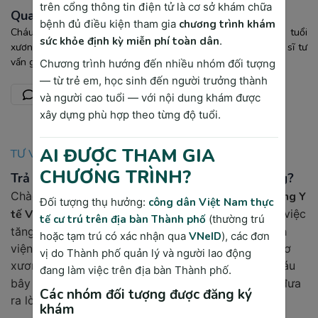
trên cổng thông tin điện tử là cơ sở khám chữa
Qua tuổi dậy thì có cao lên được không?
bệnh đủ điều kiện tham gia
chương trình khám
Cháu chào bác sĩ! Hiện nay cháu 22 tuổi và cháu muốn đo tuổi
sức khỏe định kỳ miễn phí toàn dân
.
xương để xem có còn tăng chiều cao được không. Mong bác sĩ tư
vấn giúp cháu ạ, cháu cảm ơn bác sĩ.
Chương trình hướng đến nhiều nhóm đối tượng
— từ trẻ em, học sinh đến người trưởng thành
0
9615
Gọi tư vấn ngay
và người cao tuổi — với nội dung khám được
xây dựng phù hợp theo từng độ tuổi.
AI ĐƯỢC THAM GIA
TƯ VẤN VIÊN TẠI SÀI GÒN MEDIK
CHƯƠNG TRÌNH?
Trả lời : Qua tuổi dậy thì có cao lên được không?
Chào cháu! Cảm ơn cháu đã gửi câu hỏi tới
Hệ thống Y
Đối tượng thụ hưởng:
công dân Việt Nam thực
tế Vinmec
! Ở tuổi 22, cháu đã qua
tuổi dậy thì
nên việc
tế cư trú trên địa bàn Thành phố
(thường trú
tăng chiều cao sẽ chậm lại. Cháu nên qua các bệnh
hoặc tạm trú có xác nhận qua
VNeID
), các đơn
viện thuộc Hệ thống Y tế Vinmec khám để bác sĩ cơ
vị do Thành phố quản lý và người lao động
xương khớp
kiểm tra tình trạng xương
khớp
của cháu
đang làm việc trên địa bàn Thành phố.
bây giờ như thế nào rồi, từ đó bác sĩ sẽ tư vấn và đưa
Các nhóm đối tượng được đăng ký
ra lời khuyên tốt nhất cho cháu.
khám