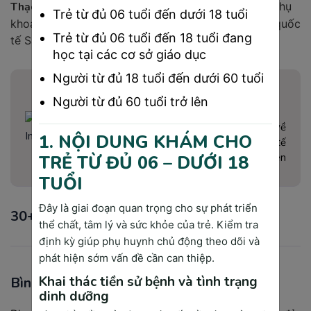
Thạc sĩ, Bác sĩ Trịnh Thị Thanh Huyền -
Bác sĩ Sản phụ
Trẻ từ đủ 06 tuổi đến dưới 18 tuổi
khoa - Khoa sản phụ khoa - Phòng khám đa khoa quốc
Trẻ từ đủ 06 tuổi đến 18 tuổi đang
tế Sài Gòn Medik
học tại các cơ sở giáo dục
Người từ đủ 18 tuổi đến dưới 60 tuổi
Bác Sĩ Nguyễn Văn A
Người từ đủ 60 tuổi trở lên
Thạc sĩ y tế
Với 20 năm kinh nghiệm làm bác sĩ về
1. NỘI DUNG KHÁM CHO
phẫu thuật, giúp cho kinh nghiệm thực tế
và thực hiện rất nhiều các công việc liên
TRẺ TỪ ĐỦ 06 – DƯỚI 18
quan tới phẫu thuật.
TUỔI
Đây là giai đoạn quan trọng cho sự phát triển
30+ bình luận
thể chất, tâm lý và sức khỏe của trẻ. Kiểm tra
định kỳ giúp phụ huynh chủ động theo dõi và
phát hiện sớm vấn đề cần can thiệp.
Khai thác tiền sử bệnh và tình trạng
Bình luận bài viết
dinh dưỡng