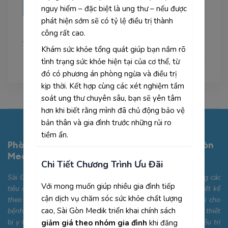
nguy hiểm – đặc biệt là ung thư – nếu được
23/05/2024
phát hiện sớm sẽ có tỷ lệ điều trị thành
công rất cao.
Tags
Khám sức khỏe tổng quát giúp bạn nắm rõ
tình trạng sức khỏe hiện tại của cơ thể, từ
đó có phương án phòng ngừa và điều trị
kịp thời. Kết hợp cùng các xét nghiệm tầm
soát ung thư chuyên sâu, bạn sẽ yên tâm
hơn khi biết rằng mình đã chủ động bảo vệ
bản thân và gia đình trước những rủi ro
tiềm ẩn.
Phòng Khám Đa Khoa Công Nghệ Cao Sài Gòn
Medik
Chi Tiết Chương Trình Ưu Đãi
Sài Gòn Medik được trang bị cơ sở vật chất hiện đại, đáp ứng các
Với mong muốn giúp nhiều gia đình tiếp
tiêu chuẩn quốc tế với các phòng khám chuyên khoa được thiết kế
cận dịch vụ chăm sóc sức khỏe chất lượng
theo hướng thân thiện, tiện nghi và tối ưu hóa sự thoải mái cho
cao, Sài Gòn Medik triển khai chính sách
bệnh nhân. Bên cạnh đó, chúng tôi sở hữu hệ thống máy móc, thiết
bị y tế công nghệ cao, giúp hỗ trợ quá trình chẩn đoán và điều trị
giảm giá theo nhóm gia đình
khi đăng