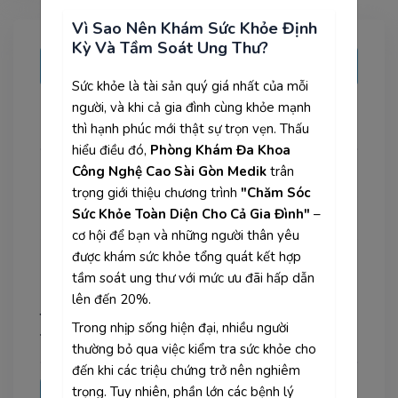
Vì Sao Nên Khám Sức Khỏe Định
Kỳ Và Tầm Soát Ung Thư?
ĐẶT CÂU HỎI
Sức khỏe là tài sản quý giá nhất của mỗi
người, và khi cả gia đình cùng khỏe mạnh
Câu hỏi mới nhất
thì hạnh phúc mới thật sự trọn vẹn. Thấu
hiểu điều đó,
Phòng Khám Đa Khoa
Công Nghệ Cao Sài Gòn Medik
trân
Bị di lệch xương sau bó lá cố định có thể mổ được không?
trọng giới thiệu chương trình
"Chăm Sóc
Sức Khỏe Toàn Diện Cho Cả Gia Đình"
–
Nội soi dạ dày đại tràng có được bảo hiểm y tế chi trả không?
cơ hội để bạn và những người thân yêu
được khám sức khỏe tổng quát kết hợp
Nội soi dạ dày đại tràng có được bảo hiểm y tế chi trả không?
tầm soát ung thư với mức ưu đãi hấp dẫn
lên đến 20%.
Điểm tựa cho khởi đầu Hài hòa cùng
Trong nhịp sống hiện đại, nhiều người
thịnh vượng.
thường bỏ qua việc kiểm tra sức khỏe cho
đến khi các triệu chứng trở nên nghiêm
trọng. Tuy nhiên, phần lớn các bệnh lý
Doanh nghiệp