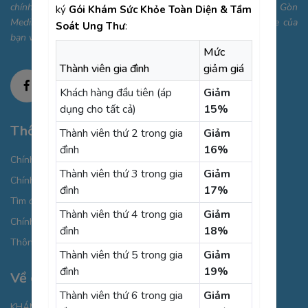
chính xác, nhanh chóng. Phòng khám Đa khoa Cao cấp Sài Gòn
ký
Gói Khám Sức Khỏe Toàn Diện & Tầm
Medik mong muốn trở thành điểm đến tin cậy cho sức khỏe của
Soát Ung Thư
:
bạn và gia đình.
Mức
Thành viên gia đình
giảm giá
Khách hàng đầu tiên (áp
Giảm
dụng cho tất cả)
15%
Thông tin cần biết
Thành viên thứ 2 trong gia
Giảm
đình
16%
Chính sách bảo mật thông tin cá nhân
Thành viên thứ 3 trong gia
Giảm
Chính sách thanh toán
đình
17%
Tìm đường đi
Thành viên thứ 4 trong gia
Giảm
Chính sách Cookies
đình
18%
Thông báo xử lý dữ liệu cá nhân
Thành viên thứ 5 trong gia
Giảm
đình
19%
Về chúng tôi
Thành viên thứ 6 trong gia
Giảm
KHÁM BỆNH CHỌN GÓI