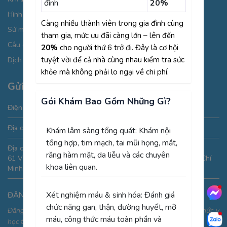
đình
20%
Hình ảnh giới thiệu
Càng nhiều thành viên trong gia đình cùng
Sứ mệnh chăm sóc từ cái “Tâm”
tham gia, mức ưu đãi càng lớn – lên đến
Câu chuyện thương hiệu
20%
cho người thứ 6 trở đi. Đây là cơ hội
tuyệt vời để cả nhà cùng nhau kiểm tra sức
Dịch vụ phòng khám đa khoa
khỏe mà không phải lo ngại về chi phí.
Gửi thông tin liên hệ
Gói Khám Bao Gồm Những Gì?
Điện thoại:
19005175
Địa chỉ Email:
phongkham@saigonmedik.com
Khám lâm sàng tổng quát: Khám nội
tổng hợp, tim mạch, tai mũi họng, mắt,
Địa chỉ:
răng hàm mặt, da liễu và các chuyên
61 Vườn Lài, phường An Phú Đông, Quận 12, Thành phố Hồ Chí
khoa liên quan.
Minh, Việt Nam
Xét nghiệm máu & sinh hóa: Đánh giá
ĐĂNG KÝ NHẬN THÔNG TIN
chức năng gan, thận, đường huyết, mỡ
Đăng ký để nhận thông tin ưu đãi, sự kiện và cập nhật kiến thức y
máu, công thức máu toàn phần và
học thường thức