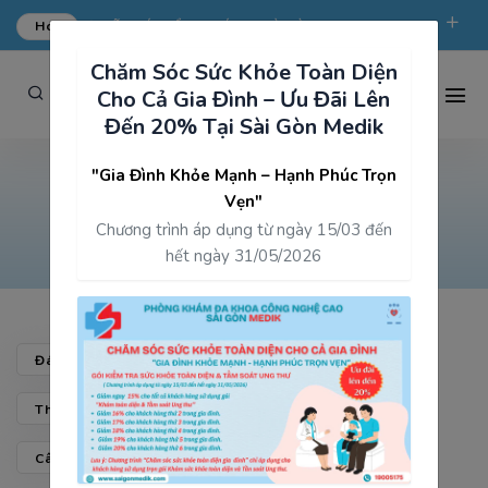
Hot
ƯU ĐÃI KHÁM TỔNG QUÁT TẠI SÀI GÒN MEDIK.
Chăm Sóc Sức Khỏe Toàn Diện
phongkham@saigonmedik.com
19005175
Cho Cả Gia Đình – Ưu Đãi Lên
Đến 20% Tại Sài Gòn Medik
"Gia Đình Khỏe Mạnh – Hạnh Phúc Trọn
Cộng đồng sức khỏe
Vẹn"
Chương trình áp dụng từ ngày 15/03 đến
Trang chủ
Cộng đồng sức khỏe
hết ngày 31/05/2026
Đánh Giá & Chia Sẻ
Cộng Đồng Sức Khỏe
Thành Tích & Giải Thưởng
Khách Hàng Nói Gì
Câu Hỏi Tiêu Biểu Tại SÀI GÒN MEDIK