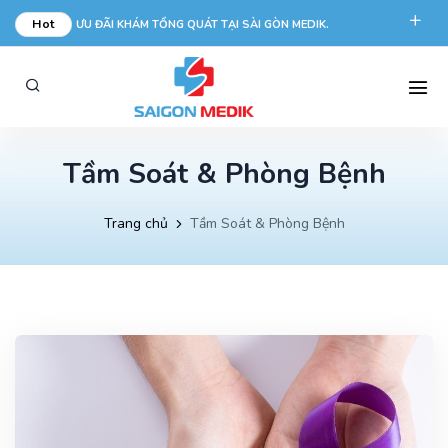
Hot
ƯU ĐÃI KHÁM TỔNG QUÁT TẠI SÀI GÒN MEDIK.
phongkham@saigonmedik.com
19005175
Tầm Soát & Phòng Bệnh
Trang chủ
Tầm Soát & Phòng Bệnh