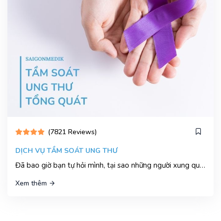
(7821 Reviews)
DỊCH VỤ TẦM SOÁT UNG THƯ
Đã bao giờ bạn tự hỏi mình, tại sao những người xung quanh ta lại đột ngột đổ bệnh nặng, thậm chí là qua đời luôn chưa?
Xem thêm