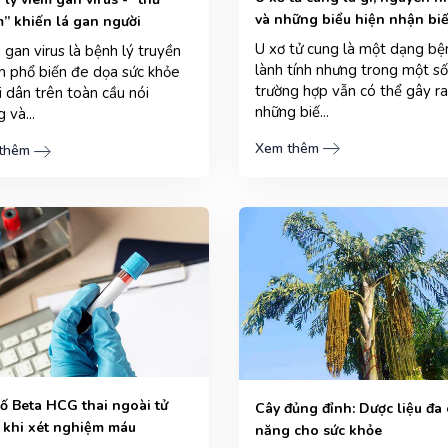
và những biểu hiện nhận biế
” khiến lá gan người
U xơ tử cung là một dạng bệ
gan virus là bệnh lý truyền
lành tính nhưng trong một số
m phổ biến đe dọa sức khỏe
trường hợp vẫn có thể gây ra
i dân trên toàn cầu nói
những biế...
 và...
Xem thêm
thêm
số Beta HCG thai ngoài tử
Cây đủng đỉnh: Dược liệu đa
 khi xét nghiệm máu
năng cho sức khỏe