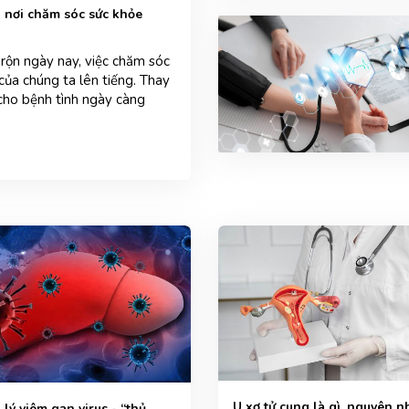
nơi chăm sóc sức khỏe
 rộn ngày nay, việc chăm sóc
 của chúng ta lên tiếng. Thay
 cho bệnh tình ngày càng
U xơ tử cung là gì, nguyên 
lý viêm gan virus - “thủ