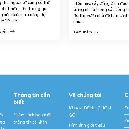
 thai ngoài tử cung có thể
Hiện nay, cây đủng đỉnh đượ
 phát hiện sớm thông qua
trồng nhiều trong các công t
nghiệm kiểm tra nồng độ
đô thị, vườn nhà để làm cảnh
 HCG, kế...
nhiê...
thêm
Xem thêm
Thông tin cần
Về chúng tôi
G
biết
KHÁM BỆNH CHỌN
Đi
iện
Chính sách bảo mật
GÓI
Đi
òng
thông tin cá nhân
Hình ảnh giới thiệu