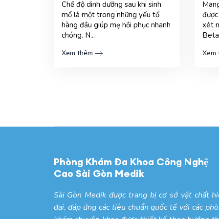
Chế độ dinh dưỡng sau khi sinh
Mang
mổ là một trong những yếu tố
được
hàng đầu giúp mẹ hồi phục nhanh
xét 
chóng. N...
Beta
Xem thêm
Xem 
Phòng Khám Đa Khoa Công Nghệ
Cao Sài Gòn Medik
Sài Gòn Medik được trang bị cơ sở vật chất h
đại, đáp ứng các tiêu chuẩn quốc tế với các ph