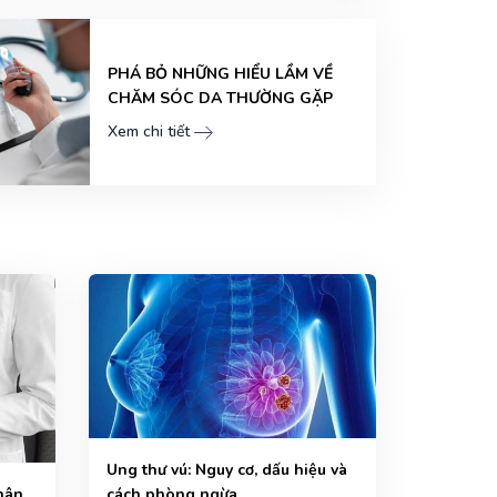
PHÁ BỎ NHỮNG HIỂU LẦM VỀ
CHĂM SÓC DA THƯỜNG GẶP
Xem chi tiết
Ung thư vú: Nguy cơ, dấu hiệu và
cách phòng ngừa
nhân