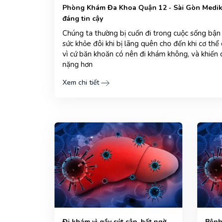
Phòng Khám Đa Khoa Quận 12 - Sài Gòn Medik 
đáng tin cậy
Chúng ta thường bị cuốn đi trong cuộc sống bận
sức khỏe đôi khi bị lãng quên cho đến khi cơ thể
vì cứ băn khoăn có nên đi khám không, và khiến
nặng hơn
Xem chi tiết
Đi khám vì gầy sút cân, bất ngờ
Bệnh 