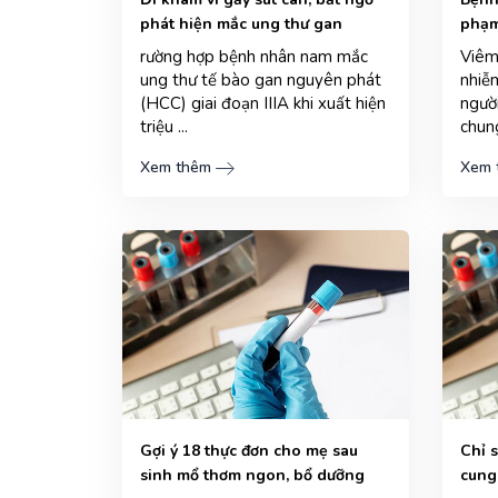
phát hiện mắc ung thư gan
phạm
rường hợp bệnh nhân nam mắc
Viêm 
ung thư tế bào gan nguyên phát
nhiễ
(HCC) giai đoạn IIIA khi xuất hiện
ngườ
triệu ...
chung
Xem thêm
Xem 
Gợi ý 18 thực đơn cho mẹ sau
Chỉ 
sinh mổ thơm ngon, bổ dưỡng
cung