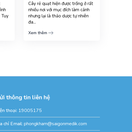
c
Cây rẻ quạt hiện được trồng ở rất
rình
nhiều nơi với mục đích làm cảnh
. Tuy
nhưng lại là thảo dược tự nhiên
đa...
Xem thêm
ửi thông tin liên hệ
ện thoại:
19005175
̣a chỉ Email:
phongkham@saigonmedik.com