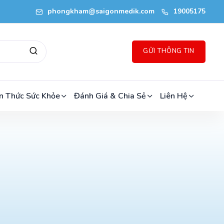
phongkham@saigonmedik.com
19005175
GỬI THÔNG TIN
n Thức Sức Khỏe
Đánh Giá & Chia Sẻ
Liên Hệ