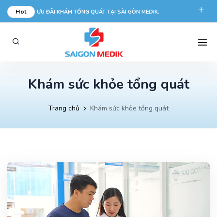
Hot
ƯU ĐÃI KHÁM TỔNG QUÁT TẠI SÀI GÒN MEDIK.
phongkham@saigonmedik.com
19005175
Khám sức khỏe tổng quát
Trang chủ
Khám sức khỏe tổng quát