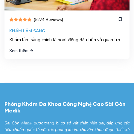
(5274 Reviews)
KHÁM LÂM SÀNG
Khám lâm sàng chính là hoạt động đầu tiên và quan trọng bậc nhất trong quy trình khám chữa bệnh cho một bệnh nhân.
Xem thêm
Phòng Khám Đa Khoa Công Nghệ Cao Sài Gòn
Medik
Sài Gòn Medik được trang bị cơ sở vật chất hiện đại, đáp ứng các
tiêu chuẩn quốc tế với các phòng khám chuyên khoa được thiết kế