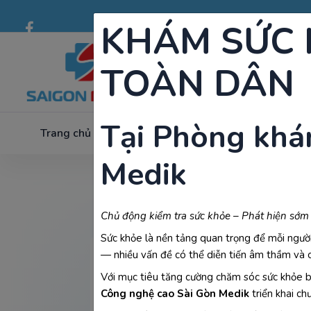
KHÁM SỨC 
TOÀN DÂN
Tại Phòng khá
Trang chủ
Về chúng tôi
Dịch vụ
Xét Nghiệm &
Medik
Chủ động kiểm tra sức khỏe – Phát hiện sớm
Sức khỏe là nền tảng quan trọng để mỗi người
— nhiều vấn đề có thể diễn tiến âm thầm và c
Với mục tiêu tăng cường chăm sóc sức khỏe b
Trang chủ
Công nghệ cao Sài Gòn Medik
triển khai ch
Khám thai 