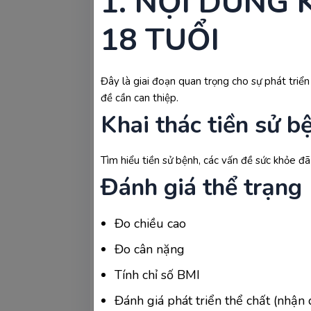
1. NỘI DUNG 
vẫn khuyến cáo mẹ bầu nên tuân thủ lịch
18 TUỔI
>>> Bạn có thể xem thêm: 
Quản lý 
Vai trò của siêu âm trong khám thai
Đây là giai đoạn quan trọng cho sự phát triển
đề cần can thiệp.
Siêu âm là kỹ thuật y học sử dụng són
Khai thác tiền sử b
thành bụng, phản xạ lại và tạo ra hình ả
chọn phổ biến trong suốt thai kỳ.
Tìm hiểu tiền sử bệnh, các vấn đề sức khỏe đ
Sau khi xác nhận mang thai trong lần k
Đánh giá thể trạng
em bé. Các lần siêu âm này không chỉ g
Nếu phát hiện bất thường, bác sĩ sẽ có
Đo chiều cao
Đo cân nặng
Tính chỉ số BMI
Đánh giá phát triển thể chất (nhận 