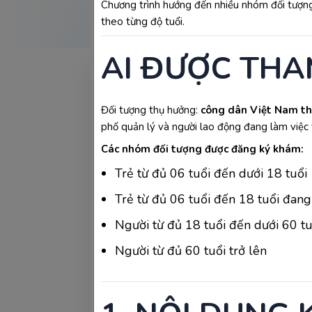
Chương trình hướng đến nhiều nhóm đối tượng
theo từng độ tuổi.
AI ĐƯỢC THA
Khám thai là bước quan trọng giúp theo 
thể 
khám thai không cần siêu âm
 đ
Đối tượng thụ hưởng:
công dân Việt Nam thự
khám thai.
phố quản lý và người lao động đang làm việc 
Khám thai không cần siêu âm được
Các nhóm đối tượng được đăng ký khám:
Trẻ từ đủ 06 tuổi đến dưới 18 tuổi
Khám thai là một trong những bước qua
Trẻ từ đủ 06 tuổi đến 18 tuổi đang 
thai kỳ. Tuy nhiên, nhiều mẹ thắc mắc 
Người từ đủ 18 tuổi đến dưới 60 tu
Thực tế, khám thai không nhất thiết ph
tra tim thai bằng Doppler hoặc khám 
Người từ đủ 60 tuổi trở lên
pháp quan trọng giúp bác sĩ đánh giá trực
Vì vậy, mặc dù có thể khám thai mà kh