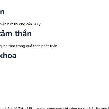
ồn
hiện bất thường cần lưu ý.
tâm thần
uan tâm trong quá trình phát triển.
khoa
ệng, bệnh lý Tai – Mũi – Họng, còng/vẹo cột sống và các bất thường 