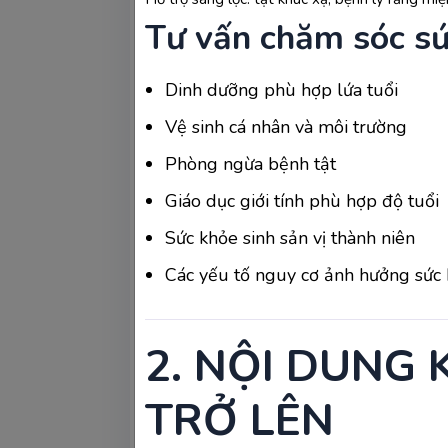
Tư vấn chăm sóc sứ
Dinh dưỡng phù hợp lứa tuổi
Vệ sinh cá nhân và môi trường
Phòng ngừa bệnh tật
Giáo dục giới tính phù hợp độ tuổi
>>> Xem thêm:
 [Giải đáp]: 
Siêu âm nh
Sức khỏe sinh sản vị thành niên
Các mốc siêu âm không thể bỏ qua
Các yếu tố nguy cơ ảnh hưởng sức
Không chỉ siêu âm lần đầu, ở tuần thai
điểm quan trọng như sau:
2. NỘI DUNG
Tuần thai 11 - 13 tuần 6 ngày
TRỞ LÊN