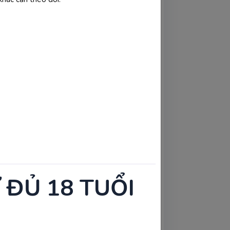
khuyến cáo mẹ bầu nên siêu âm ở 3 thời 
 ĐỦ 18 TUỔI