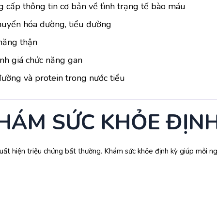
 cấp thông tin cơ bản về tình trạng tế bào máu
uyển hóa đường, tiểu đường
năng thận
h giá chức năng gan
ường và protein trong nước tiểu
Mốc siêu âm thai từ tuần 11 - 13 rất quan trọng
iêm phòng cho bà bầu
 theo từng giai đoạn thai kỳ
KHÁM SỨC KHỎE ĐỊNH
 xuất hiện triệu chứng bất thường. Khám sức khỏe định kỳ giúp mỗi n
kiểm tra và tầm soát các bất thường về cấu trúc của thai nhi, bao
ể phát hiện các dị tật như sứt môi, hở hàm ếch.
p sọ và não bộ.