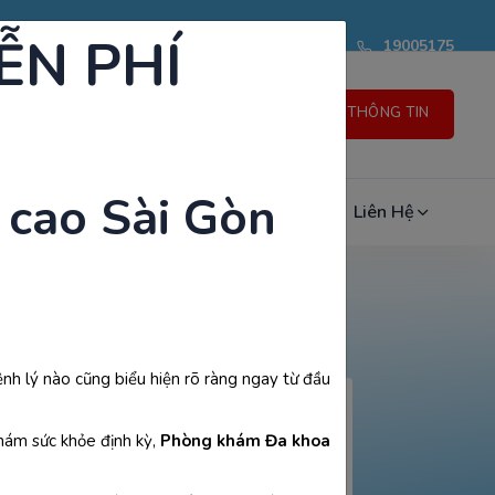
ỄN PHÍ
phongkham@saigonmedik.com
19005175
GỬI THÔNG TIN
 cao Sài Gòn
n Thức Sức Khỏe
Đánh Giá & Chia Sẻ
Liên Hệ
ệnh lý nào cũng biểu hiện rõ ràng ngay từ đầu
hám sức khỏe định kỳ,
Phòng khám Đa khoa
ưu ý cần biết
 không? Lưu