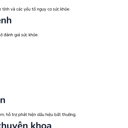
 tầm soát các dị tật bẩm sinh của thai nhi một cách hiệu quả, bao
tính và các yếu tố nguy cơ sức khỏe.
ác nhiễm sắc thể.
ệnh
iệt quan trọng nếu mẹ mang thai đôi hoặc đa thai, đồng thời đánh 
sở đánh giá sức khỏe.
 ngày sinh chính xác hơn dựa trên chiều dài đầu mông của thai nhi.
iật.
y nhằm dự đoán các vấn đề liên quan đến bất thường nhiễm sắc th
 phẫu của thai, bao gồm tim, thành bụng, tay chân, hộp sọ, bánh 
ồn
ám, hỗ trợ phát hiện dấu hiệu bất thường.
chuyên khoa