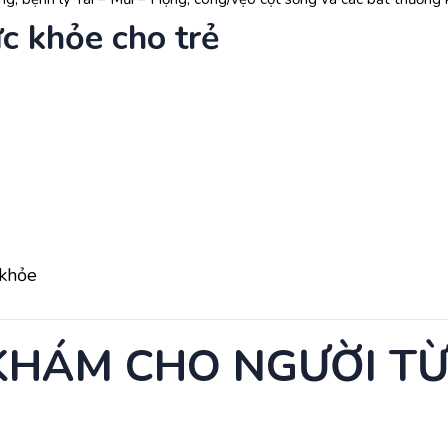
c khỏe cho trẻ
Siêu âm khi khám thai để theo dõi con rõ hơn
iều có ảnh hưởng đến thai nhi không
?
 khỏe
 6 - 10 để biết mẹ có đang mang thai hay không, các chuyên gia 
 KHÁM CHO NGƯỜI TỪ