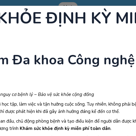
Hot
KHỎE ĐỊNH KỲ MI
ƯU ĐÃI KHÁM TỔNG QUÁT TẠI SÀI GÒN MEDIK.
m Đa khoa Công nghệ
 Chuẩn Đoán
Tầm Soát & Phòng Bệnh
Bảng giá
Kiế
 nguy cơ bệnh lý – Bảo vệ sức khỏe cộng đồng
 học tập, làm việc và tận hưởng cuộc sống. Tuy nhiên, không phải b
hỉ được phát hiện khi đã gây ảnh hưởng đáng kể đến cơ thể.
an đầu, chủ động phòng bệnh và tạo điều kiện để người dân được k
Thư viện khám thai
Khám thai không cần siêu âm có được không? L
ương trình
Khám sức khỏe định kỳ miễn phí toàn dân
.
không cần siêu âm có được