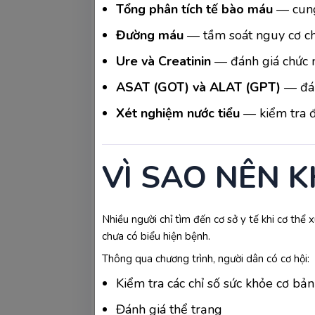
Tổng phân tích tế bào máu
— cung
Đường máu
— tầm soát nguy cơ ch
Ure và Creatinin
— đánh giá chức 
ASAT (GOT) và ALAT (GPT)
— đán
Xét nghiệm nước tiểu
— kiểm tra đ
>>> Xem thêm: 
Lịch khám thai và t
VÌ SAO NÊN 
Tuần thai 18 - 22
Nhiều người chỉ tìm đến cơ sở y tế khi cơ thể
chưa có biểu hiện bệnh.
Đây được xem là thời điểm lý tưởng để 
Thông qua chương trình, người dân có cơ hội:
Quan sát khuôn mặt thai nhi đ
Kiểm tra các chỉ số sức khỏe cơ bản
Đánh giá thể trạng
Kiểm tra sự phát triển của hộ