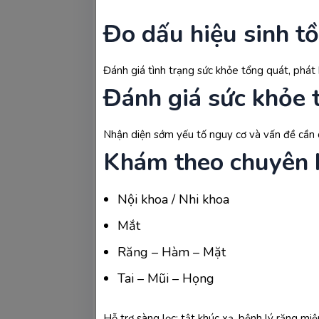
Đo dấu hiệu sinh t
Đánh giá tình trạng sức khỏe tổng quát, phát 
Đánh giá sức khỏe 
Nhận diện sớm yếu tố nguy cơ và vấn đề cần q
Khám theo chuyên 
Nội khoa / Nhi khoa
Mắt
Răng – Hàm – Mặt
Tai – Mũi – Họng
Hỗ trợ sàng lọc: tật khúc xạ, bệnh lý răng mi