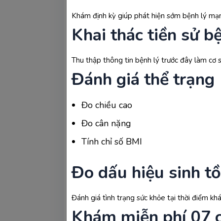
Siêu âm trong khoảng thời gian này giúp
Khám định kỳ giúp phát hiện sớm bệnh lý mạn 
Sàng lọc sự bất thường của c
Khai thác tiền sử b
Xác định số lượng thai, đặc b
Thu thập thông tin bệnh lý trước đây làm cơ 
Tính toán tuổi thai và dự kiến
Đánh giá thể trạng
Kiểm tra nguy cơ bị tiền sản g
Đo chiều cao
Đo cân nặng
Đánh giá khoảng sáng sau gá
Tính chỉ số BMI
Quan sát sơ bộ cấu trúc giải
thường.
Đo dấu hiệu sinh t
Đánh giá tình trạng sức khỏe tại thời điểm kh
Khám miễn phí 07 