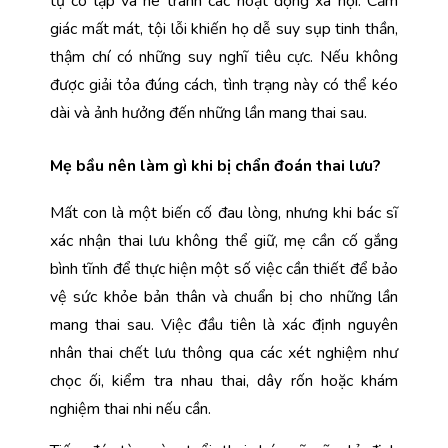
tự cô lập và né tránh các hoạt động xã hội. Cảm 
giác mất mát, tội lỗi khiến họ dễ suy sụp tinh thần, 
thậm chí có những suy nghĩ tiêu cực. Nếu không 
được giải tỏa đúng cách, tình trạng này có thể kéo 
dài và ảnh hưởng đến những lần mang thai sau. 
Mẹ bầu nên làm gì khi bị chẩn đoán thai lưu?
Mất con là một biến cố đau lòng, nhưng khi bác sĩ 
xác nhận thai lưu không thể giữ, mẹ cần cố gắng 
bình tĩnh để thực hiện một số việc cần thiết để bảo 
vệ sức khỏe bản thân và chuẩn bị cho những lần 
mang thai sau. Việc đầu tiên là xác định nguyên 
nhân thai chết lưu thông qua các xét nghiệm như 
chọc ối, kiểm tra nhau thai, dây rốn hoặc khám 
nghiệm thai nhi nếu cần.