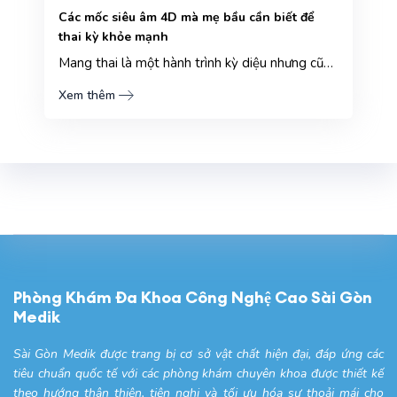
Các mốc siêu âm 4D mà mẹ bầu cần biết để
thai kỳ khỏe mạnh
Mang thai là một hành trình kỳ diệu nhưng cũng đầy lo lắng đối với các mẹ bầu. Để đảm bảo thai nhi p...
Xem thêm
Phòng Khám Đa Khoa Công Nghệ Cao Sài Gòn
Medik
Sài Gòn Medik được trang bị cơ sở vật chất hiện đại, đáp ứng các
tiêu chuẩn quốc tế với các phòng khám chuyên khoa được thiết kế
theo hướng thân thiện, tiện nghi và tối ưu hóa sự thoải mái cho