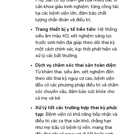
Phụ Sản có sự tham gia của nhiều bác sĩ 
sản khoa giàu kinh nghiệm, từng công tác 
tại các bệnh viện lớn, đảm bảo chất 
lượng chẩn đoán và điều trị.
Trang thiết bị y tế tiên tiến: 
Hệ thống 
siêu âm màu 4D, xét nghiệm sàng lọc 
trước sinh hiện đại giúp theo dõi thai kỳ 
một cách chính xác, kịp thời phát hiện và 
xử lý các bất thường.
Dịch vụ chăm sóc thai sản toàn diện:
Từ khám thai, siêu âm, xét nghiệm đến 
theo dõi thai kỳ nguy cơ cao, bệnh viện 
đều có các phương pháp điều trị và chăm 
sóc chuyên sâu, đảm bảo sức khỏe cho 
cả mẹ và bé.
Xử lý tốt các trường hợp thai kỳ phức 
tạp:
 Bệnh viện có khả năng tiếp nhận và 
điều trị các ca thai sản khó, chẳng hạn 
như mẹ bầu có bệnh lý nền, mang thai 