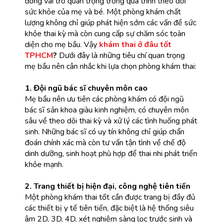
đóng vai trò quan trọng trong quá trình theo dõi 
sức khỏe của mẹ và bé. Một phòng khám chất 
lượng không chỉ giúp phát hiện sớm các vấn đề sức 
khỏe thai kỳ mà còn cung cấp sự chăm sóc toàn 
diện cho mẹ bầu. 
Vậy
khám thai ở đâu tốt
TPHCM
?
Dưới đây là những tiêu chí quan trọng
mẹ bầu nên cân nhắc khi lựa chọn phòng khám thai:
1. Đội ngũ bác sĩ chuyên môn cao
Mẹ bầu nên ưu tiên các phòng khám có đội ngũ 
bác sĩ sản khoa giàu kinh nghiệm, có chuyên môn 
sâu về theo dõi thai kỳ và xử lý các tình huống phát 
sinh. Những bác sĩ có uy tín không chỉ giúp chẩn 
đoán chính xác mà còn tư vấn tận tình về chế độ 
dinh dưỡng, sinh hoạt phù hợp để thai nhi phát triển 
khỏe mạnh.
2. Trang thiết bị hiện đại, công nghệ tiên tiến
Một phòng khám thai tốt cần được trang bị đầy đủ 
các thiết bị y tế tiên tiến, đặc biệt là hệ thống siêu 
âm 2D, 3D, 4D, xét nghiệm sàng lọc trước sinh và 