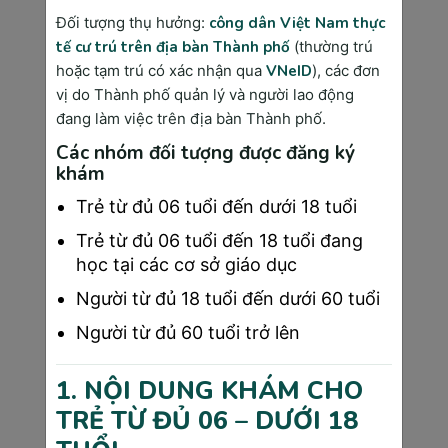
trải qua tình trạng chán ăn hoặc thay đổi 
Đối tượng thụ hưởng:
công dân Việt Nam thực
sở thích ăn uống.
tế cư trú trên địa bàn Thành phố
(thường trú
Tăng nhiệt độ cơ thể:
 Nhiệt độ cơ thể 
hoặc tạm trú có xác nhận qua
VNeID
), các đơn
nền có thể tăng nhẹ và duy trì trong 
vị do Thành phố quản lý và người lao động
khoảng 18 ngày.
đang làm việc trên địa bàn Thành phố.
Ra máu báo thai:
 Một số phụ nữ có thể 
Các nhóm đối tượng được đăng ký
xuất hiện một lượng nhỏ máu báo thai, 
khám
có màu hồng nhạt hoặc nâu.
Trẻ từ đủ 06 tuổi đến dưới 18 tuổi
Trẻ từ đủ 06 tuổi đến 18 tuổi đang
học tại các cơ sở giáo dục
Người từ đủ 18 tuổi đến dưới 60 tuổi
Người từ đủ 60 tuổi trở lên
1. NỘI DUNG KHÁM CHO
TRẺ TỪ ĐỦ 06 – DƯỚI 18