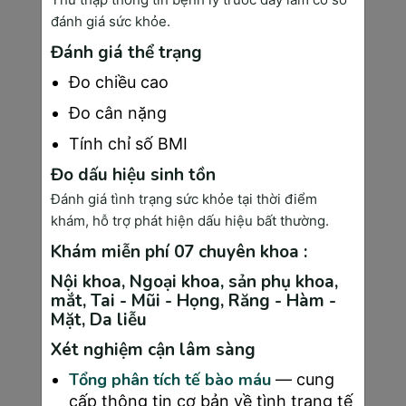
đánh giá sức khỏe.
7. Giải đáp các thắc mắc thường gặp của mẹ 
Đánh giá thể trạng
bầu
Đo chiều cao
Tuần thai thứ 4 đánh dấu một cột mốc quan trọng 
Đo cân nặng
trong hành trình mang thai của mẹ bầu. Đây là giai 
Tính chỉ số BMI
đoạn mà nhiều thay đổi bắt đầu diễn ra trong cơ 
thể mang đến cho mẹ bầu nhiều lo lắng và thắc 
Đo dấu hiệu sinh tồn
mắc. Chẳng hạn như:
Đánh giá tình trạng sức khỏe tại thời điểm
khám, hỗ trợ phát hiện dấu hiệu bất thường.
7.1 Thai được 4 tuần đã vào tử cung chưa?
Khám miễn phí 07 chuyên khoa :
Về cơ bản, 
thai 4 tuần
 tuổi đã di chuyển vào tử 
Nội khoa, Ngoại khoa, sản phụ khoa,
cung. Quá trình này diễn ra sau khi trứng thụ tinh, di 
mắt, Tai - Mũi - Họng, Răng - Hàm -
chuyển từ vòi trứng và làm tổ tại tử cung, thường 
Mặt, Da liễu
mất khoảng 7-10 ngày, có thể kéo dài đến 15 
ngày tùy cơ địa. Tuy nhiên, do khó xác định chính 
Xét nghiệm cận lâm sàng
xác ngày rụng trứng, việc tính tuổi thai từ ngày kinh 
Tổng phân tích tế bào máu
— cung
cuối có thể dẫn đến sai lệch. Vì vậy, trong một số 
trường hợp, bác sĩ có thể thông báo thai chưa vào 
cấp thông tin cơ bản về tình trạng tế