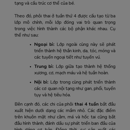
tạng và cấu trúc cơ thể của bé.
Theo đó, phôi thai ở tuần thứ 4 được cấu tạo từ ba 
lớp mô chính, mỗi lớp đóng vai trò quan trọng 
trong việc hình thành các bộ phận khác nhau. Cụ 
thể như sau:
Ngoại bì:
 Lớp ngoài cùng này sẽ phát 
triển thành hệ thần kinh, da, tóc, móng và 
các tuyến ngoại tiết như tuyến vú.
Trung bì:
 Lớp giữa tạo thành hệ thống 
xương, cơ, mạch máu và hệ tuần hoàn.
Nội bì:
 Lớp trong cùng phát triển thành 
các cơ quan nội tạng như gan, phổi, tuyến 
tụy và hệ tiêu hóa.
Bên cạnh đó, các chi của phôi 
thai 4 tuần
 bắt đầu 
xuất hiện dưới dạng các mầm nhỏ. Các đặc điểm 
trên khuôn mặt như cằm, má và hốc tai cũng bắt 
đầu hình thành, đánh dấu sự phát triển ban đầu của 
hình dáng cơ bản. Đồng thời, sự sản xuất các 