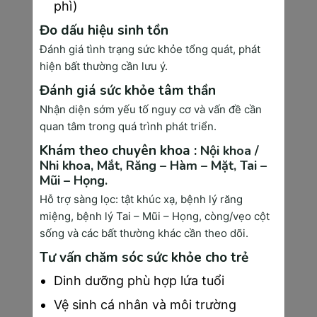
Ngoài ra, mẹ bầu cần phải ăn nhiều rau xanh, trái 
phì)
cây và đảm bảo đủ lượng nước nạp cho cơ thể mỗi 
Đo dấu hiệu sinh tồn
ngày nữa nhé
Đánh giá tình trạng sức khỏe tổng quát, phát
Đặc biệt, bạn cần tránh bỏ bữa chính và hạn chế ăn 
hiện bất thường cần lưu ý.
vặt giúp duy trì cân nặng lý tưởng và cung cấp đủ 
Đánh giá sức khỏe tâm thần
dưỡng chất cho cả mẹ và bé. Và cuối cùng, nhớ 
tuân thủ những nguyên tắc dinh dưỡng để đảm bảo 
Nhận diện sớm yếu tố nguy cơ và vấn đề cần
một thai kỳ khỏe mạnh và sự phát triển tối ưu của 
quan tâm trong quá trình phát triển.
thai nhi trong giai đoạn đầu tiên.
Khám theo chuyên khoa :
Nội khoa /
Nhi khoa,
Mắt,
Răng – Hàm – Mặt,
Tai –
Mũi – Họng.
Hỗ trợ sàng lọc: tật khúc xạ, bệnh lý răng
miệng, bệnh lý Tai – Mũi – Họng, còng/vẹo cột
sống và các bất thường khác cần theo dõi.
Tư vấn chăm sóc sức khỏe cho trẻ
Dinh dưỡng phù hợp lứa tuổi
Vệ sinh cá nhân và môi trường