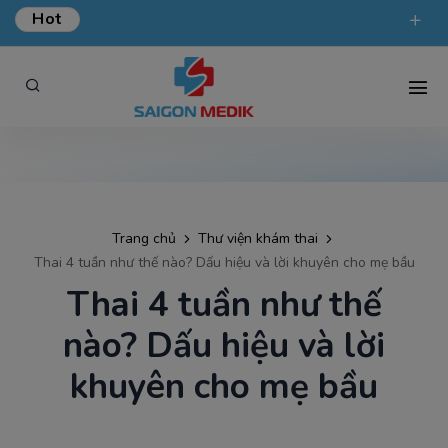
Hot
ƯU ĐÃI KHÁM TỔNG QUÁT TẠI SÀI GÒN MEDIK.
phongkham@saigonmedik.com
19005175
Trang chủ
Thư viện khám thai
Thai 4 tuần như thế nào? Dấu hiệu và lời khuyên cho mẹ bầu
Thai 4 tuần như thế
nào? Dấu hiệu và lời
khuyên cho mẹ bầu