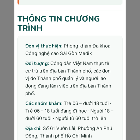
Để đảm bảo thai kỳ khỏe mạnh và an toàn, các mẹ 
bầu nên chủ động thăm khám và theo dõi sức khỏe 
THÔNG TIN CHƯƠNG
định kỳ tại các cơ sở y tế uy tín. Và Phòng khám 
TRÌNH
Đa khoa Công nghệ cao Sài Gòn Medic với đội ngũ 
bác sĩ chuyên khoa giàu kinh nghiệm, trang thiết bị 
hiện đại, cùng dịch vụ chăm sóc tận tình, chu đáo, 
Đơn vị thực hiện:
Phòng khám Đa khoa
sẽ là địa chỉ tin cậy để các mẹ bầu an tâm trong 
Công nghệ cao Sài Gòn Medik
suốt thai kỳ. Hãy liên hệ ngay với Sài Gòn Medic 
để được tư vấn và hỗ trợ tốt nhất, bạn nhé!
Đối tượng:
Công dân Việt Nam thực tế
cư trú trên địa bàn Thành phố, các đơn
>>> Bạn có thể xem thêm:
vị do Thành phố quản lý và người lao
động đang làm việc trên địa bàn Thành
Các mốc khám thai quan trọng
 mà mẹ bầu 
chắc chắn phải biết
phố.
Các nhóm khám:
Trẻ 06 – dưới 18 tuổi ·
Tất tần tật những điều mẹ bầu cần biết khi
Trẻ 06 – 18 tuổi đang đi học · Người 18 –
khám thai lần đầu
dưới 60 tuổi · Người từ 60 tuổi trở lên
Địa chỉ:
Số 61 Vườn Lài, Phường An Phú
Phòng Khám Đa Khoa Công Nghệ
Đông, Thành phố Hồ Chí Minh
Cao Sài Gòn Medik