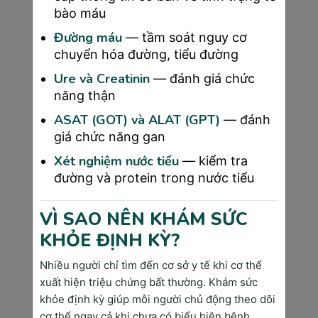
tử cung dù thực tế đã vào.
bào máu
Đường máu
— tầm soát nguy cơ
chuyển hóa đường, tiểu đường
Ure và Creatinin
— đánh giá chức
năng thận
ASAT (GOT) và ALAT (GPT)
— đánh
giá chức năng gan
Xét nghiệm nước tiểu
— kiểm tra
đường và protein trong nước tiểu
VÌ SAO NÊN KHÁM SỨC
Thai được 4 tuần đã vào tử cung chưa?
KHỎE ĐỊNH KỲ?
Nhiều người chỉ tìm đến cơ sở y tế khi cơ thể
7.2 Có thai 4 tuần bụng có to không?
xuất hiện triệu chứng bất thường. Khám sức
Ở tuần thai thứ 4, bụng bầu chưa to lên rõ rệt. Bởi 
khỏe định kỳ giúp mỗi người chủ động theo dõi
vì lúc này, phôi thai còn rất nhỏ, chỉ khoảng 2mm, 
cơ thể ngay cả khi chưa có biểu hiện bệnh.