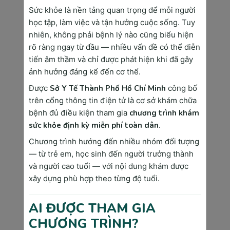
hiệu mang thai tuần thứ 4 thường gặp bao gồm:
Sức khỏe là nền tảng quan trọng để mỗi người
học tập, làm việc và tận hưởng cuộc sống. Tuy
Thay đổi ở tuyến vú:
 Cảm giác đau tức 
nhiên, không phải bệnh lý nào cũng biểu hiện
và căng tức ngực là một trong những dấu 
rõ ràng ngay từ đầu — nhiều vấn đề có thể diễn
hiệu sớm của thai kỳ.
tiến âm thầm và chỉ được phát hiện khi đã gây
Tăng tần suất tiểu tiện:
 Do sự gia tăng 
ảnh hưởng đáng kể đến cơ thể.
lưu lượng máu đến thận và áp lực của tử 
cung lên bàng quang, nhu cầu đi tiểu 
Được
Sở Y Tế Thành Phố Hồ Chí Minh
công bố
thường xuyên hơn.
trên cổng thông tin điện tử là cơ sở khám chữa
bệnh đủ điều kiện tham gia
chương trình khám
Mệt mỏi:
 Sự thay đổi hormone và quá 
sức khỏe định kỳ miễn phí toàn dân
.
trình hình thành phôi thai đòi hỏi nhiều 
năng lượng, dẫn đến tình trạng mệt mỏi.
Chương trình hướng đến nhiều nhóm đối tượng
— từ trẻ em, học sinh đến người trưởng thành
Buồn nôn:
 Triệu chứng ốm nghén có thể 
xuất hiện, đặc biệt vào buổi sáng.
và người cao tuổi — với nội dung khám được
xây dựng phù hợp theo từng độ tuổi.
Tăng nhạy cảm với mùi hương:
 Nồng 
độ estrogen tăng cao có thể làm tăng 
cường độ nhạy cảm của khứu giác.
AI ĐƯỢC THAM GIA
CHƯƠNG TRÌNH?
Thay đổi khẩu vị:
 Một số phụ nữ có thể 