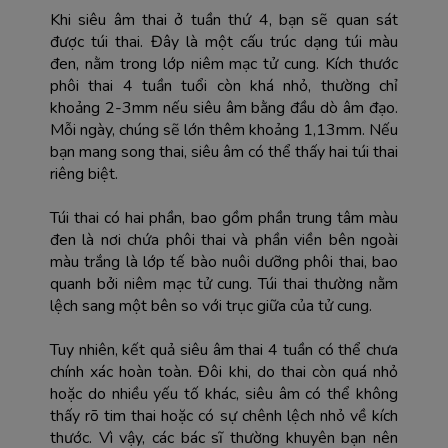
Khi siêu âm thai ở tuần thứ 4, bạn sẽ quan sát 
được túi thai. Đây là một cấu trúc dạng túi màu 
đen, nằm trong lớp niêm mạc tử cung. Kích thước 
phôi thai 4 tuần tuổi còn khá nhỏ, thường chỉ 
khoảng 2-3mm nếu siêu âm bằng đầu dò âm đạo. 
Mỗi ngày, chúng sẽ lớn thêm khoảng 1,13mm. Nếu 
bạn mang song thai, siêu âm có thể thấy hai túi thai 
riêng biệt.
Túi thai có hai phần, bao gồm phần trung tâm màu 
đen là nơi chứa phôi thai và phần viền bên ngoài 
màu trắng là lớp tế bào nuôi dưỡng phôi thai, bao 
quanh bởi niêm mạc tử cung. Túi thai thường nằm 
lệch sang một bên so với trục giữa của tử cung.
Tuy nhiên, kết quả siêu âm thai 4 tuần có thể chưa 
chính xác hoàn toàn. Đôi khi, do thai còn quá nhỏ 
hoặc do nhiều yếu tố khác, siêu âm có thể không 
thấy rõ tim thai hoặc có sự chênh lệch nhỏ về kích 
thước. Vì vậy, các bác sĩ thường khuyên bạn nên 