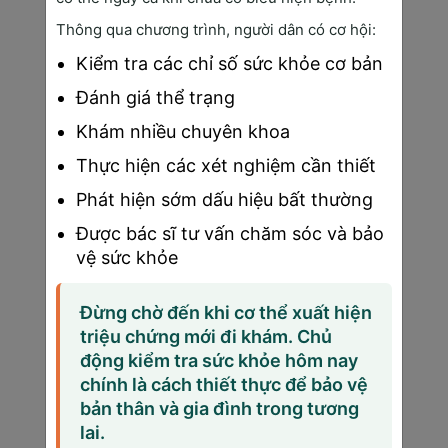
tương đương với một hạt vừng. Tử cung cũng chỉ 
hơi to hơn bình thường một chút, chưa đủ để làm 
Thông qua chương trình, người dân có cơ hội:
thay đổi hình dáng bụng bầu.
Kiểm tra các chỉ số sức khỏe cơ bản
Đánh giá thể trạng
7.3 Thai 4 tuần có tim thai chưa?
Khám nhiều chuyên khoa
Thai 4 tuần chưa có tim thai nhưng đã bắt đầu quá 
trình hình thành hệ thống mạch máu. Các mạch máu 
Thực hiện các xét nghiệm cần thiết
này sẽ tiếp tục phát triển để giúp hình thành cấu 
trúc tim và hệ tuần hoàn hoàn chỉnh trong những 
Phát hiện sớm dấu hiệu bất thường
tuần tiếp theo. Quá trình này tiếp diễn cho đến 
Được bác sĩ tư vấn chăm sóc và bảo
tuần thứ mười của thai kỳ, trong đó nhịp tim đầu 
vệ sức khỏe
tiên thường được ghi nhận vào khoảng tuần thứ 
năm hoặc thứ sáu.
Đừng chờ đến khi cơ thể xuất hiện
Như vậy,
 thai 4 tuần 
tuổi là giai đoạn đầu tiên và 
triệu chứng mới đi khám. Chủ
vô cùng quan trọng trong quá trình hình thành và 
động kiểm tra sức khỏe hôm nay
phát triển. Mặc dù kích thước còn rất nhỏ bé, nhưng 
chính là cách thiết thực để bảo vệ
những thay đổi diễn ra trong giai đoạn này là nền 
bản thân và gia đình trong tương
tảng cho sự phát triển toàn diện của em bé sau 
lai.
này.