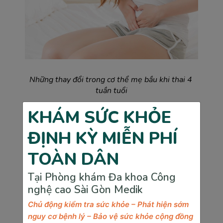
Những thay đổi trong cơ thể mẹ bầu khi thai 4 
tuần tuổi
>>> Xem thêm:
Hình ảnh siêu âm thai nhi 5
KHÁM SỨC KHỎE
tuần tuổi.
Những thay đổi ở mẹ và sự phát triển
của bé
ĐỊNH KỲ MIỄN PHÍ
TOÀN DÂN
4. Những dấu hiệu nhận biết mang thai tuần 
Tại Phòng khám Đa khoa Công
thứ 4
nghệ cao Sài Gòn Medik
Trong giai đoạn đầu thai kỳ, đặc biệt là tuần thứ tư, 
Chủ động kiểm tra sức khỏe – Phát hiện sớm
cơ thể mẹ bầu có trải qua những biến đổi sinh lý 
nguy cơ bệnh lý – Bảo vệ sức khỏe cộng đồng
đáng kể do sự thay đổi nồng độ hormone. Các dấu 