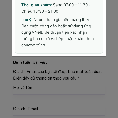
Thời gian khám:
Sáng 07:00 – 11:30 ·
Admin
Chiều 13:30 – 21:00
“Lương Y Như Từ Mẫu” không chỉ là một
Lưu ý:
Người tham gia nên mang theo
câu nói thể hiện tấm lòng của một người
làm nghề y, đó còn là tôn chỉ mà đội ngũ
Căn cước công dân hoặc sử dụng ứng
y bác sĩ chúng tôi luôn đặt trái tim của
dụng VNeID để thuận tiện xác nhận
mình hướng tới tại Phòng khám Đa Khoa
thông tin cư trú và tiếp nhận khám theo
Sài Gòn Medik.
chương trình.
Bình luận bài viết
Địa chỉ Email của bạn sẽ được bảo mật toàn diện.
Điền đầy đủ thông tin theo yêu cầu
*
Họ và tên
Địa chỉ Email