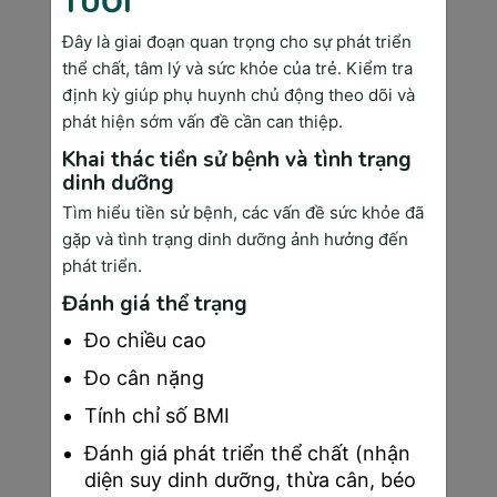
TUỔI
Đây là giai đoạn quan trọng cho sự phát triển
Những dấu hiệu nhận biết mang thai tuần thứ 4
thể chất, tâm lý và sức khỏe của trẻ. Kiểm tra
định kỳ giúp phụ huynh chủ động theo dõi và
phát hiện sớm vấn đề cần can thiệp.
5. Chế độ dinh dưỡng cho mẹ bầu thai 4 tuần 
Khai thác tiền sử bệnh và tình trạng
tuổi
dinh dưỡng
Đối với giai đoạn
 thai 4 tuần
 này, cơ thể mẹ bầu 
Tìm hiểu tiền sử bệnh, các vấn đề sức khỏe đã
sẽ phải trải qua những thay đổi đáng kể do sự biến 
gặp và tình trạng dinh dưỡng ảnh hưởng đến
động hormone, dẫn đến tình trạng mệt mỏi và căng 
phát triển.
thẳng. Đồng thời, giai đoạn này cũng đánh dấu sự 
Đánh giá thể trạng
khởi đầu quan trọng trong quá trình phát triển của 
thai nhi, với sự hình thành các cơ quan trong cơ thể.
Đo chiều cao
Một trong những cách chăm sóc thai nhi 4 tuần tuổi 
Đo cân nặng
cũng như duy trì sức khỏe của mẹ tốt nhất chính là 
Tính chỉ số BMI
chế độ dinh dưỡng. Bên cạnh chế độ ăn uống khoa 
học và điều độ thì việc tăng cường sắt, canxi và axit 
Đánh giá phát triển thể chất (nhận
folic thông qua viên uống bổ sung là điều cần thiết. 
diện suy dinh dưỡng, thừa cân, béo