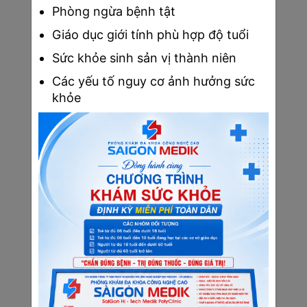
Phòng ngừa bệnh tật
Giáo dục giới tính phù hợp độ tuổi
Sức khỏe sinh sản vị thành niên
Chế độ dinh dưỡng cho mẹ bầu thai 4 tuần tuổi
Các yếu tố nguy cơ ảnh hưởng sức
khỏe
6. Những lưu ý quan trọng khi mang thai 4 
tuần tuổi
Ngoài việc xác định vị trí thai nhi trong tử cung, việc 
chăm sóc sức khỏe toàn diện của người mẹ đóng 
vai trò then chốt. Để đảm bảo sức khỏe tối ưu cho 
cả mẹ và sự phát triển khỏe mạnh của thai nhi, bạn 
cần tuân thủ các nguyên tắc sau:
Duy trì trạng thái tinh thần tích cực
: 
Giảm thiểu căng thẳng, lo âu thông qua 
các hoạt động thư giãn, giải trí lành mạnh.
Loại bỏ các chất kích thích
: Tuyệt đối 
tránh xa rượu bia, thuốc lá, các chất gây 