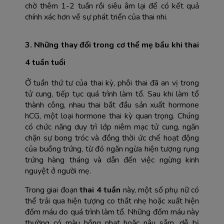
chờ thêm 1-2 tuần rồi siêu âm lại để có kết quả 
chính xác hơn về sự phát triển của thai nhi.
3. Những thay đổi trong cơ thể mẹ bầu khi thai 
4 tuần tuổi
Ở tuần thứ tư của thai kỳ, phôi thai đã an vị trong 
tử cung, tiếp tục quá trình làm tổ. Sau khi làm tổ 
thành công, nhau thai bắt đầu sản xuất hormone 
hCG, một loại hormone thai kỳ quan trọng. Chúng 
có chức năng duy trì lớp niêm mạc tử cung, ngăn 
chặn sự bong tróc và đồng thời ức chế hoạt động 
của buồng trứng, từ đó ngăn ngừa hiện tượng rụng 
trứng hàng tháng và dẫn đến việc ngừng kinh 
nguyệt ở người mẹ.
Trong giai đoạn 
thai 4 tuần
 này, một số phụ nữ có 
thể trải qua hiện tượng co thắt nhẹ hoặc xuất hiện 
đốm máu do quá trình làm tổ. Những đốm máu này 
thường có màu hồng nhạt hoặc nâu sẫm, dễ bị 