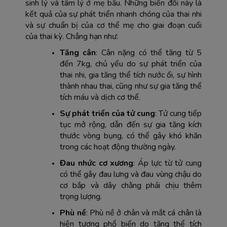
sinh lý và tâm lý ở mẹ bầu. Những biến đổi này là 
kết quả của sự phát triển nhanh chóng của thai nhi 
và sự chuẩn bị của cơ thể mẹ cho giai đoạn cuối 
của thai kỳ. Chẳng hạn như:
Tăng cân
: Cân nặng có thể tăng từ 5 
đến 7kg, chủ yếu do sự phát triển của 
thai nhi, gia tăng thể tích nước ối, sự hình 
thành nhau thai, cũng như sự gia tăng thể 
tích máu và dịch cơ thể.
Sự phát triển của tử cung
: Tử cung tiếp 
tục mở rộng, dẫn đến sự gia tăng kích 
thước vòng bụng, có thể gây khó khăn 
trong các hoạt động thường ngày.
Đau nhức cơ xương
: Áp lực từ tử cung 
có thể gây đau lưng và đau vùng chậu do 
cơ bắp và dây chằng phải chịu thêm 
trọng lượng.
Phù nề
: Phù nề ở chân và mắt cá chân là 
hiện tượng phổ biến do tăng thể tích 