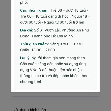
phố.
mình hướng tới tại Phòng khám Đa Khoa
Sài Gòn Medik.
Các nhóm khám:
Trẻ 06 – dưới 18 tuổi ·
Trẻ 06 – 18 tuổi đang đi học · Người 18 –
dưới 60 tuổi · Người từ 60 tuổi trở lên
Bình luận bài viết
Địa chỉ:
Số 61 Vườn Lài, Phường An Phú
Địa chỉ Email của bạn sẽ được bảo mật toàn diện.
Đông, Thành phố Hồ Chí Minh
Điền đầy đủ thông tin theo yêu cầu
*
Thời gian khám:
Sáng 07:00 – 11:30 ·
Chiều 13:30 – 21:00
Họ và tên
Lưu ý:
Người tham gia nên mang theo
Căn cước công dân hoặc sử dụng ứng
dụng VNeID để thuận tiện xác nhận
Địa chỉ Email
thông tin cư trú và tiếp nhận khám theo
chương trình.
Tiêu đề
Nội dung bình luận