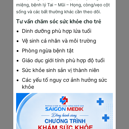
Ngoài ra, việc tầm soát bệnh tiểu đường thai kỳ và 
miệng, bệnh lý Tai – Mũi – Họng, còng/vẹo cột
duy trì một chế độ ăn uống lành mạnh, cân bằng, 
sống và các bất thường khác cần theo dõi.
tránh xa đồ ngọt và thực phẩm không lành mạnh là 
Tư vấn chăm sóc sức khỏe cho trẻ
rất cần thiết. Đồng thời, việc theo dõi cử động của 
thai nhi cũng giúp mẹ bầu nắm bắt được tình trạng 
Dinh dưỡng phù hợp lứa tuổi
sức khỏe của con yêu khi được 26 tuần tuổi.
Vệ sinh cá nhân và môi trường
Phòng ngừa bệnh tật
Giáo dục giới tính phù hợp độ tuổi
Sức khỏe sinh sản vị thành niên
Các yếu tố nguy cơ ảnh hưởng sức
khỏe
Mẹ bầu cần chuẩn bị một chế độ ăn uống khoa 