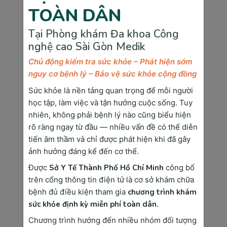
Tăng tần suất đi tiểu
: Áp lực từ tử 
TOÀN DÂN
cung lên bàng quang gây ra tình trạng đi 
tiểu thường xuyên.
Tại Phòng khám Đa khoa Công
nghệ cao Sài Gòn Medik
Chủ động kiểm tra sức khỏe – Phát hiện sớm
nguy cơ bệnh lý – Bảo vệ sức khỏe cộng đồng
Sức khỏe là nền tảng quan trọng để mỗi người
học tập, làm việc và tận hưởng cuộc sống. Tuy
nhiên, không phải bệnh lý nào cũng biểu hiện
rõ ràng ngay từ đầu — nhiều vấn đề có thể diễn
tiến âm thầm và chỉ được phát hiện khi đã gây
ảnh hưởng đáng kể đến cơ thể.
Được
Sở Y Tế Thành Phố Hồ Chí Minh
công bố
trên cổng thông tin điện tử là cơ sở khám chữa
Giai đoạn thai 26 tuần đã đánh dấu những thay 
bệnh đủ điều kiện tham gia
chương trình khám
đổi đáng kể về mặt sinh lý và tâm lý ở mẹ bầu
sức khỏe định kỳ miễn phí toàn dân
.
>>> Xem thêm:
Thai 28 tuần
tuổi:
Tâm lý mẹ
Chương trình hướng đến nhiều nhóm đối tượng