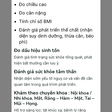
Đo chiều cao
Trong giai đoạn ba tháng cuối thai kỳ, 
thai 26 tuần
thường có những cử động rõ rệt hơn, điều này có 
Đo cân nặng
thể được quan sát dễ dàng thông qua siêu âm. 
Đồng thời, giới tính của bé cũng được xác định một 
Tính chỉ số BMI
cách chính xác hơn. Tuy nhiên, mẹ bầu cần đặc biệt 
Đánh giá phát triển thể chất (nhận
lưu ý đến những cơn đau bất thường như đau thắt 
diện suy dinh dưỡng, thừa cân, béo
lưng, đau mạn sườn, đau chân, đau đầu gối hoặc 
phì)
đau đầu và thông báo ngay cho bác sĩ để được tư 
vấn và xử lý kịp thời.
Đo dấu hiệu sinh tồn
Đánh giá tình trạng sức khỏe tổng quát, phát
Việc bổ sung đủ nước là vô cùng quan trọng trong 
hiện bất thường cần lưu ý.
giai đoạn này, giúp đảm bảo lượng nước ối cần thiết 
cho thai nhi và ngăn ngừa tình trạng mệt mỏi, táo 
Đánh giá sức khỏe tâm thần
bón ở mẹ. Để giảm thiểu các cơn đau lưng, đau 
Nhận diện sớm yếu tố nguy cơ và vấn đề cần
chân, mẹ bầu có thể áp dụng các biện pháp như đi 
quan tâm trong quá trình phát triển.
lại nhẹ nhàng, lựa chọn tư thế nằm thoải mái, tập 
Khám theo chuyên khoa :
yoga, kiểm soát cân nặng hoặc tham khảo các 
Nội khoa /
Nhi khoa,
Mắt,
Răng – Hàm – Mặt,
Tai –
phương pháp châm cứu và sử dụng thuốc theo chỉ 
Mũi – Họng.
định của bác sĩ.
Hỗ trợ sàng lọc: tật khúc xạ, bệnh lý răng