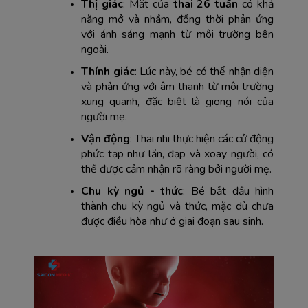
Thị giác
: Mắt của 
thai 26 tuần
 có khả 
năng mở và nhắm, đồng thời phản ứng 
với ánh sáng mạnh từ môi trường bên 
ngoài.
Thính giác
: Lúc này, bé có thể nhận diện 
và phản ứng với âm thanh từ môi trường 
xung quanh, đặc biệt là giọng nói của 
người mẹ.
Vận động
: Thai nhi thực hiện các cử động 
phức tạp như lăn, đạp và xoay người, có 
thể được cảm nhận rõ ràng bởi người mẹ.
Chu kỳ ngủ - thức
: Bé bắt đầu hình 
thành chu kỳ ngủ và thức, mặc dù chưa 
được điều hòa như ở giai đoạn sau sinh.