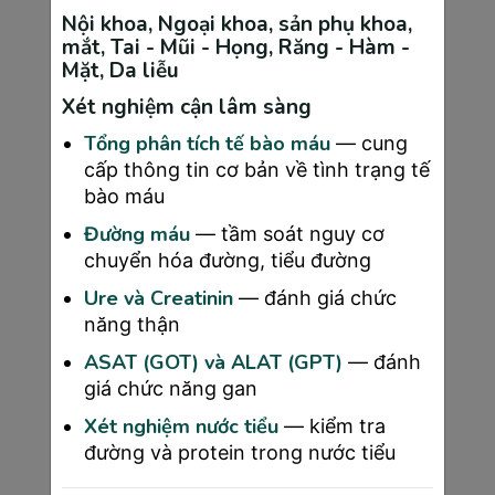
trọng.
Nội khoa, Ngoại khoa, sản phụ khoa,
mắt, Tai - Mũi - Họng, Răng - Hàm -
Mặt, Da liễu
Xét nghiệm cận lâm sàng
Tổng phân tích tế bào máu
— cung
cấp thông tin cơ bản về tình trạng tế
bào máu
Đường máu
— tầm soát nguy cơ
chuyển hóa đường, tiểu đường
Ure và Creatinin
— đánh giá chức
năng thận
Mang thai 26 tuần mẹ tăng bao nhiêu kg?
ASAT (GOT) và ALAT (GPT)
— đánh
giá chức năng gan
5.4 Thai 26 tuần nặng bao nhiêu là chuẩn?
Xét nghiệm nước tiểu
— kiểm tra
Cân nặng thai nhi 26 tuần tuổi trung bình dao động 
đường và protein trong nước tiểu
từ 0,780 đến 1,038 kg, và chiều dài từ đỉnh đầu 