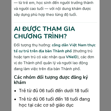
bầu và sự phát triển của bé yêu
— từ trẻ em, học sinh đến người trưởng thành
và người cao tuổi — với nội dung khám được
xây dựng phù hợp theo từng độ tuổi.
3. Một số xét nghiệm quan trọng ở tuần 
thai 26
AI ĐƯỢC THAM GIA
Việc thực hiện các xét nghiệm và kiểm tra y tế khi 
CHƯƠNG TRÌNH?
thai 26 tuần
 là một việc vô cùng quan trọng nhằm 
đảm bảo sức khỏe toàn diện cho cả mẹ và bé. 
Đối tượng thụ hưởng:
công dân Việt Nam thực
Dưới đây là danh mục các xét nghiệm quan trọng 
tế cư trú trên địa bàn Thành phố
(thường trú
cần mà mẹ bầu cần lưu ý:
hoặc tạm trú có xác nhận qua
VNeID
), các đơn
Kiểm tra tiểu đường thai kỳ
: Tầm soát 
vị do Thành phố quản lý và người lao động
và chẩn đoán đái tháo đường thai kỳ, 
đang làm việc trên địa bàn Thành phố.
thường được thực hiện trong khoảng 
Các nhóm đối tượng được đăng ký
tuần 24 đến 28 của thai kỳ.
khám
Xét nghiệm huyết học
: Đánh giá tổng 
Trẻ từ đủ 06 tuổi đến dưới 18 tuổi
quan tình trạng sức khỏe của mẹ, bao 
gồm các chỉ số hồng cầu, bạch cầu, 
Trẻ từ đủ 06 tuổi đến 18 tuổi đang
hemoglobin và hematocrit.
học tại các cơ sở giáo dục