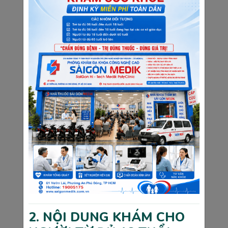
học và healthy để bé phát triển toàn diện
5. Những thắc mắc thường gặp khi thai 26 
tuần
Tuần thứ 26 của thai kỳ là thời điểm mà các mẹ 
bầu thường có nhiều thắc mắc và lo lắng. Do đó, 
dưới đây là lời giải đáp cho những thắc mắc thường 
gặp nhất mà mẹ bầu có thể tham khảo thêm để có 
sự chuẩn bị tốt nhất cho giai đoạn tiếp theo của 
thai kỳ.
5.1 Thai nhi 26 tuần là mấy tháng?
Thai nhi 26 tuần tuổi tương đương với khoảng 6 
tháng và 2 tuần của thai kỳ. Đây là giai đoạn cuối 
của tam cá nguyệt thứ hai, đánh dấu một bước 
ngoặt quan trọng trong sự phát triển của bé.
2. NỘI DUNG KHÁM CHO
5.2 Thai nhi 26 tuần đã quay đầu chưa?