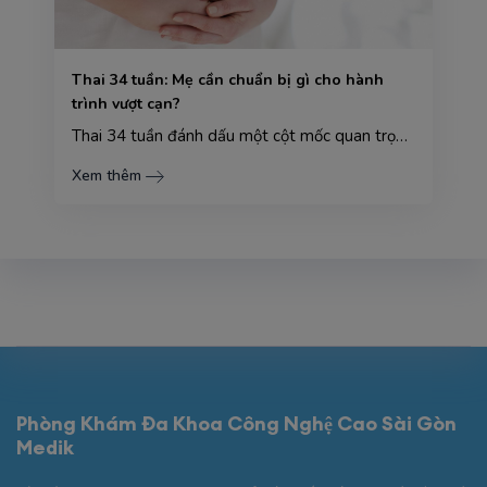
Thai 34 tuần: Mẹ cần chuẩn bị gì cho hành
trình vượt cạn?
Thai 34 tuần đánh dấu một cột mốc quan trọng, khi mà hành trình mang thai sắp sửa bước vào giai đoạn...
Xem thêm
Phòng Khám Đa Khoa Công Nghệ Cao Sài Gòn
Medik