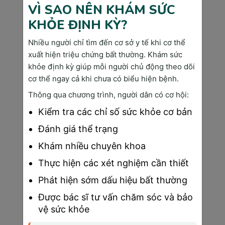
đến gót chân khoảng 35,6 cm. Tuy nhiên, cần lưu ý 
VÌ SAO NÊN KHÁM SỨC
rằng các chỉ số thai 26 tuần này có thể thay đổi tùy 
KHỎE ĐỊNH KỲ?
thuộc vào từng trường hợp cụ thể và quá trình phát 
triển riêng biệt của mỗi bé.
Nhiều người chỉ tìm đến cơ sở y tế khi cơ thể
xuất hiện triệu chứng bất thường. Khám sức
5.5 Mẹ bầu 26 tuần còn bị ốm nghén không?
khỏe định kỳ giúp mỗi người chủ động theo dõi
Đa phần khi đến giai đoạn này, mẹ bầu có thể nhận 
cơ thể ngay cả khi chưa có biểu hiện bệnh.
thấy sự thuyên giảm đáng kể của các triệu chứng 
Thông qua chương trình, người dân có cơ hội:
ốm nghén. Tuy nhiên, tình trạng nhạy cảm với mùi 
vị, đặc biệt là mùi thức ăn, vẫn có thể gây ra cảm 
Kiểm tra các chỉ số sức khỏe cơ bản
giác buồn nôn. Trong một số trường hợp hiếm gặp, 
Đánh giá thể trạng
mẹ bầu có thể gặp phải tình trạng nôn nghén nặng. 
Tình trạng này có thể dẫn đến mất nước và điện 
Khám nhiều chuyên khoa
giải nghiêm trọng, đòi hỏi phải nhập viện để truyền 
Thực hiện các xét nghiệm cần thiết
dịch và điều trị hỗ trợ.
Phát hiện sớm dấu hiệu bất thường
Thai 26 tuần 
là giai đoạn đánh dấu sự phát triển 
vượt bậc của thai nhi, đồng thời mang đến nhiều 
Được bác sĩ tư vấn chăm sóc và bảo
thay đổi quan trọng cho mẹ bầu. Việc nắm rõ 
vệ sức khỏe
những kiến thức về thai tuần 26 sẽ giúp mẹ bầu có 