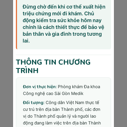
một thai kỳ khỏe mạnh và an tâm hơn. 
Nếu mẹ bầu 
Đừng chờ đến khi cơ thể xuất hiện
còn bất kỳ thắc mắc nào về thai kỳ hoặc muốn 
triệu chứng mới đi khám. Chủ
được tư vấn chuyên sâu, hãy đến với Phòng khám 
động kiểm tra sức khỏe hôm nay
Đa khoa Công nghệ cao Sài Gòn Medic. Với đội 
chính là cách thiết thực để bảo vệ
ngũ bác sĩ giàu kinh nghiệm, trang thiết bị hiện đại 
và dịch vụ chăm sóc tận tâm, Sài Gòn Medic sẽ 
bản thân và gia đình trong tương
đồng hành cùng mẹ bầu trên hành trình chào đón 
lai.
thiên thần nhỏ của mình.
>>> Bạn có thể xem thêm: 
Các mốc khám thai 
THÔNG TIN CHƯƠNG
quan trọng
mà mẹ bầu chắc chắn phải biết
TRÌNH
Phòng Khám Đa Khoa Công Nghệ
Đơn vị thực hiện:
Phòng khám Đa khoa
Cao Sài Gòn Medik
Công nghệ cao Sài Gòn Medik
Admin
Đối tượng:
Công dân Việt Nam thực tế
“Lương Y Như Từ Mẫu” không chỉ là một
cư trú trên địa bàn Thành phố, các đơn
câu nói thể hiện tấm lòng của một người
vị do Thành phố quản lý và người lao
làm nghề y, đó còn là tôn chỉ mà đội ngũ
động đang làm việc trên địa bàn Thành
y bác sĩ chúng tôi luôn đặt trái tim của