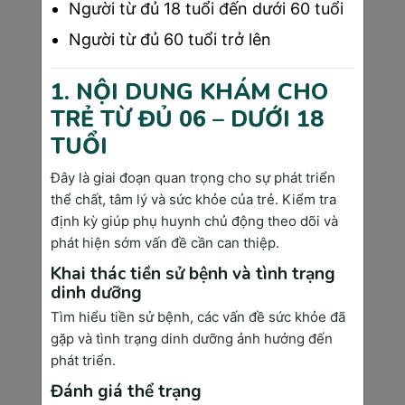
Phân tích nước tiểu
: Phát hiện các dấu 
Người từ đủ 18 tuổi đến dưới 60 tuổi
hiệu nhiễm trùng đường tiết niệu, protein 
Người từ đủ 60 tuổi trở lên
niệu (chỉ báo tiền sản giật) và nồng độ 
đường trong nước tiểu.
1. NỘI DUNG KHÁM CHO
Siêu âm thai
: Theo dõi sự phát triển của 
thai nhi, xác định vị trí nhau thai, đánh giá 
TRẺ TỪ ĐỦ 06 – DƯỚI 18
lượng nước ối và phát hiện các dị tật bẩm 
TUỔI
sinh tiềm ẩn.
Đo huyết áp
: Đánh giá nguy cơ tiền sản 
Đây là giai đoạn quan trọng cho sự phát triển
giật và các biến chứng liên quan đến tăng 
thể chất, tâm lý và sức khỏe của trẻ. Kiểm tra
huyết áp.
định kỳ giúp phụ huynh chủ động theo dõi và
phát hiện sớm vấn đề cần can thiệp.
Đo chiều cao tử cung và nghe tim 
thai
: Đánh giá sự phát triển của thai nhi 
Khai thác tiền sử bệnh và tình trạng
và vị trí tử cung.
dinh dưỡng
>>> Xem thêm: 
Lịch khám thai 3 tháng cuối.
Tìm hiểu tiền sử bệnh, các vấn đề sức khỏe đã
Mẹ bầu cần lưu ý!
gặp và tình trạng dinh dưỡng ảnh hưởng đến
phát triển.
Đánh giá thể trạng
4. Mẹ bầu nên làm gì khi thai được 26 tuần?