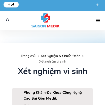
Hot
ƯU ĐÃI KHÁM TỔNG QUÁT TẠI SÀI GÒN MEDIK.
phongkham@saigonmedik.com
19005175
Trang chủ
Xét Nghiệm & Chuẩn Đoán
Xét nghiệm vi sinh
Xét nghiệm vi sinh
Phòng Khám Đa Khoa Công Nghệ
Cao Sài Gòn Medik