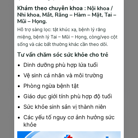
Khám theo chuyên khoa :
Nội khoa /
Nhi khoa,
Mắt,
Răng – Hàm – Mặt,
Tai –
Mũi – Họng.
Hỗ trợ sàng lọc: tật khúc xạ, bệnh lý răng
miệng, bệnh lý Tai – Mũi – Họng, còng/vẹo cột
sống và các bất thường khác cần theo dõi.
Tư vấn chăm sóc sức khỏe cho trẻ
Dinh dưỡng phù hợp lứa tuổi
Xét nghiệm vi sinh
Vệ sinh cá nhân và môi trường
Xét nghiệm máu là phương pháp y khoa quan trọng giúp cho bác sĩ có thể phát hiện các dấu hiệu bất th...
Phòng ngừa bệnh tật
Xem thêm
Giáo dục giới tính phù hợp độ tuổi
Sức khỏe sinh sản vị thành niên
Các yếu tố nguy cơ ảnh hưởng sức
khỏe