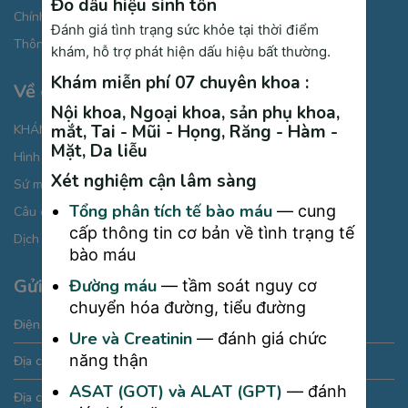
Đo dấu hiệu sinh tồn
Chính sách Cookies
Đánh giá tình trạng sức khỏe tại thời điểm
Thông báo xử lý dữ liệu cá nhân
khám, hỗ trợ phát hiện dấu hiệu bất thường.
Khám miễn phí 07 chuyên khoa :
Về chúng tôi
Nội khoa, Ngoại khoa, sản phụ khoa,
mắt, Tai - Mũi - Họng, Răng - Hàm -
KHÁM BỆNH CHỌN GÓI
Mặt, Da liễu
Hình ảnh giới thiệu
Xét nghiệm cận lâm sàng
Sứ mệnh chăm sóc từ cái “Tâm”
Tổng phân tích tế bào máu
— cung
Câu chuyện thương hiệu
cấp thông tin cơ bản về tình trạng tế
Dịch vụ phòng khám đa khoa
bào máu
Gửi thông tin liên hệ
Đường máu
— tầm soát nguy cơ
chuyển hóa đường, tiểu đường
Điện thoại:
19005175
Ure và Creatinin
— đánh giá chức
năng thận
Địa chỉ Email:
phongkham@saigonmedik.com
ASAT (GOT) và ALAT (GPT)
— đánh
Địa chỉ: