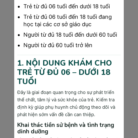
Tiêu đề
Trẻ từ đủ 06 tuổi đến dưới 18 tuổi
Trẻ từ đủ 06 tuổi đến 18 tuổi đang
học tại các cơ sở giáo dục
Nội dung bình luận
Người từ đủ 18 tuổi đến dưới 60 tuổi
Người từ đủ 60 tuổi trở lên
1. NỘI DUNG KHÁM CHO
TRẺ TỪ ĐỦ 06 – DƯỚI 18
TUỔI
GỬI BÌNH LUẬN
Đây là giai đoạn quan trọng cho sự phát triển
thể chất, tâm lý và sức khỏe của trẻ. Kiểm tra
định kỳ giúp phụ huynh chủ động theo dõi và
phát hiện sớm vấn đề cần can thiệp.
Khai thác tiền sử bệnh và tình trạng
TIN TỨC LIÊN QUAN
dinh dưỡng