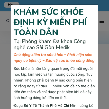
Hot
KHÁM SỨC KHỎE
ƯU ĐÃI KHÁM TỔNG QUÁT TẠI SÀI GÒN MEDIK.
ĐỊNH KỲ MIỄN PHÍ
phongkham@saigonmedik.com
19005175
TOÀN DÂN
Tại Phòng khám Đa khoa Công
nghệ cao Sài Gòn Medik
Chủ động kiểm tra sức khỏe – Phát hiện sớm
Trang chủ
Xét Nghiệm & Chuẩn Đoán
nguy cơ bệnh lý – Bảo vệ sức khỏe cộng đồng
Xét nghiệm sinh hóa
Sức khỏe là nền tảng quan trọng để mỗi người
Xét nghiệm sinh hóa
học tập, làm việc và tận hưởng cuộc sống. Tuy
nhiên, không phải bệnh lý nào cũng biểu hiện
rõ ràng ngay từ đầu — nhiều vấn đề có thể diễn
tiến âm thầm và chỉ được phát hiện khi đã gây
Phòng Khám Đa Khoa Công Nghệ
ảnh hưởng đáng kể đến cơ thể.
Cao Sài Gòn Medik
Được
Sở Y Tế Thành Phố Hồ Chí Minh
công bố