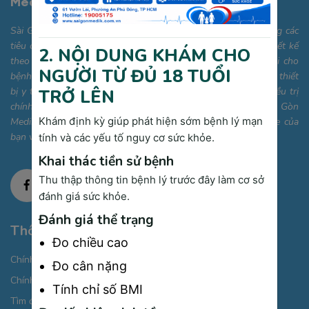
Medik
Sài Gòn Medik được trang bị cơ sở vật chất hiện đại, đáp ứng các
tiêu chuẩn quốc tế với các phòng khám chuyên khoa được thiết kế
2. NỘI DUNG KHÁM CHO
theo hướng thân thiện, tiện nghi và tối ưu hóa sự thoải mái cho
NGƯỜI TỪ ĐỦ 18 TUỔI
bệnh nhân. Bên cạnh đó, chúng tôi sở hữu hệ thống máy móc, thiết
bị y tế công nghệ cao, giúp hỗ trợ quá trình chẩn đoán và điều trị
TRỞ LÊN
chính xác, nhanh chóng. Phòng khám Đa khoa Cao cấp Sài Gòn
Khám định kỳ giúp phát hiện sớm bệnh lý mạn
Medik mong muốn trở thành điểm đến tin cậy cho sức khỏe của
bạn và gia đình.
tính và các yếu tố nguy cơ sức khỏe.
Khai thác tiền sử bệnh
Thu thập thông tin bệnh lý trước đây làm cơ sở
đánh giá sức khỏe.
Đánh giá thể trạng
Thông tin cần biết
Đo chiều cao
Chính sách bảo mật thông tin cá nhân
Đo cân nặng
Chính sách thanh toán
Tính chỉ số BMI
Tìm đường đi