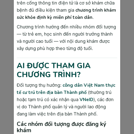
Admin
trên cổng thông tin điện tử là cơ sở khám chữa
“Lương Y Như Từ Mẫu” không chỉ là một
bệnh đủ điều kiện tham gia
chương trình khám
câu nói thể hiện tấm lòng của một người
sức khỏe định kỳ miễn phí toàn dân
.
làm nghề y, đó còn là tôn chỉ mà đội ngũ
Chương trình hướng đến nhiều nhóm đối tượng
y bác sĩ chúng tôi luôn đặt trái tim của
— từ trẻ em, học sinh đến người trưởng thành
mình hướng tới tại Phòng khám Đa Khoa
và người cao tuổi — với nội dung khám được
Sài Gòn Medik.
xây dựng phù hợp theo từng độ tuổi.
Bình luận bài viết
AI ĐƯỢC THAM GIA
CHƯƠNG TRÌNH?
Địa chỉ Email của bạn sẽ được bảo mật toàn diện.
Điền đầy đủ thông tin theo yêu cầu
*
Đối tượng thụ hưởng:
công dân Việt Nam thực
Họ và tên
tế cư trú trên địa bàn Thành phố
(thường trú
hoặc tạm trú có xác nhận qua
VNeID
), các đơn
vị do Thành phố quản lý và người lao động
đang làm việc trên địa bàn Thành phố.
Địa chỉ Email
Các nhóm đối tượng được đăng ký
khám