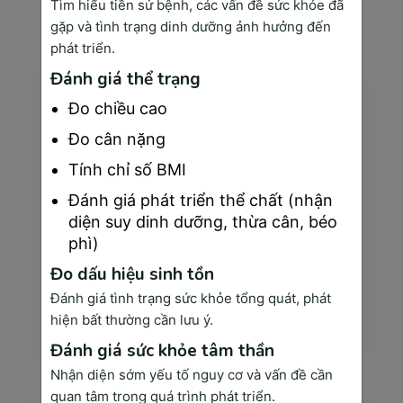
Tìm hiểu tiền sử bệnh, các vấn đề sức khỏe đã
có thể bạn quan tâm
gặp và tình trạng dinh dưỡng ảnh hưởng đến
phát triển.
Đánh giá thể trạng
Đo chiều cao
Đo cân nặng
Tính chỉ số BMI
Đánh giá phát triển thể chất (nhận
diện suy dinh dưỡng, thừa cân, béo
phì)
Đo dấu hiệu sinh tồn
Xét nghiệm nước tiểu
Đánh giá tình trạng sức khỏe tổng quát, phát
Xét nghiệm máu là phương pháp y khoa quan trọng giúp cho bác sĩ có thể phát hiện các dấu hiệu bất th...
hiện bất thường cần lưu ý.
Xem thêm
Đánh giá sức khỏe tâm thần
Nhận diện sớm yếu tố nguy cơ và vấn đề cần
quan tâm trong quá trình phát triển.