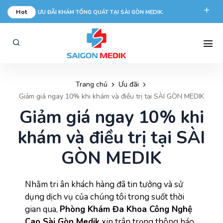
Hot
ƯU ĐÃI KHÁM TỔNG QUÁT TẠI SÀI GÒN MEDIK.
phongkham@saigonmedik.com
19005175
Trang chủ
Ưu đãi
Giảm giá ngay 10% khi khám và điều trị tại SÀI GÒN MEDIK
Giảm giá ngay 10% khi
khám và điều trị tại SÀI
GÒN MEDIK
Nhằm tri ân khách hàng đã tin tưởng và sử
dụng dịch vụ của chúng tôi trong suốt thời
gian qua,
Phòng Khám Đa Khoa Công Nghệ
Cao Sài Gòn Medik
xin trân trọng thông báo