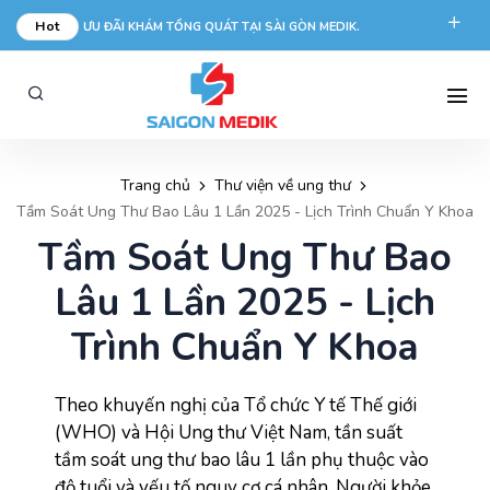
Hot
ƯU ĐÃI KHÁM TỔNG QUÁT TẠI SÀI GÒN MEDIK.
phongkham@saigonmedik.com
19005175
Trang chủ
Thư viện về ung thư
Tầm Soát Ung Thư Bao Lâu 1 Lần 2025 - Lịch Trình Chuẩn Y Khoa
Tầm Soát Ung Thư Bao
Lâu 1 Lần 2025 - Lịch
Trình Chuẩn Y Khoa
Theo khuyến nghị của Tổ chức Y tế Thế giới 
(WHO) và Hội Ung thư Việt Nam, 
tần suất 
tầm soát ung thư bao lâu 1 lần phụ thuộc vào 
độ tuổi và yếu tố nguy cơ cá nhân. Người khỏe 