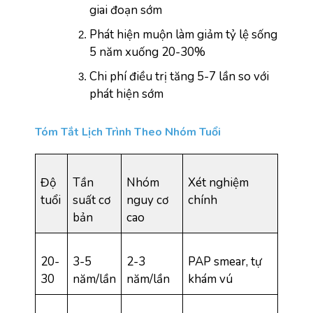
giai đoạn sớm
Phát hiện muộn làm giảm tỷ lệ sống 
5 năm xuống 20-30%
Chi phí điều trị tăng 5-7 lần so với 
phát hiện sớm
Tóm Tắt Lịch Trình Theo Nhóm Tuổi
Độ 
Tần 
Nhóm 
Xét nghiệm 
tuổi
suất cơ 
nguy cơ 
chính
bản
cao
20-
3-5 
2-3 
PAP smear, tự 
30
năm/lần
năm/lần
khám vú