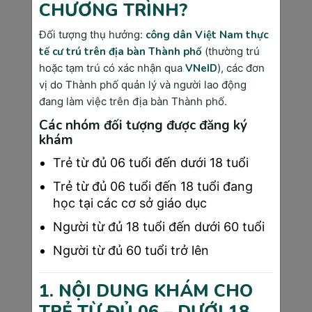
CHƯƠNG TRÌNH?
Nam 2025
Theo số liệu từ Viện Ung thư Quốc gia và 
Đối tượng thụ hưởng:
công dân Việt Nam thực
Bệnh viện K, đây là 5 loại ung thư có tỷ lệ mắc 
tế cư trú trên địa bàn Thành phố
(thường trú
cao nhất:
hoặc tạm trú có xác nhận qua
VNeID
), các đơn
vị do Thành phố quản lý và người lao động
Ung thư phổi - 23.667 ca mới/năm (19.3% 
đang làm việc trên địa bàn Thành phố.
tổng số ca ung thư): 
Nam giới chiếm 68.4%, 
chủ yếu do hút thuốc và ô nhiễm không khí. 
Các nhóm đối tượng được đăng ký
khám
Dấu hiệu báo động: ho kéo dài trên 3 tuần, 
khó thở tăng dần, đờm có máu, đau ngực, sụt 
Trẻ từ đủ 06 tuổi đến dưới 18 tuổi
cân không rõ nguyên nhân.
Trẻ từ đủ 06 tuổi đến 18 tuổi đang
Ung thư gan - 18.500 ca mới/năm (15.1% 
học tại các cơ sở giáo dục
tổng số ca): 
Liên quan chặt chẽ với viêm gan 
Người từ đủ 18 tuổi đến dưới 60 tuổi
B/C mãn tính và xơ gan. Dấu hiệu cần chú ý: 
đau tức vùng gan, vùng bụng phải, vàng da và 
Người từ đủ 60 tuổi trở lên
mắt, nước tiểu màu vàng đậm, mệt mỏi kéo 
dài.
1. NỘI DUNG KHÁM CHO
Ung thư vú - 15.229 ca mới/năm (12.4% 