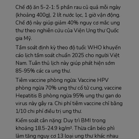
Chế độ ăn 5-2-1: 5 phần rau củ quả mỗi ngày 
(khoảng 400g), 2 lít nước lọc, 1 giờ vận động. 
Chế độ này giúp giảm 40% nguy cơ mắc ung 
thư theo nghiên cứu của Viện Ung thư Quốc 
gia Mỹ.
Tầm soát định kỳ theo độ tuổi: WHO khuyến 
cáo lịch tầm soát chuẩn 2025 cho người Việt 
Nam. Tuân thủ lịch này giúp phát hiện sớm 
85-95% các ca ung thư.
Tiêm vaccine phòng ngừa: Vaccine HPV 
phòng ngừa 70% ung thư cổ tử cung, vaccine 
Hepatitis B phòng ngừa 95% ung thư gan do 
virus này gây ra. Chi phí tiêm vaccine chỉ bằng 
1/10 chi phí điều trị ung thư.
Kiểm soát cân nặng: Duy trì BMI trong 
khoảng 18.5-24.9 kg/m². Thừa cân béo phì 
làm tăng nguy cơ 13 loại ung thư khác nhau 