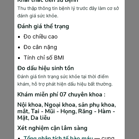
thường
Thu thập thông tin bệnh lý trước đây làm cơ sở
đánh giá sức khỏe.
Triệu 
Ít triệu chứng
Nhiều triệu 
Đánh giá thể trạng
chứng
chứng đa dạng
Đo chiều cao
Đo cân nặng
Tái phát
Hiếm khi tái 
Có thể tái phát
Tính chỉ số BMI
phát
Đo dấu hiệu sinh tồn
Đánh giá tình trạng sức khỏe tại thời điểm
Ảnh 
Ít ảnh hưởng
Ảnh hưởng 
khám, hỗ trợ phát hiện dấu hiệu bất thường.
hưởng 
nghiêm trọng
sức khỏe
Khám miễn phí 07 chuyên khoa :
Nội khoa, Ngoại khoa, sản phụ khoa,
mắt, Tai - Mũi - Họng, Răng - Hàm -
Mặt, Da liễu
Tại sao không nên tự chẩn đoán qua internet? 
Xét nghiệm cận lâm sàng
Chỉ có bác sĩ chuyên khoa với trang thiết bị 
hiện đại mới có thể phân biệt chính xác. Sinh 
Tổng phân tích tế bào máu
— cung