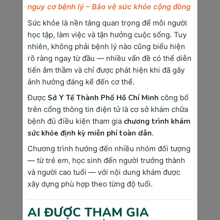
phổi, gan, vú, dạ dày, đại trực tràng - mỗi loại 
nguy cơ bệnh lý – Bảo vệ sức khỏe cộng đồng
có đặc điểm riêng về triệu chứng và phương 
Sức khỏe là nền tảng quan trọng để mỗi người
pháp điều trị.
học tập, làm việc và tận hưởng cuộc sống. Tuy
Ung thư hệ thống: 
Bao gồm ung thư máu 
nhiên, không phải bệnh lý nào cũng biểu hiện
(bạch cầu), ung thư hạch (lymphoma), ung thư 
rõ ràng ngay từ đầu — nhiều vấn đề có thể diễn
tủy xương. Những loại này ảnh hưởng toàn 
tiến âm thầm và chỉ được phát hiện khi đã gây
thân và cần phương pháp điều trị khác.
ảnh hưởng đáng kể đến cơ thể.
Ung thư nguyên phát và di căn: 
Nguyên 
Được
Sở Y Tế Thành Phố Hồ Chí Minh
công bố
phát là nơi ung thư xuất hiện đầu tiên, di căn 
trên cổng thông tin điện tử là cơ sở khám chữa
là nơi tế bào ung thư lan đến. Việc xác định 
bệnh đủ điều kiện tham gia
chương trình khám
chính xác giúp lựa chọn phương pháp điều trị 
sức khỏe định kỳ miễn phí toàn dân
.
phù hợp.
Chương trình hướng đến nhiều nhóm đối tượng
— từ trẻ em, học sinh đến người trưởng thành
Các Loại Ung Thư Thường Gặp & Dấu Hiệu 
và người cao tuổi — với nội dung khám được
xây dựng phù hợp theo từng độ tuổi.
Nhận Biết Sớm
AI ĐƯỢC THAM GIA
Top 5 Loại Ung Thư Phổ Biến Nhất Tại Việt 