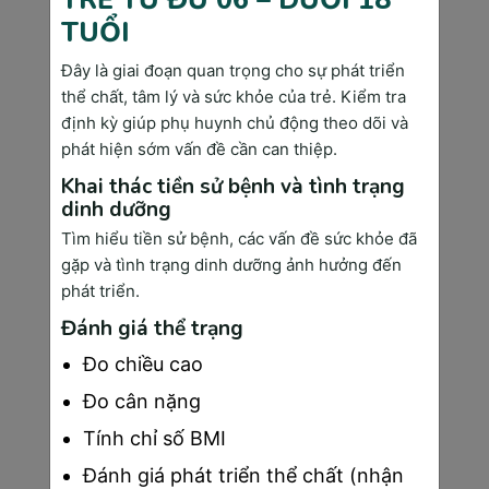
TRẺ TỪ ĐỦ 06 – DƯỚI 18
tổng số ca): 
Phổ biến ở phụ nữ 40-60 tuổi, 
TUỔI
nam giới chỉ chiếm 1.2%. Dấu hiệu sớm: khối u 
cứng trong vú, thay đổi hình dạng và kích 
Đây là giai đoạn quan trọng cho sự phát triển
thước vú, núm vú tiết dịch, da vú có màu cam.
thể chất, tâm lý và sức khỏe của trẻ. Kiểm tra
định kỳ giúp phụ huynh chủ động theo dõi và
Ung thư dạ dày - 13.200 ca mới/năm 
phát hiện sớm vấn đề cần can thiệp.
(10.8% tổng số ca): 
Liên quan đến vi khuẩn 
Khai thác tiền sử bệnh và tình trạng
H.pylori và chế độ ăn mặn, thức ăn lên men. 
dinh dưỡng
Triệu chứng: đau thượng vị kéo dài, khó tiêu, ợ 
nóng, buồn nôn sau ăn, đầy hơi.
Tìm hiểu tiền sử bệnh, các vấn đề sức khỏe đã
gặp và tình trạng dinh dưỡng ảnh hưởng đến
Ung thư đại trực tràng - 12.867 ca mới/năm 
phát triển.
(10.5% tổng số ca): 
Tăng nhanh do lối sống 
Đánh giá thể trạng
ít vận động và chế độ ăn nhiều thịt đỏ. Dấu 
hiệu: thay đổi thói quen đại tiện, máu trong 
Đo chiều cao
phân, đau bụng dưới, táo bón hoặc tiêu chảy 
Đo cân nặng
kéo dài.
Tính chỉ số BMI
Dấu Hiệu Báo Động Sớm Cần Khám Ngay
Đánh giá phát triển thể chất (nhận