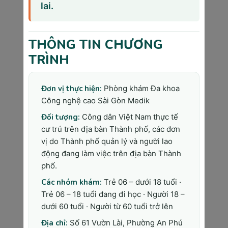
lai.
vai trò quan trọng.
Yếu tố môi trường (15-20% các ca ung 
thư):
 Ô nhiễm không khí PM2.5 trên 25 μg/m³ 
THÔNG TIN CHƯƠNG
tăng nguy cơ ung thư phổi 20%. Tiếp xúc với 
TRÌNH
hóa chất công nghiệp, amiăng, bức xạ ion hóa 
là những tác nhân gây ung thư đã được chứng 
Đơn vị thực hiện:
Phòng khám Đa khoa
minh.
Công nghệ cao Sài Gòn Medik
Virus, vi khuẩn, ký sinh trùng (10-15% các 
Đối tượng:
Công dân Việt Nam thực tế
ca ung thư): 
Virus HPV gây ung thư cổ tử 
cư trú trên địa bàn Thành phố, các đơn
cung, virus Hepatitis B/C gây ung thư gan, vi 
vị do Thành phố quản lý và người lao
khuẩn H.pylori gây ung thư dạ dày, virus 
động đang làm việc trên địa bàn Thành
Epstein-Barr gây ung thư hạch.
phố.
Yếu tố hormone (5-10% các ca ung thư):
Các nhóm khám:
Trẻ 06 – dưới 18 tuổi ·
Liệu pháp thay thế hormone sau mãn kinh 
Trẻ 06 – 18 tuổi đang đi học · Người 18 –
kéo dài tăng nguy cơ ung thư vú và buồng 
dưới 60 tuổi · Người từ 60 tuổi trở lên
trứng. Thuốc tránh thai có chứa estrogen sử 
dụng trên 10 năm cũng tăng nhẹ nguy cơ.
Địa chỉ:
Số 61 Vườn Lài, Phường An Phú