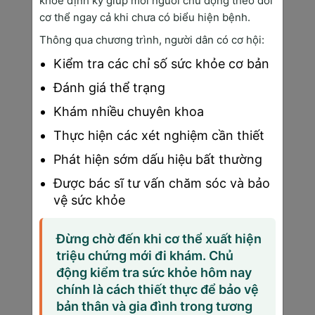
khỏe định kỳ giúp mỗi người chủ động theo dõi
cơ thể ngay cả khi chưa có biểu hiện bệnh.
Thông qua chương trình, người dân có cơ hội:
Nguyên Nhân & Yếu Tố Nguy Cơ Mắc Bệnh 
Kiểm tra các chỉ số sức khỏe cơ bản
Ung Thư
Đánh giá thể trạng
6 Nhóm Yếu Tố Nguy Cơ Chính
Khám nhiều chuyên khoa
Yếu tố di truyền (5-10% các ca ung thư): 
Thực hiện các xét nghiệm cần thiết
Đột biến gen di truyền như BRCA1/BRCA2 
Phát hiện sớm dấu hiệu bất thường
(ung thư vú, buồng trứng), Lynch syndrome 
Được bác sĩ tư vấn chăm sóc và bảo
(ung thư đại trực tràng), p53 (nhiều loại ung 
vệ sức khỏe
thư). Nếu gia đình có tiền sử ung thư, nguy cơ 
tăng 2-3 lần.
Đừng chờ đến khi cơ thể xuất hiện
Yếu tố lối sống (60-70% các ca ung thư):
triệu chứng mới đi khám. Chủ
Hút thuốc lá tăng nguy cơ ung thư phổi 15-
động kiểm tra sức khỏe hôm nay
30 lần, uống rượu bia tăng nguy cơ ung thư 
chính là cách thiết thực để bảo vệ
gan 6 lần. Chế độ ăn uống không khoa học, ít 
bản thân và gia đình trong tương
rau xanh, nhiều thịt chế biến sẵn cũng đóng 