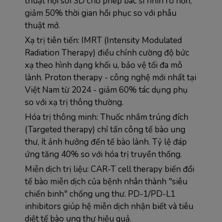
thuật nội soi 3D cho phép bác sĩ nhìn rõ hơn, 
giảm 50% thời gian hồi phục so với phẫu 
thuật mở.
Xạ trị tiên tiến: IMRT (Intensity Modulated 
Radiation Therapy) điều chỉnh cường độ bức 
xạ theo hình dạng khối u, bảo vệ tối đa mô 
lành. Proton therapy - công nghệ mới nhất tại 
Việt Nam từ 2024 - giảm 60% tác dụng phụ 
so với xạ trị thông thường.
Hóa trị thông minh: Thuốc nhắm trúng đích 
(Targeted therapy) chỉ tấn công tế bào ung 
thư, ít ảnh hưởng đến tế bào lành. Tỷ lệ đáp 
ứng tăng 40% so với hóa trị truyền thống.
Miễn dịch trị liệu: CAR-T cell therapy biến đổi 
tế bào miễn dịch của bệnh nhân thành "siêu 
chiến binh" chống ung thư. PD-1/PD-L1 
inhibitors giúp hệ miễn dịch nhận biết và tiêu 
diệt tế bào ung thư hiệu quả.