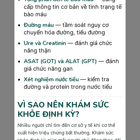
thiết (lấy mẫu mô) là phương pháp duy nhất 
cấp thông tin cơ bản về tình trạng tế
để xác định chính xác tính chất của khối u.
bào máu
Theo thống kê, tỷ lệ khối u lành tính chiếm 
Đường máu
— tầm soát nguy cơ
70-80% trong ung thư vú, 60-70% trong ung 
chuyển hóa đường, tiểu đường
thư tuyến giáp, và 40-50% trong ung thư 
Ure và Creatinin
— đánh giá chức
phổi. Chỉ có xét nghiệm chuyên khoa mới xác 
năng thận
định chính xác tình trạng bệnh của bạn.
ASAT (GOT) và ALAT (GPT)
— đánh
giá chức năng gan
Xét nghiệm nước tiểu
— kiểm tra
đường và protein trong nước tiểu
VÌ SAO NÊN KHÁM SỨC
KHỎE ĐỊNH KỲ?
Nhiều người chỉ tìm đến cơ sở y tế khi cơ thể
xuất hiện triệu chứng bất thường. Khám sức