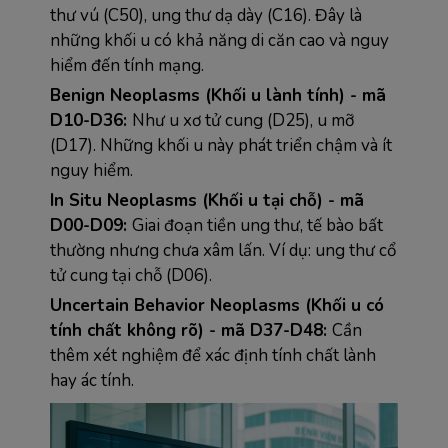
thư vú (C50), ung thư dạ dày (C16). Đây là 
những khối u có khả năng di căn cao và nguy 
hiểm đến tính mạng.
Benign Neoplasms (Khối u lành tính) - mã 
D10-D36: 
Như u xơ tử cung (D25), u mỡ 
(D17). Những khối u này phát triển chậm và ít 
nguy hiểm.
In Situ Neoplasms (Khối u tại chỗ) - mã 
D00-D09: 
Giai đoạn tiền ung thư, tế bào bất 
thường nhưng chưa xâm lấn. Ví dụ: ung thư cổ 
tử cung tại chỗ (D06).
Uncertain Behavior Neoplasms (Khối u có 
tính chất không rõ) - mã D37-D48: 
Cần 
thêm xét nghiệm để xác định tính chất lành 
hay ác tính.