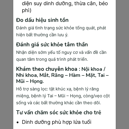
diện suy dinh dưỡng, thừa cân, béo
Hiệp hội Ung thư Mỹ (American Cancer 
phì)
Society) xác định 7 dấu hiệu cảnh báo ung thư 
Đo dấu hiệu sinh tồn
mà bạn không nên bỏ qua:
Đánh giá tình trạng sức khỏe tổng quát, phát
Sụt cân không rõ nguyên nhân:
 Mất trên 
hiện bất thường cần lưu ý.
5kg trong vòng 1 tháng mà không thay đổi 
chế độ ăn uống hay tập luyện. Đây là dấu hiệu 
Đánh giá sức khỏe tâm thần
của 60% các loại ung thư giai đoạn đầu.
Nhận diện sớm yếu tố nguy cơ và vấn đề cần
Sốt kéo dài không có lý do: 
Sốt trên 38°C 
quan tâm trong quá trình phát triển.
kéo dài hơn 1 tuần, không đáp ứng với thuốc 
Khám theo chuyên khoa :
Nội khoa /
hạ sốt thông thường. Thường gặp trong ung 
Nhi khoa,
Mắt,
Răng – Hàm – Mặt,
Tai –
thư máu và hạch.
Mũi – Họng.
Hỗ trợ sàng lọc: tật khúc xạ, bệnh lý răng
Mệt mỏi thái quá không cải thiện:
 Cảm giác 
miệng, bệnh lý Tai – Mũi – Họng, còng/vẹo cột
kiệt sức ngay cả khi nghỉ ngơi đủ giấc. Khác 
sống và các bất thường khác cần theo dõi.
với mệt mỏi bình thường, triệu chứng này 
không thuyên giảm sau khi nghỉ ngơi.
Tư vấn chăm sóc sức khỏe cho trẻ
Đau đầu, đau xương kéo dài: 
Đau không 
Dinh dưỡng phù hợp lứa tuổi
đáp ứng với thuốc giảm đau thông thường, 