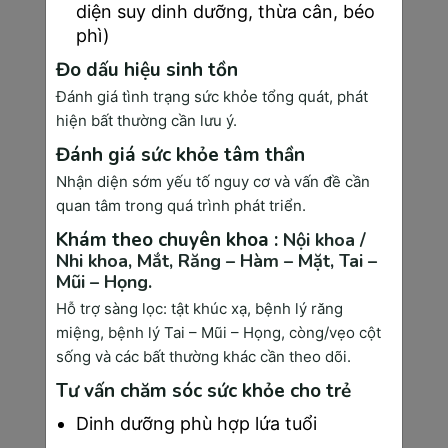
diện suy dinh dưỡng, thừa cân, béo
phì)
Quy Trình Xét Nghiệm Ung Thư Vú Chuẩn 7 
Đo dấu hiệu sinh tồn
Bước
Đánh giá tình trạng sức khỏe tổng quát, phát
hiện bất thường cần lưu ý.
Bước 1-2: Tư Vấn Chuyên Khoa & Chuẩn Bị
Đánh giá sức khỏe tâm thần
Bước đầu tiên là tư vấn với bác sĩ chuyên khoa 
Nhận diện sớm yếu tố nguy cơ và vấn đề cần
ung bướu hoặc sản phụ khoa để đánh giá tiền 
quan tâm trong quá trình phát triển.
sử bệnh, yếu tố nguy cơ và xác định phương 
Khám theo chuyên khoa :
Nội khoa /
pháp xét nghiệm phù hợp. Bác sĩ sẽ hỏi về tiền 
Nhi khoa,
Mắt,
Răng – Hàm – Mặt,
Tai –
sử gia đình, chu kỳ kinh nguyệt, việc sử dụng 
Mũi – Họng.
hormone và các triệu chứng bất thường.
Hỗ trợ sàng lọc: tật khúc xạ, bệnh lý răng
Giai đoạn chuẩ bị rất quan trọng để có kết quả 
miệng, bệnh lý Tai – Mũi – Họng, còng/vẹo cột
chính xác. Thời điểm tốt nhất để thực hiện xét 
sống và các bất thường khác cần theo dõi.
nghiệm là ngày 7-14 của chu kỳ kinh nguyệt, 
Tư vấn chăm sóc sức khỏe cho trẻ
khi mô vú ít bị ảnh hưởng bởi hormone. Phụ 
nữ mãn kinh có thể thực hiện bất cứ lúc nào.
Dinh dưỡng phù hợp lứa tuổi