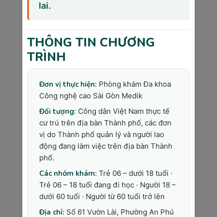
lai.
Bệnh viện công: 1.500.000 - 
2.000.000 VNĐ
Bệnh viện tư: 1.800.000 - 
THÔNG TIN CHƯƠNG
2.500.000 VNĐ
TRÌNH
Trung tâm chẩn đoán hình ảnh: 
1.600.000 - 2.200.000 VNĐ
Đơn vị thực hiện:
Phòng khám Đa khoa
Siêu âm vú màu Doppler
Công nghệ cao Sài Gòn Medik
Đối tượng:
Công dân Việt Nam thực tế
Bệnh viện công: 400.000 - 600.000 
cư trú trên địa bàn Thành phố, các đơn
VNĐ  
vị do Thành phố quản lý và người lao
Bệnh viện tư: 500.000 - 800.000 
động đang làm việc trên địa bàn Thành
VNĐ
phố.
Phòng khám tư: 450.000 - 700.000 
Các nhóm khám:
Trẻ 06 – dưới 18 tuổi ·
VNĐ
Trẻ 06 – 18 tuổi đang đi học · Người 18 –
dưới 60 tuổi · Người từ 60 tuổi trở lên
MRI vú với chất cản quang
Địa chỉ:
Số 61 Vườn Lài, Phường An Phú
Bệnh viện có máy MRI 1.5T: 