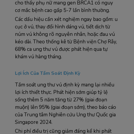
cho thấy phụ nữ mang gen BRCA1 có nguy 
cơ mắc bệnh cao gấp 5-7 lần bình thường.
Các dấu hiệu cần xét nghiệm ngay bao gồm: u 
cục ở vú, thay đổi hình dáng vú, tiết dịch từ 
núm vú không rõ nguyên nhân, hoặc đau vú 
kéo dài. Theo thống kê từ Bệnh viện Chợ Rẫy, 
68% ca ung thư vú được phát hiện qua tự 
khám vú hàng tháng.
Lợi Ích Của Tầm Soát Định Kỳ
Tầm soát ung thư vú định kỳ mang lại nhiều 
lợi ích thiết thực. Phát hiện sớm giúp tỷ lệ 
sống thêm 5 năm tăng từ 27% (giai đoạn 
muộn) lên 95% (giai đoạn sớm), theo báo cáo 
của Trung tâm Nghiên cứu Ung thư Quốc gia 
Singapore 2024.
Chi phí điều trị cũng giảm đáng kể khi phát 