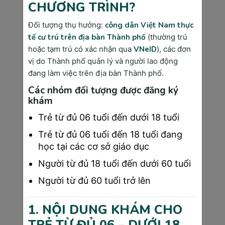
CHƯƠNG TRÌNH?
Độ chính xác của MRI vú với ung thư xâm lấn 
đạt 99%, cao nhất trong các phương pháp 
Đối tượng thụ hưởng:
công dân Việt Nam thực
chẩn đoán hình ảnh. Viện Ung Bướu Quốc Gia 
tế cư trú trên địa bàn Thành phố
(thường trú
báo cáo MRI phát hiện được 94% ca ung thư 
hoặc tạm trú có xác nhận qua
VNeID
), các đơn
vú thể ống xâm lấn và 96% ca ung thư vú thể 
vị do Thành phố quản lý và người lao động
tiểu thùy xâm lấn.
đang làm việc trên địa bàn Thành phố.
MRI vú được chỉ định chủ yếu cho nhóm nguy 
Các nhóm đối tượng được đăng ký
cơ cao: phụ nữ mang gen BRCA1/BRCA2, có 
khám
tiền sử gia đình mắc ung thư vú ở nhiều thế 
Trẻ từ đủ 06 tuổi đến dưới 18 tuổi
hệ, hoặc để đánh giá mức độ lan rộng của khối 
u đã được chẩn đoán.
Trẻ từ đủ 06 tuổi đến 18 tuổi đang
học tại các cơ sở giáo dục
Hạn chế của MRI vú là chi phí cao (6-12 triệu 
VNĐ), thời gian thực hiện dài (45-60 phút), và 
Người từ đủ 18 tuổi đến dưới 60 tuổi
có thể cho kết quả dương tính giả cao. 
Người từ đủ 60 tuổi trở lên
Phương pháp này không phù hợp với người có 
cấy ghép kim loại hoặc sợ không gian kín.
1. NỘI DUNG KHÁM CHO