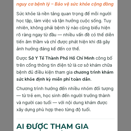
Ưu điểm vượt trội của siêu âm vú là không sử 
nguy cơ bệnh lý – Bảo vệ sức khỏe cộng đồng
dụng bức xạ ion hóa, an toàn cho phụ nữ 
Sức khỏe là nền tảng quan trọng để mỗi người
mang thai và cho con bú. Phương pháp này 
học tập, làm việc và tận hưởng cuộc sống. Tuy
cũng phù hợp với mọi độ tuổi và có thể thực 
nhiên, không phải bệnh lý nào cũng biểu hiện
hiện nhiều lần mà không lo tác hại.
rõ ràng ngay từ đầu — nhiều vấn đề có thể diễn
Nhược điểm của siêu âm vú là khó phát hiện vi 
tiến âm thầm và chỉ được phát hiện khi đã gây
vôi hóa và kết quả phụ thuộc nhiều vào kỹ 
ảnh hưởng đáng kể đến cơ thể.
năng của bác sĩ thực hiện. Giá siêu âm vú dao 
Được
Sở Y Tế Thành Phố Hồ Chí Minh
công bố
động từ 400.000 - 800.000 VNĐ, thời gian 
trên cổng thông tin điện tử là cơ sở khám chữa
thực hiện 20-30 phút.
bệnh đủ điều kiện tham gia
chương trình khám
sức khỏe định kỳ miễn phí toàn dân
.
Cộng Hưởng Từ Vú (Breast MRI)
Chương trình hướng đến nhiều nhóm đối tượng
— từ trẻ em, học sinh đến người trưởng thành
MRI vú sử dụng từ trường mạnh và sóng radio 
và người cao tuổi — với nội dung khám được
để tạo hình ảnh 3D chi tiết của mô vú. 
xây dựng phù hợp theo từng độ tuổi.
Phương pháp này thường kết hợp với chất cản 
quang gadolinium để tăng độ tương phản và 
AI ĐƯỢC THAM GIA
phát hiện các vùng tưới máu bất thường.