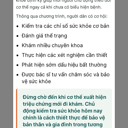
hiệu quả bệnh
khỏe định kỳ giúp mỗi người chủ động theo dõi
cơ thể ngay cả khi chưa có biểu hiện bệnh.
Thông qua chương trình, người dân có cơ hội:
Bảng Giá Xét Nghiệm Ung Thư Vú Chi Tiết 
Kiểm tra các chỉ số sức khỏe cơ bản
2025
Đánh giá thể trạng
Giá Theo Từng Phương Pháp
Khám nhiều chuyên khoa
Mammography 2D (chụp X-quang vú thông 
Thực hiện các xét nghiệm cần thiết
thường)
Phát hiện sớm dấu hiệu bất thường
Bệnh viện công: 800.000 - 
Được bác sĩ tư vấn chăm sóc và bảo
1.200.000 VNĐ
vệ sức khỏe
Bệnh viện tư: 1.000.000 - 
1.500.000 VNĐ  
Đừng chờ đến khi cơ thể xuất hiện
triệu chứng mới đi khám. Chủ
Phòng khám chuyên khoa: 900.000 
động kiểm tra sức khỏe hôm nay
- 1.300.000 VNĐ
chính là cách thiết thực để bảo vệ
Mammography 3D (tomosynthesis)
bản thân và gia đình trong tương