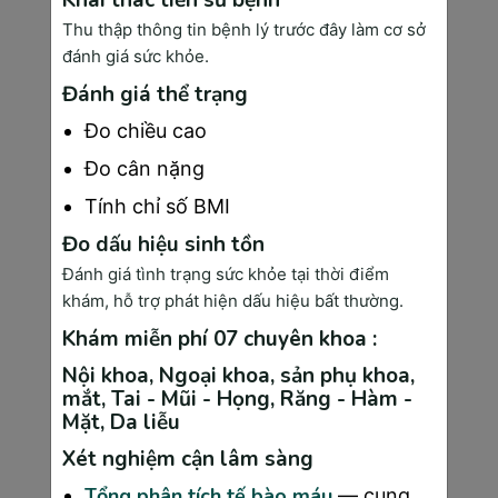
Bước 5-7: Nhận Kết Quả & Tư Vấn Tiếp Theo
Thu thập thông tin bệnh lý trước đây làm cơ sở
Kết quả xét nghiệm ung thư vú được phân 
đánh giá sức khỏe.
loại theo hệ thống BI-RADS (Breast Imaging 
Đánh giá thể trạng
Reporting and Data System) từ 0-6. Mỗi mức 
độ có ý nghĩa và hướng xử trí khác nhau.
Đo chiều cao
BI-RADS 0 có nghĩa cần thêm thông tin, 
Đo cân nặng
thường yêu cầu chụp thêm hoặc siêu âm bổ 
Tính chỉ số BMI
sung. BI-RADS 1-2 là kết quả bình thường 
Đo dấu hiệu sinh tồn
hoặc lành tính, cần tầm soát theo lịch định kỳ. 
BI-RADS 3 có tổn thương có khả năng lành 
Đánh giá tình trạng sức khỏe tại thời điểm
tính (<2% nguy cơ ung thư), cần theo dõi sau 
khám, hỗ trợ phát hiện dấu hiệu bất thường.
6 tháng.
Khám miễn phí 07 chuyên khoa :
BI-RADS 4-5 cho thấy khả năng ung thư từ 
Nội khoa, Ngoại khoa, sản phụ khoa,
trung bình đến cao, cần sinh thiết để chẩn 
mắt, Tai - Mũi - Họng, Răng - Hàm -
đoán xác định. BI-RADS 6 là trường hợp đã 
Mặt, Da liễu
được chẩn đoán ung thư, theo dõi điều trị.
Xét nghiệm cận lâm sàng
Bác sĩ sẽ giải thích chi tiết kết quả và đưa ra kế 
Tổng phân tích tế bào máu
— cung