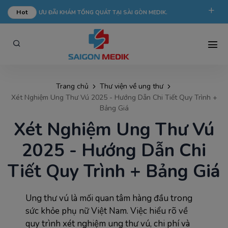
Hot
ƯU ĐÃI KHÁM TỔNG QUÁT TẠI SÀI GÒN MEDIK.
phongkham@saigonmedik.com
19005175
Trang chủ
Thư viện về ung thư
Xét Nghiệm Ung Thư Vú 2025 - Hướng Dẫn Chi Tiết Quy Trình +
Bảng Giá
Xét Nghiệm Ung Thư Vú
2025 - Hướng Dẫn Chi
Tiết Quy Trình + Bảng Giá
Ung thư vú là mối quan tâm hàng đầu trong 
sức khỏe phụ nữ Việt Nam. Việc hiểu rõ về 
quy trình xét nghiệm ung thư vú, chi phí và 