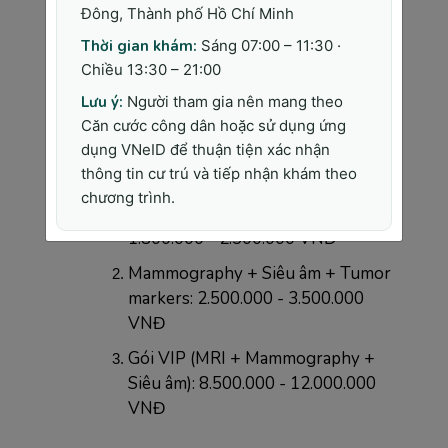
Đông, Thành phố Hồ Chí Minh
6.000.000 - 8.000.000 VNĐ
Thời gian khám:
Sáng 07:00 – 11:30 ·
Bệnh viện có máy MRI 3.0T: 
Chiều 13:30 – 21:00
8.000.000 - 12.000.000 VNĐ
Lưu ý:
Người tham gia nên mang theo
Trung tâm chẩn đoán chuyên sâu: 
Căn cước công dân hoặc sử dụng ứng
10.000.000 - 15.000.000 VNĐ
dụng VNeID để thuận tiện xác nhận
thông tin cư trú và tiếp nhận khám theo
Gói combo tầm soát tổng hợp
chương trình.
Mammography + Siêu âm: 
1.800.000 - 2.500.000 VNĐ
Mammography + Siêu âm + Tumor 
markers: 2.500.000 - 3.500.000 
VNĐ  
Gói VIP (MRI + Mammography + 
Siêu âm): 8.500.000 - 12.000.000 
VNĐ