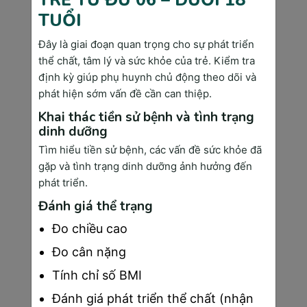
TRẺ TỪ ĐỦ 06 – DƯỚI 18
Xét Nghiệm Máu Tumor Markers
TUỔI
Xét nghiệm máu tìm các chỉ số ung thư vú bao 
Đây là giai đoạn quan trọng cho sự phát triển
gồm CA 15-3, CA 27.29, CEA và một số 
thể chất, tâm lý và sức khỏe của trẻ. Kiểm tra
protein đặc hiệu khác. Những chỉ số này tăng 
định kỳ giúp phụ huynh chủ động theo dõi và
cao khi có tế bào ung thư hoạt động trong cơ 
phát hiện sớm vấn đề cần can thiệp.
thể.
Khai thác tiền sử bệnh và tình trạng
Ưu điểm của xét nghiệm máu là không xâm 
dinh dưỡng
lấn, dễ thực hiện và có thể theo dõi đáp ứng 
Tìm hiểu tiền sử bệnh, các vấn đề sức khỏe đã
điều trị. Tuy nhiên, phương pháp này không 
gặp và tình trạng dinh dưỡng ảnh hưởng đến
được sử dụng để chẩn đoán sớm vì độ nhạy 
phát triển.
thấp ở giai đoạn ban đầu.
Đánh giá thể trạng
CA 15-3 chỉ tăng ở 30% bệnh nhân ung thư 
vú giai đoạn I-II, nhưng tăng ở 75% bệnh 
Đo chiều cao
nhân giai đoạn III-IV (Tạp chí Ung thư học 
Đo cân nặng
Việt Nam, 2024). Chi phí xét nghiệm máu 
Tính chỉ số BMI
tumor markers dao động 500.000 - 1.200.000 
VNĐ tùy theo số lượng chỉ số cần kiểm tra.
Đánh giá phát triển thể chất (nhận