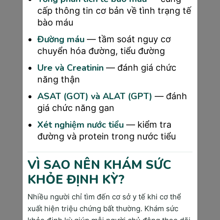
hoạch theo dõi phù hợp. Đối với kết quả bình 
cấp thông tin cơ bản về tình trạng tế
thường, lịch tầm soát tiếp theo thường sau 
bào máu
12-24 tháng. Trường hợp nghi ngờ, có thể cần 
Đường máu
— tầm soát nguy cơ
tái khám sau 3-6 tháng hoặc sinh thiết ngay.
chuyển hóa đường, tiểu đường
Ure và Creatinin
— đánh giá chức
năng thận
ASAT (GOT) và ALAT (GPT)
— đánh
giá chức năng gan
Xét nghiệm nước tiểu
— kiểm tra
đường và protein trong nước tiểu
VÌ SAO NÊN KHÁM SỨC
KHỎE ĐỊNH KỲ?
Nhiều người chỉ tìm đến cơ sở y tế khi cơ thể
Xét nghiệm máu là phương pháp chuẩn đoán
xuất hiện triệu chứng bất thường. Khám sức