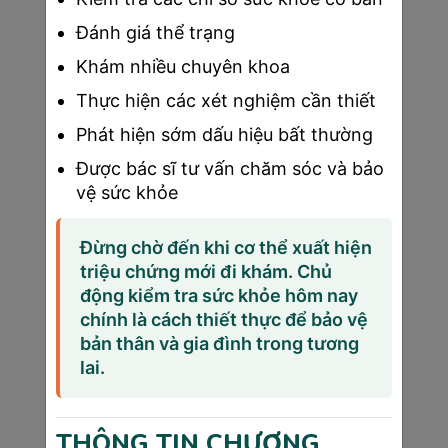
những chuyên gia đầu ngành, có nhiều
Đánh giá thể trạng
năm kinh nghiệm và đang công tác tại
các bệnh viện lớn như Bệnh viện Quân
Khám nhiều chuyên khoa
Y 175 và Bệnh viện Chợ Rẫy. Không chỉ
Thực hiện các xét nghiệm cần thiết
giỏi về chuyên môn, các bác sĩ ở đây còn
Phát hiện sớm dấu hiệu bất thường
rất tận tâm, chu đáo, luôn lắng nghe và
giải đáp mọi thắc mắc của mẹ bầu.
Được bác sĩ tư vấn chăm sóc và bảo
●
Trang thiết bị hiện đại:
Sài Gòn
vệ sức khỏe
Medik được trang bị các thiết bị siêu âm
tiên tiến như siêu âm 3D, 4D và máy
Đừng chờ đến khi cơ thể xuất hiện
Doppler màu. Điều này giúp bác sĩ chẩn
triệu chứng mới đi khám. Chủ
đoán chính xác tình trạng thai nhi, phát
động kiểm tra sức khỏe hôm nay
hiện sớm bất kỳ bất thường nào để có
chính là cách thiết thực để bảo vệ
biện pháp can thiệp kịp thời.
bản thân và gia đình trong tương
lai.
●
Quy trình khám thai chuyên nghiệp:
Quy trình khám thai tại Sài Gòn Medik
được thực hiện một cách bài bản và
THÔNG TIN CHƯƠNG
khoa học, đảm bảo an toàn và hiệu quả