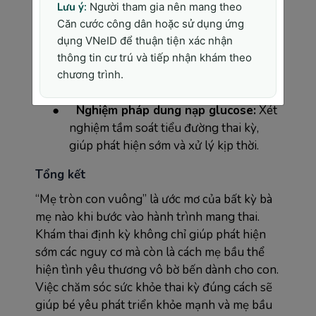
Lưu ý:
Người tham gia nên mang theo
●
Siêu âm 4D:
Cho phép mẹ bầu nhìn
Căn cước công dân hoặc sử dụng ứng
thấy hình ảnh 3D của thai nhi và cả
dụng VNeID để thuận tiện xác nhận
chuyển động của bé trong bụng mẹ.
thông tin cư trú và tiếp nhận khám theo
●
Double test/Triple test:
Xét nghiệm
chương trình.
sàng lọc dị tật bẩm sinh ở thai nhi.
●
Nghiệm pháp dung nạp glucose:
Xét
nghiệm tầm soát tiểu đường thai kỳ,
giúp phát hiện sớm và xử lý kịp thời.
Tổng kết
“Mẹ tròn con vuông” là ước mơ của bất kỳ bà
mẹ nào khi bước vào hành trình mang thai.
Khám thai định kỳ không chỉ giúp phát hiện
sớm các nguy cơ mà còn là cách mẹ bầu thể
hiện tình yêu thương vô bờ bến dành cho con.
Việc chăm sóc sức khỏe thai kỳ đúng cách sẽ
giúp bé yêu phát triển khỏe mạnh và mẹ bầu