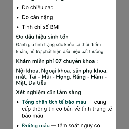
Trong giai đoạn cuối này, bác sĩ
Đo chiều cao
sẽ kiểm tra tim thai và theo dõi
cơn gò tử cung để đảm bảo thai
Đo cân nặng
nhi không bị suy thai và mẹ
Tính chỉ số BMI
không có dấu hiệu chuyển dạ
Đo dấu hiệu sinh tồn
sớm.
Đánh giá tình trạng sức khỏe tại thời điểm
○
Đánh giá ngôi thai (đầu, mông),
khám, hỗ trợ phát hiện dấu hiệu bất thường.
vị trí nhau thai và lượng nước ối
để dự đoán khả năng chuyển dạ.
Khám miễn phí 07 chuyên khoa :
○
Tư vấn về dấu hiệu chuyển dạ
Nội khoa, Ngoại khoa, sản phụ khoa,
và chuẩn bị cho quá trình sinh nở,
mắt, Tai - Mũi - Họng, Răng - Hàm -
Mặt, Da liễu
bao gồm việc xác định phương
pháp sinh phù hợp (sinh thường
Xét nghiệm cận lâm sàng
hay sinh mổ).
Tổng phân tích tế bào máu
— cung
Mẹ bầu nên lưu ý rằng trong tam cá nguyệt
cấp thông tin cơ bản về tình trạng tế
thứ ba, các buổi khám thai sẽ dày hơn và cần
bào máu
thực hiện thường xuyên để đảm bảo thai kỳ
Đường máu
— tầm soát nguy cơ
được theo dõi kỹ lưỡng. Đây là giai đoạn quan