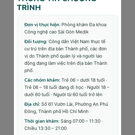
TRÌNH
cho mẹ và bé. Mọi bước từ thăm khám
đến xét nghiệm đều được thực hiện tỉ
mỉ, giúp mẹ bầu cảm thấy yên tâm hơn
Đơn vị thực hiện:
Phòng khám Đa khoa
trong suốt thai kỳ.
Công nghệ cao Sài Gòn Medik
●
Dịch vụ tận tâm và chu đáo:
Mẹ bầu
Đối tượng:
Công dân Việt Nam thực tế
sẽ được chăm sóc chu đáo và tận tình
cư trú trên địa bàn Thành phố, các đơn
từ đội ngũ y tế, luôn sẵn sàng giải đáp
vị do Thành phố quản lý và người lao
mọi thắc mắc và cung cấp những lời
động đang làm việc trên địa bàn Thành
khuyên hữu ích về sức khỏe thai kỳ.
phố.
●
Không gian khám chữa bệnh thoải
Các nhóm khám:
Trẻ 06 – dưới 18 tuổi ·
mái:
Sài Gòn Medik tạo ra một không
Trẻ 06 – 18 tuổi đang đi học · Người 18 –
gian khám chữa bệnh thoải mái, sạch sẽ
dưới 60 tuổi · Người từ 60 tuổi trở lên
và thân thiện, giúp mẹ bầu cảm thấy
Địa chỉ:
Số 61 Vườn Lài, Phường An Phú
thư giãn và an tâm khi đến khám.
Đông, Thành phố Hồ Chí Minh
Ngoài ra, một số xét nghiệm quan trọng mà
Thời gian khám:
Sáng 07:00 – 11:30 ·
mẹ bầu có thể thực hiện tại Sài Gòn Medik
Chiều 13:30 – 21:00
bao gồm: