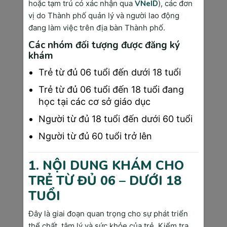
và Patau.
hoặc tạm trú có xác nhận qua
VNeID
), các đơn
vị do Thành phố quản lý và người lao động
○
Kết hợp với xét nghiệm Double
đang làm việc trên địa bàn Thành phố.
test để tăng độ chính xác trong
việc đánh giá các nguy cơ.
Các nhóm đối tượng được đăng ký
khám
○
Khám tổng quát và tư vấn các
bước tiếp theo trong thai kỳ.
Trẻ từ đủ 06 tuổi đến dưới 18 tuổi
Việc tuân thủ lịch khám thai định kỳ trong tam
Trẻ từ đủ 06 tuổi đến 18 tuổi đang
cá nguyệt đầu tiên không chỉ giúp phát hiện
học tại các cơ sở giáo dục
sớm các vấn đề sức khỏe mà còn tạo tiền đề
Người từ đủ 18 tuổi đến dưới 60 tuổi
cho một hành trình mang thai an toàn và khỏe
mạnh.
Người từ đủ 60 tuổi trở lên
Những điều cần làm trong tam cá nguyệt
1. NỘI DUNG KHÁM CHO
thứ hai (13-26 tuần)
TRẺ TỪ ĐỦ 06 – DƯỚI 18
am cá nguyệt thứ hai, thường được gọi là “giai
TUỔI
đoạn vàng” của thai kỳ, là thời điểm mẹ bầu
Đây là giai đoạn quan trọng cho sự phát triển
cảm thấy dễ chịu hơn và thai nhi phát triển
thể chất, tâm lý và sức khỏe của trẻ. Kiểm tra