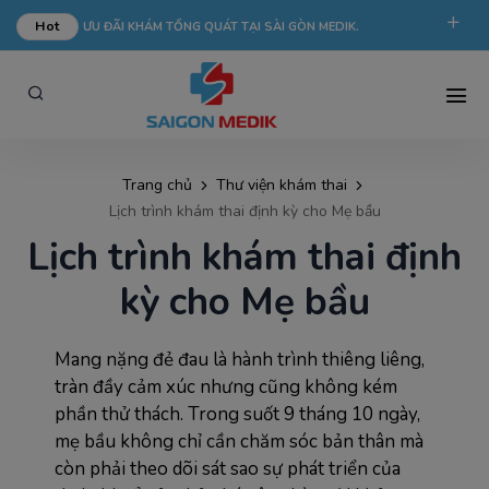
Hot
ƯU ĐÃI KHÁM TỔNG QUÁT TẠI SÀI GÒN MEDIK.
phongkham@saigonmedik.com
19005175
Trang chủ
Thư viện khám thai
Lịch trình khám thai định kỳ cho Mẹ bầu
Lịch trình khám thai định
kỳ cho Mẹ bầu
Mang nặng đẻ đau là hành trình thiêng liêng,
tràn đầy cảm xúc nhưng cũng không kém
phần thử thách. Trong suốt 9 tháng 10 ngày,
mẹ bầu không chỉ cần chăm sóc bản thân mà
còn phải theo dõi sát sao sự phát triển của