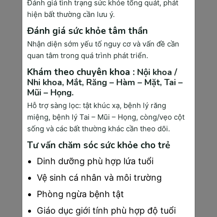
Đánh giá tình trạng sức khỏe tổng quát, phát
●
Tuần 20 đến tuần 24:
hiện bất thường cần lưu ý.
○
Siêu âm Doppler màu: Kiểm tra
Đánh giá sức khỏe tâm thần
lưu lượng máu trong tử cung và
Nhận diện sớm yếu tố nguy cơ và vấn đề cần
bánh nhau để đánh giá sự cung
quan tâm trong quá trình phát triển.
cấp dinh dưỡng và oxy cho thai
Khám theo chuyên khoa :
Nội khoa /
nhi.
Nhi khoa,
Mắt,
Răng – Hàm – Mặt,
Tai –
●
Tuần 25 đến tuần 28:
Mũi – Họng.
○
Nghiệm pháp dung nạp
Hỗ trợ sàng lọc: tật khúc xạ, bệnh lý răng
miệng, bệnh lý Tai – Mũi – Họng, còng/vẹo cột
glucose: Phát hiện và kiểm soát
sống và các bất thường khác cần theo dõi.
nguy cơ tiểu đường thai kỳ, giúp
mẹ và bé tránh những biến
Tư vấn chăm sóc sức khỏe cho trẻ
chứng nguy hiểm.
Dinh dưỡng phù hợp lứa tuổi
○
Tiêm ngừa uốn ván (mũi đầu):
Vệ sinh cá nhân và môi trường
Bảo vệ mẹ và bé khỏi các nguy cơ
nhiễm trùng trong quá trình sinh
Phòng ngừa bệnh tật
nở.
Giáo dục giới tính phù hợp độ tuổi