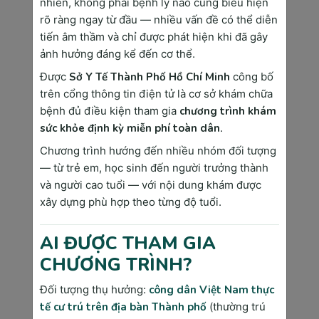
nhiên, không phải bệnh lý nào cũng biểu hiện
trong thai kỳ.
rõ ràng ngay từ đầu — nhiều vấn đề có thể diễn
○
Thực hiện xét nghiệm máu và
tiến âm thầm và chỉ được phát hiện khi đã gây
nước tiểu để tầm soát bệnh lý
ảnh hưởng đáng kể đến cơ thể.
như thiếu máu, tiểu đường, hay
Được
Sở Y Tế Thành Phố Hồ Chí Minh
công bố
viêm nhiễm.
trên cổng thông tin điện tử là cơ sở khám chữa
●
Tuần 6 đến tuần 8:
bệnh đủ điều kiện tham gia
chương trình khám
sức khỏe định kỳ miễn phí toàn dân
.
○
Siêu âm kiểm tra tình trạng túi
thai, phôi thai và tim thai.
Chương trình hướng đến nhiều nhóm đối tượng
— từ trẻ em, học sinh đến người trưởng thành
○
Đánh giá sự phát triển ban đầu
và người cao tuổi — với nội dung khám được
của thai nhi, xác định thai nằm
xây dựng phù hợp theo từng độ tuổi.
đúng vị trí trong tử cung.
●
Tuần 9 đến tuần 12:
AI ĐƯỢC THAM GIA
○
Siêu âm đo độ mờ da gáy
CHƯƠNG TRÌNH?
(nuchal translucency) để tầm
soát nguy cơ dị tật bẩm sinh, đặc
Đối tượng thụ hưởng:
công dân Việt Nam thực
biệt là hội chứng Down, Edwards
tế cư trú trên địa bàn Thành phố
(thường trú