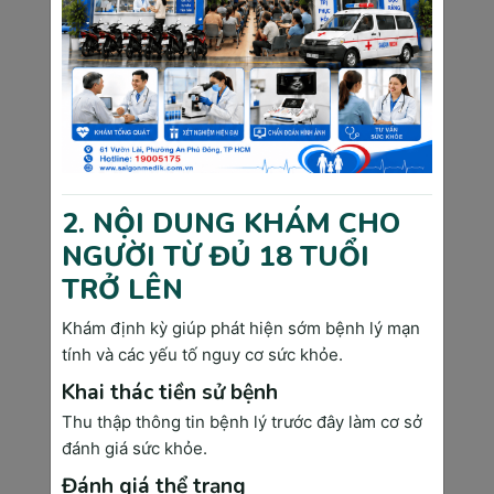
Trong giai đoạn này, mẹ bầu cần đặc biệt lưu
ý lịch khám thai mà bác sĩ cung cấp để theo
dõi sát sao tình hình sức khỏe của cả mẹ và
bé:
●
Tuần 29 đến tuần 32:
○
Khám thai mỗi 2 tuần một lần:
Mẹ bầu sẽ được theo dõi cân
2. NỘI DUNG KHÁM CHO
nặng, huyết áp và nước tiểu để
NGƯỜI TỪ ĐỦ 18 TUỔI
kiểm soát các biến chứng có thể
TRỞ LÊN
xảy ra.
○
Siêu âm để đánh giá sự phát
Khám định kỳ giúp phát hiện sớm bệnh lý mạn
triển của thai nhi, kiểm tra sự
tính và các yếu tố nguy cơ sức khỏe.
phát triển của các cơ quan và sự
Khai thác tiền sử bệnh
tăng trưởng của bé.
Thu thập thông tin bệnh lý trước đây làm cơ sở
●
Tuần 33 đến tuần 40:
đánh giá sức khỏe.
○
Khám thai mỗi tuần một lần:
Đánh giá thể trạng