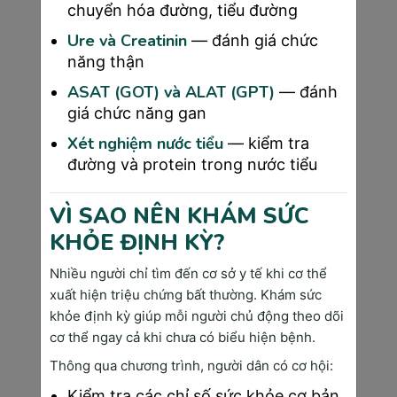
chuyển hóa đường, tiểu đường
trọng giúp chuẩn bị tốt nhất cho một cuộc
sinh nở an toàn, để mẹ và bé đều khỏe mạnh.
Ure và Creatinin
— đánh giá chức
năng thận
Lựa chọn cơ sở y tế uy tín để khám thai
ASAT (GOT) và ALAT (GPT)
— đánh
định kỳ: Vì sao nên chọn Sài Gòn Medik?
giá chức năng gan
Việc lựa chọn cơ sở y tế để khám thai là một
Xét nghiệm nước tiểu
— kiểm tra
quyết định vô cùng quan trọng trong hành
đường và protein trong nước tiểu
trình mang thai. Một địa chỉ uy tín không chỉ
giúp mẹ bầu cảm thấy yên tâm hơn về sức
VÌ SAO NÊN KHÁM SỨC
khỏe của bản thân mà còn đảm bảo sự phát
KHỎE ĐỊNH KỲ?
triển an toàn cho thai nhi.
Hiểu được điều đó,
Phòng Khám Đa Khoa
Nhiều người chỉ tìm đến cơ sở y tế khi cơ thể
Công Nghệ Cao Sài Gòn Medik
tự hào là một
xuất hiện triệu chứng bất thường. Khám sức
trong những cơ sở y tế uy tín hàng đầu mà mẹ
khỏe định kỳ giúp mỗi người chủ động theo dõi
bầu có thể tin tưởng, với những lý do sau:
cơ thể ngay cả khi chưa có biểu hiện bệnh.
●
Đội ngũ bác sĩ chuyên môn cao:
Các
Thông qua chương trình, người dân có cơ hội:
bác sĩ sản khoa tại Sài Gòn Medik đều là
Kiểm tra các chỉ số sức khỏe cơ bản