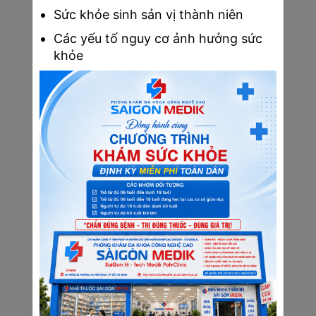
○
Khám tổng quát và theo dõi sức
Sức khỏe sinh sản vị thành niên
khỏe: Đảm bảo các chỉ số về
Các yếu tố nguy cơ ảnh hưởng sức
huyết áp, cân nặng, và tình trạng
khỏe
thai nhi nằm trong mức an toàn.
Tam cá nguyệt thứ hai không chỉ là giai đoạn
mẹ bầu cảm nhận rõ ràng hơn sự lớn lên của
bé mà còn chính là thời điểm cần thực hiện các
kiểm tra quan trọng để đảm bảo sự phát triển
tốt nhất cho thai nhi.
Lịch khám thai trong tam cá nguyệt thứ ba
(27-40 tuần)
Tam cá nguyệt thứ ba là giai đoạn quyết định,
nơi mẹ bầu chuẩn bị cho cuộc sinh nở và sự
chào đời của bé yêu. Như câu nói “Đầu xuôi
đuôi lọt” việc chuẩn bị kỹ lưỡng trong những
tuần cuối thai kỳ sẽ giúp mẹ yên tâm hơn khi
đón bé yêu chào đời.