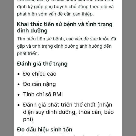
mạnh mẽ, và đây cũng là giai đoạn quan trọng
định kỳ giúp phụ huynh chủ động theo dõi và
để theo dõi sát sao sức khỏe của cả mẹ và bé,
phát hiện sớm vấn đề cần can thiệp.
đồng thời chuẩn bị những bước cần thiết để
thai kỳ diễn ra an toàn.
Khai thác tiền sử bệnh và tình trạng
dinh dưỡng
Dưới đây là những việc mẹ bầu cần lưu ý
Tìm hiểu tiền sử bệnh, các vấn đề sức khỏe đã
trong giai đoạn này:
gặp và tình trạng dinh dưỡng ảnh hưởng đến
●
Tuần 13 đến tuần 20:
phát triển.
○
Siêu âm hình thái học thai nhi
Đánh giá thể trạng
(siêu âm 4D): Kiểm tra sự phát
triển của các cơ quan quan trọng
Đo chiều cao
của bé như tim, phổi, não, thận và
Đo cân nặng
phát hiện các dị tật bẩm sinh nếu
Tính chỉ số BMI
có.
Đánh giá phát triển thể chất (nhận
○
Xét nghiệm Triple test (nếu
diện suy dinh dưỡng, thừa cân, béo
chưa thực hiện Double test ở tam
phì)
cá nguyệt đầu tiên), giúp đánh
giá nguy cơ dị tật bẩm sinh ở thai
Đo dấu hiệu sinh tồn
nhi.