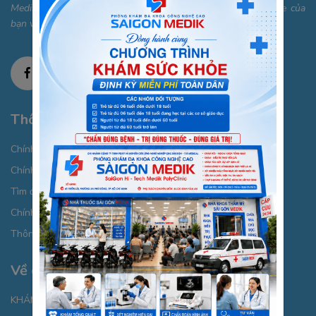
Medik mong muốn trở thành điểm đến tin cậy cho sức khỏe của
bạn và gia đình.
Thông tin cần biết
Chính sách bảo mật thông tin cá nhân
Chính sách thanh toán
Tìm đường đi
Chính sách Cookies
Thông báo xử lý dữ liệu cá nhân
Về chúng tôi
KHÁM BỆNH CHỌN GÓI