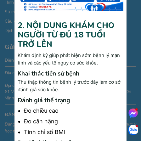
Hình ảnh giới thiệu
Sứ mệnh chăm sóc từ cái “Tâm”
Câu chuyện thương hiệu
2. NỘI DUNG KHÁM CHO
Dịch vụ phòng khám đa khoa
NGƯỜI TỪ ĐỦ 18 TUỔI
TRỞ LÊN
Gửi thông tin liên hệ
Khám định kỳ giúp phát hiện sớm bệnh lý mạn
Điện thoại:
19005175
tính và các yếu tố nguy cơ sức khỏe.
Khai thác tiền sử bệnh
Địa chỉ Email:
phongkham@saigonmedik.com
Thu thập thông tin bệnh lý trước đây làm cơ sở
Địa chỉ:
đánh giá sức khỏe.
61 Vườn Lài, phường An Phú Đông, Quận 12, Thành phố Hồ Chí
Minh, Việt Nam
Đánh giá thể trạng
Đo chiều cao
ĐĂNG KÝ NHẬN THÔNG TIN
Đo cân nặng
Đăng ký để nhận thông tin ưu đãi, sự kiện và cập nhật kiến thức y
học thường thức
Tính chỉ số BMI