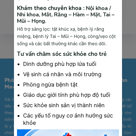
Khám theo chuyên khoa :
Nội khoa /
Xem thêm
Nhi khoa,
Mắt,
Răng – Hàm – Mặt,
Tai –
Mũi – Họng.
Hỗ trợ sàng lọc: tật khúc xạ, bệnh lý răng
miệng, bệnh lý Tai – Mũi – Họng, còng/vẹo cột
sống và các bất thường khác cần theo dõi.
Tư vấn chăm sóc sức khỏe cho trẻ
Dinh dưỡng phù hợp lứa tuổi
Vệ sinh cá nhân và môi trường
Phòng Khám Đa Khoa Công Nghệ Cao Sài Gòn
Phòng ngừa bệnh tật
Medik
Giáo dục giới tính phù hợp độ tuổi
Sài Gòn Medik được trang bị cơ sở vật chất hiện đại, đáp ứng các
Sức khỏe sinh sản vị thành niên
tiêu chuẩn quốc tế với các phòng khám chuyên khoa được thiết kế
theo hướng thân thiện, tiện nghi và tối ưu hóa sự thoải mái cho
Các yếu tố nguy cơ ảnh hưởng sức
bệnh nhân. Bên cạnh đó, chúng tôi sở hữu hệ thống máy móc, thiết
khỏe
bị y tế công nghệ cao, giúp hỗ trợ quá trình chẩn đoán và điều trị
chính xác, nhanh chóng. Phòng khám Đa khoa Cao cấp Sài Gòn