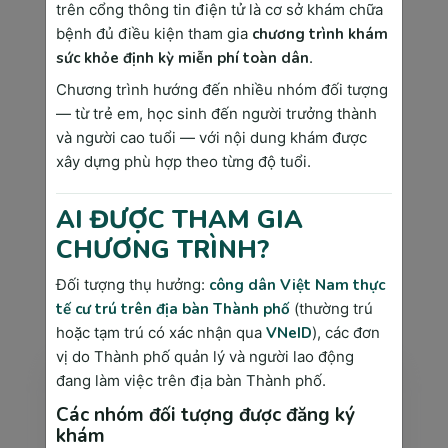
Admin
trên cổng thông tin điện tử là cơ sở khám chữa
bệnh đủ điều kiện tham gia
chương trình khám
“Lương Y Như Từ Mẫu” không chỉ là một
câu nói thể hiện tấm lòng của một người
sức khỏe định kỳ miễn phí toàn dân
.
làm nghề y, đó còn là tôn chỉ mà đội ngũ
Chương trình hướng đến nhiều nhóm đối tượng
y bác sĩ chúng tôi luôn đặt trái tim của
— từ trẻ em, học sinh đến người trưởng thành
mình hướng tới tại Phòng khám Đa Khoa
và người cao tuổi — với nội dung khám được
Sài Gòn Medik.
xây dựng phù hợp theo từng độ tuổi.
AI ĐƯỢC THAM GIA
CHƯƠNG TRÌNH?
TIN TỨC LIÊN QUAN
Đối tượng thụ hưởng:
công dân Việt Nam thực
có thể bạn quan tâm
tế cư trú trên địa bàn Thành phố
(thường trú
hoặc tạm trú có xác nhận qua
VNeID
), các đơn
vị do Thành phố quản lý và người lao động
đang làm việc trên địa bàn Thành phố.
Các nhóm đối tượng được đăng ký
khám