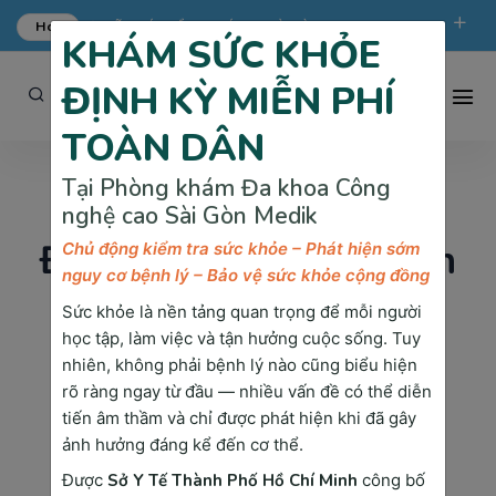
Hot
ƯU ĐÃI KHÁM TỔNG QUÁT TẠI SÀI GÒN MEDIK.
KHÁM SỨC KHỎE
phongkham@saigonmedik.com
19005175
ĐỊNH KỲ MIỄN PHÍ
TOÀN DÂN
Tại Phòng khám Đa khoa Công
Trang chủ
Lý do lựa chọn Sài Gòn Medik
nghệ cao Sài Gòn Medik
Đội ngũ y bác sĩ chuyên môn cao
Đội ngũ y bác sĩ chuyên
Chủ động kiểm tra sức khỏe – Phát hiện sớm
nguy cơ bệnh lý – Bảo vệ sức khỏe cộng đồng
môn cao
Sức khỏe là nền tảng quan trọng để mỗi người
học tập, làm việc và tận hưởng cuộc sống. Tuy
5379-vi.html
nhiên, không phải bệnh lý nào cũng biểu hiện
rõ ràng ngay từ đầu — nhiều vấn đề có thể diễn
tiến âm thầm và chỉ được phát hiện khi đã gây
Phòng Khám Đa Khoa Công Nghệ
ảnh hưởng đáng kể đến cơ thể.
Cao Sài Gòn Medik
Được
Sở Y Tế Thành Phố Hồ Chí Minh
công bố