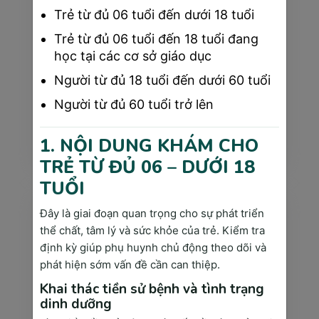
Trẻ từ đủ 06 tuổi đến dưới 18 tuổi
Trẻ từ đủ 06 tuổi đến 18 tuổi đang
học tại các cơ sở giáo dục
Người từ đủ 18 tuổi đến dưới 60 tuổi
Cam kết chất lượng và an toàn
Người từ đủ 60 tuổi trở lên
Sài Gòn Medik cam kết tuân thủ chặt chẽ các quy trình y tế và tiêu chuẩn chất lượng cao nhất. Chúng ...
1. NỘI DUNG KHÁM CHO
Xem thêm
TRẺ TỪ ĐỦ 06 – DƯỚI 18
TUỔI
Đây là giai đoạn quan trọng cho sự phát triển
thể chất, tâm lý và sức khỏe của trẻ. Kiểm tra
định kỳ giúp phụ huynh chủ động theo dõi và
phát hiện sớm vấn đề cần can thiệp.
Khai thác tiền sử bệnh và tình trạng
dinh dưỡng