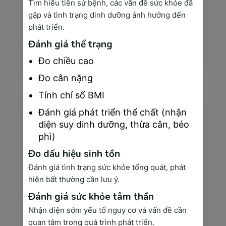
Tìm hiểu tiền sử bệnh, các vấn đề sức khỏe đã
gặp và tình trạng dinh dưỡng ảnh hưởng đến
phát triển.
Chăm sóc bệnh nhân tận tâm
Đánh giá thể trạng
Chúng tôi luôn lắng nghe và thấu hiểu nhu cầu của từng bệnh nhân, từ đó đưa ra các phác đồ điều trị ...
Đo chiều cao
Xem thêm
Đo cân nặng
Tính chỉ số BMI
Đánh giá phát triển thể chất (nhận
diện suy dinh dưỡng, thừa cân, béo
phì)
Đo dấu hiệu sinh tồn
Đánh giá tình trạng sức khỏe tổng quát, phát
hiện bất thường cần lưu ý.
Đánh giá sức khỏe tâm thần
Nhận diện sớm yếu tố nguy cơ và vấn đề cần
Chăm sóc sức khỏe toàn diện
quan tâm trong quá trình phát triển.
hàng loạt các dịch vụ y tế đa dạng, từ khám tổng quát đến các dịch vụ chuyên khoa như nội khoa, ngoạ...