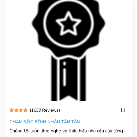
(1639 Reviews)
CHĂM SÓC BỆNH NHÂN TẬN TÂM
Chúng tôi luôn lắng nghe và thấu hiểu nhu cầu của từng bệnh nhân, từ đó đưa ra các phác đồ điều trị cá nhân hóa, phù hợp nhất với tình trạng sức khỏe cụ thể