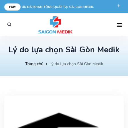
Hot
ƯU ĐÃI KHÁM TỔNG QUÁT TẠI SÀI GÒN MEDIK.
phongkham@saigonmedik.com
19005175
Lý do lựa chọn Sài Gòn Medik
Trang chủ
Lý do lựa chọn Sài Gòn Medik