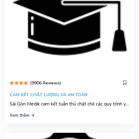
(9906 Reviews)
CAM KẾT CHẤT LƯỢNG VÀ AN TOÀN
Sài Gòn Medik cam kết tuân thủ chặt chẽ các quy trình y tế và tiêu chuẩn chất lượng cao nhất. Chúng tôi luôn đặt sự an toàn và sức khỏe của bệnh nhân lên hàng đầu
Xem thêm