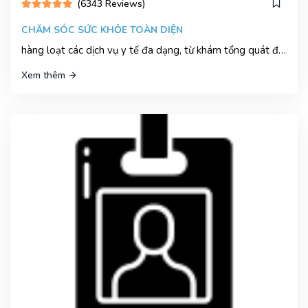
(6343 Reviews)
CHĂM SÓC SỨC KHỎE TOÀN DIỆN
hàng loạt các dịch vụ y tế đa dạng, từ khám tổng quát đến các dịch vụ chuyên khoa như nội khoa, ngoại khoa, sản phụ khoa, nhi khoa, và nhiều chuyên khoa khác
Xem thêm