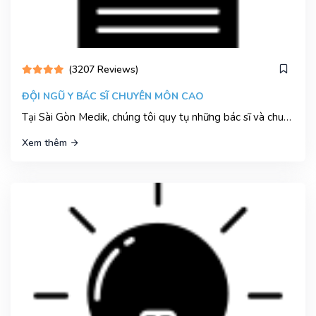
(3207 Reviews)
ĐỘI NGŨ Y BÁC SĨ CHUYÊN MÔN CAO
Tại Sài Gòn Medik, chúng tôi quy tụ những bác sĩ và chuyên gia y tế hàng đầu, được đào tạo bài bản từ các trường đại học danh tiếng trong và ngoài nước.
Xem thêm