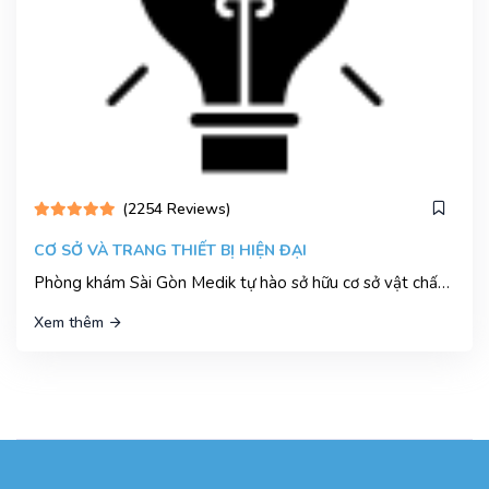
(2254 Reviews)
CƠ SỞ VÀ TRANG THIẾT BỊ HIỆN ĐẠI
Phòng khám Sài Gòn Medik tự hào sở hữu cơ sở vật chất và trang thiết bị y tế tiên tiến, đạt tiêu chuẩn quốc tế.
Xem thêm