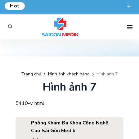
Hot
ƯU ĐÃI KHÁM TỔNG QUÁT TẠI SÀI GÒN MEDIK.
phongkham@saigonmedik.com
19005175
Trang chủ
Hình ảnh khách hàng
Hình ảnh 7
Hình ảnh 7
5410-vi.html
Phòng Khám Đa Khoa Công Nghệ
Cao Sài Gòn Medik