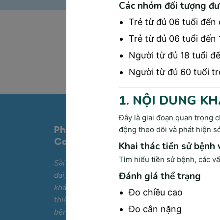
Các nhóm đối tượng đư
Trẻ từ đủ 06 tuổi đến 
Trẻ từ đủ 06 tuổi đến 
Người từ đủ 18 tuổi đế
Người từ đủ 60 tuổi tr
1. NỘI DUNG KH
Đây là giai đoạn quan trọng c
Phòng Khám Đa Khoa Công Nghệ
động theo dõi và phát hiện s
Cao Sài Gòn Medik
Khai thác tiền sử bệnh
Tìm hiểu tiền sử bệnh, các v
Sài Gòn Medik được trang bị cơ sở vật chất h
Đánh giá thể trạng
đại, đáp ứng các tiêu chuẩn quốc tế với các ph
khám chuyên khoa được thiết kế theo hướng t
Đo chiều cao
thiện, tiện nghi và tối ưu hóa sự thoải mái 
Đo cân nặng
bệnh nhân. Bên cạnh đó, chúng tôi sở hữu 