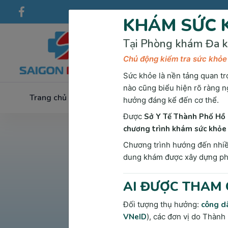
KHÁM SỨC K
Tại Phòng khám Đa k
Chủ động kiểm tra sức khỏe
Sức khỏe là nền tảng quan tr
nào cũng biểu hiện rõ ràng n
Trang chủ
Về chúng tôi
Dịch vụ
Xét Nghiệm &
hưởng đáng kể đến cơ thể.
Được
Sở Y Tế Thành Phố Hồ 
chương trình khám sức khỏe 
Chương trình hướng đến nhiều
dung khám được xây dựng phù
AI ĐƯỢC THAM 
Đối tượng thụ hưởng:
công dâ
VNeID
), các đơn vị do Thành