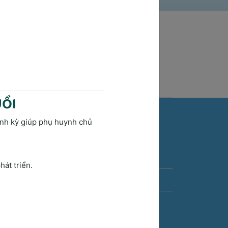
UỔI
định kỳ giúp phụ huynh chủ
ửi thông tin liên hệ
ện thoại:
19005175
át triển.
̣a chỉ Email:
phongkham@saigonmedik.com
a chỉ:
 Vườn Lài, phường An Phú Đông, Quận 12,
ành phố Hồ Chí Minh, Việt Nam