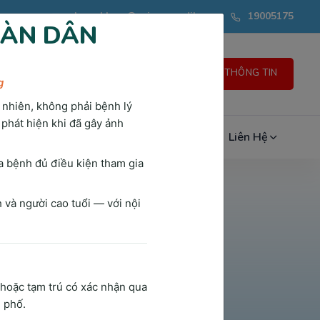
phongkham@saigonmedik.com
19005175
OÀN DÂN
GỬI THÔNG TIN
g
 nhiên, không phải bệnh lý
 phát hiện khi đã gây ảnh
n Thức Sức Khỏe
Đánh Giá & Chia Sẻ
Liên Hệ
a bệnh đủ điều kiện tham gia
và người cao tuổi — với nội
 hoặc tạm trú có xác nhận qua
h phố.