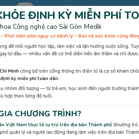
Hot
ƯU ĐÃI KHÁM TỔNG QUÁT TẠI SÀI GÒN MEDIK.
HỎE ĐỊNH KỲ MIỄN PHÍ T
hoa Công nghệ cao Sài Gòn Medik
 – Phát hiện sớm nguy cơ bệnh lý – Bảo vệ sức khỏe cộng đồn
ọng để mỗi người học tập, làm việc và tận hưởng cuộc sống. Tuy
gay từ đầu — nhiều vấn đề có thể diễn tiến âm thầm và chỉ được
 Chuẩn Đoán
Tầm Soát & Phòng Bệnh
Bảng giá
Kiế
Chí Minh
công bố trên cổng thông tin điện tử là cơ sở khám chữ
định kỳ miễn phí toàn dân
.
 nhóm đối tượng — từ trẻ em, học sinh đến người trưởng thành 
 hợp theo từng độ tuổi.
Trang chủ
Ung thư da
GIA CHƯƠNG TRÌNH?
n Việt Nam thực tế cư trú trên địa bàn Thành phố
(thường trú
 phố quản lý và người lao động đang làm việc trên địa bàn Thàn