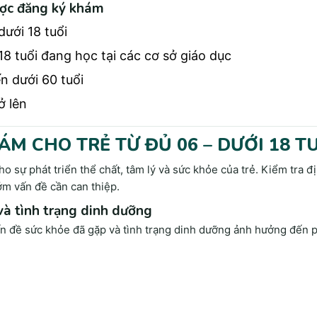
ợc đăng ký khám
dưới 18 tuổi
18 tuổi đang học tại các cơ sở giáo dục
n dưới 60 tuổi
ở lên
ÁM CHO TRẺ TỪ ĐỦ 06 – DƯỚI 18 T
ho sự phát triển thể chất, tâm lý và sức khỏe của trẻ. Kiểm tra 
Thông tin cần
Về chúng tôi
G
ớm vấn đề cần can thiệp.
biết
 và tình trạng dinh dưỡng
KHÁM BỆNH CHỌN
Đi
ấn đề sức khỏe đã gặp và tình trạng dinh dưỡng ảnh hưởng đến ph
iện
Chính sách bảo mật
GÓI
Đi
òng
thông tin cá nhân
Hình ảnh giới thiệu
hân
Chính sách thanh toán
Đị
Sứ mệnh chăm sóc từ
cho
61
Tìm đường đi
cái “Tâm”
hệ
Th