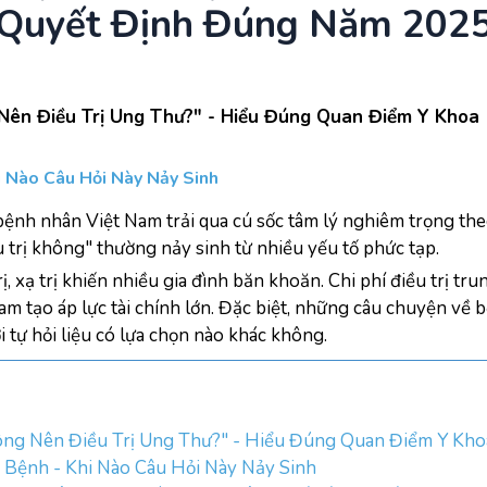
Quyết Định Đúng Năm 202
Nên Điều Trị Ung Thư?" - Hiểu Đúng Quan Điểm Y Khoa
i Nào Câu Hỏi Này Nảy Sinh
ệnh nhân Việt Nam trải qua cú sốc tâm lý nghiêm trọng the
 trị không" thường nảy sinh từ nhiều yếu tố phức tạp.
ị, xạ trị khiến nhiều gia đình băn khoăn. Chi phí điều trị t
 Nam tạo áp lực tài chính lớn. Đặc biệt, những câu chuyện về
i tự hỏi liệu có lựa chọn nào khác không.
ông Nên Điều Trị Ung Thư?" - Hiểu Đúng Quan Điểm Y Kh
 Bệnh - Khi Nào Câu Hỏi Này Nảy Sinh