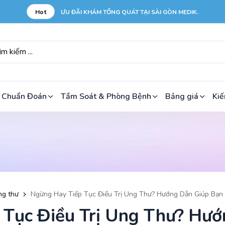
Hot
ƯU ĐÃI KHÁM TỔNG QUÁT TẠI SÀI GÒN MEDIK.
 Chuẩn Đoán
Tầm Soát & Phòng Bệnh
Bảng giá
Kiế
ng thư
Ngừng Hay Tiếp Tục Điều Trị Ung Thư? Hướng Dẫn Giúp Bạ
 Tục Điều Trị Ung Thư? Hướ