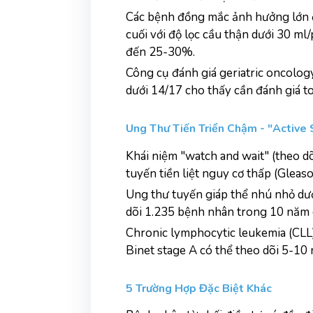
Các bệnh đồng mắc ảnh hưởng lớn đế
cuối với độ lọc cầu thận dưới 30 ml
đến 25-30%.
Công cụ đánh giá geriatric oncology
dưới 14/17 cho thấy cần đánh giá toà
Ung Thư Tiến Triển Chậm - "Active S
Khái niệm "watch and wait" (theo dõ
tuyến tiền liệt nguy cơ thấp (Gleaso
Ung thư tuyến giáp thể nhú nhỏ dướ
dõi 1.235 bệnh nhân trong 10 năm c
Chronic lymphocytic leukemia (CLL)
Binet stage A có thể theo dõi 5-1
5 Trường Hợp Đặc Biệt Khác