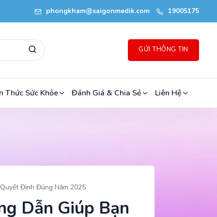
phongkham@saigonmedik.com
19005175
GỬI THÔNG TIN
n Thức Sức Khỏe
Đánh Giá & Chia Sẻ
Liên Hệ
n Quyết Định Đúng Năm 2025
ng Dẫn Giúp Bạn