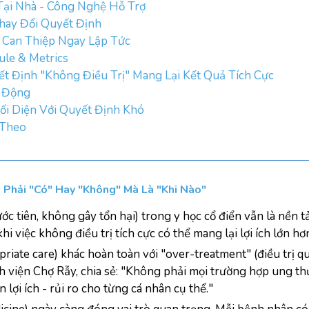
Tại Nhà - Công Nghệ Hỗ Trợ
Thay Đổi Quyết Định
 Can Thiệp Ngay Lập Tức
ule & Metrics
yết Định "Không Điều Trị" Mang Lại Kết Quả Tích Cực
 Động
ối Diện Với Quyết Định Khó
 Theo
 Phải "Có" Hay "Không" Mà Là "Khi Nào"
c tiên, không gây tổn hại) trong y học cổ điển vẫn là nền tả
khi việc không điều trị tích cực có thể mang lại lợi ích lớn 
priate care) khác hoàn toàn với "over-treatment" (điều trị 
iện Chợ Rẫy, chia sẻ: "Không phải mọi trường hợp ung thư đ
 lợi ích - rủi ro cho từng cá nhân cụ thể."