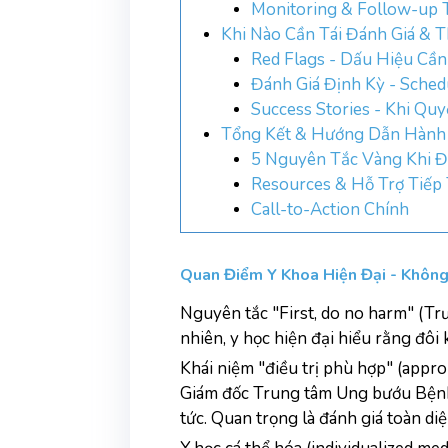
Monitoring & Follow-up 
Khi Nào Cần Tái Đánh Giá & 
Red Flags - Dấu Hiệu Cần
Đánh Giá Định Kỳ - Sched
Success Stories - Khi Qu
Tổng Kết & Hướng Dẫn Hành
5 Nguyên Tắc Vàng Khi Đ
Resources & Hỗ Trợ Tiếp
Call-to-Action Chính
Quan Điểm Y Khoa Hiện Đại - Không
Nguyên tắc "First, do no harm" (Trướ
nhiên, y học hiện đại hiểu rằng đôi 
Khái niệm "điều trị phù hợp" (appro
Giám đốc Trung tâm Ung bướu Bệnh v
tức. Quan trọng là đánh giá toàn diện