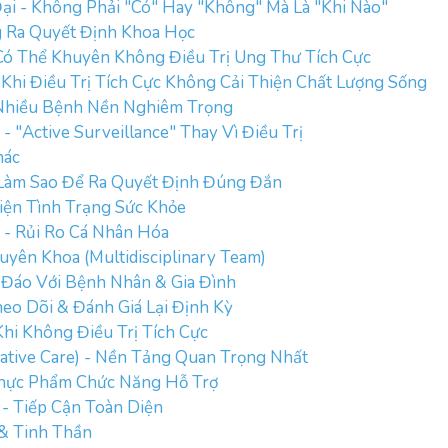
ại - Không Phải "Có" Hay "Không" Mà Là "Khi Nào"
g Ra Quyết Định Khoa Học
Có Thể Khuyên Không Điều Trị Ung Thư Tích Cực
 Khi Điều Trị Tích Cực Không Cải Thiện Chất Lượng Sống
 Nhiều Bệnh Nền Nghiêm Trọng
 "Active Surveillance" Thay Vì Điều Trị
hác
 Làm Sao Để Ra Quyết Định Đúng Đắn
iện Tình Trạng Sức Khỏe
h - Rủi Ro Cá Nhân Hóa
yên Khoa (Multidisciplinary Team)
 Đáo Với Bệnh Nhân & Gia Đình
eo Dõi & Đánh Giá Lại Định Kỳ
Khi Không Điều Trị Tích Cực
ative Care) - Nền Tảng Quan Trọng Nhất
Thực Phẩm Chức Năng Hỗ Trợ
- Tiếp Cận Toàn Diện
 & Tinh Thần