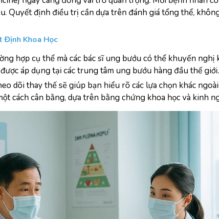
icine) ngày càng đóng vai trò quan trọng. Mỗi bệnh nhân có đ
Quyết định điều trị cần dựa trên đánh giá tổng thể, không
t Định Khoa Học
ờng hợp cụ thể mà các bác sĩ ung bướu có thể khuyến nghị kh
 được áp dụng tại các trung tâm ung bướu hàng đầu thế giới.
heo dõi thay thế sẽ giúp bạn hiểu rõ các lựa chọn khác ngoài đ
một cách cân bằng, dựa trên bằng chứng khoa học và kinh ng