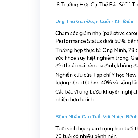
8 Trường Hợp Cụ Thể Bác Sĩ Có T
Ung Thư Giai Đoạn Cuối - Khi Điều 
Chăm sóc giảm nhẹ (palliative care) đ
Performance Status dưới 50%, bệnh 
Trường hợp thực tế: Ông Minh, 78 tuổ
sức khỏe suy kiệt nghiêm trọng. Gi
đời thoải mái bên gia đình, không đ
Nghiên cứu của Tạp chí Y học New 
lượng sống tốt hơn 40% và sống lâu 
Các bác sĩ ung bướu khuyến nghị chu
nhiều hơn lợi ích.
Bệnh Nhân Cao Tuổi Với Nhiều Bện
Tuổi sinh học quan trọng hơn tuổi t
70 tuổi có nhiều bệnh nền.