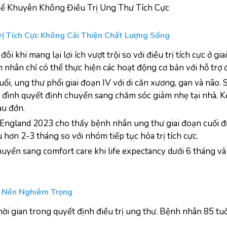
hể Khuyên Không Điều Trị Ung Thư Tích Cực
Trị Tích Cực Không Cải Thiện Chất Lượng Sống
ôi khi mang lại lợi ích vượt trội so với điều trị tích cực ở gia
nhân chỉ có thể thực hiện các hoạt động cơ bản với hỗ trợ 
i, ung thư phổi giai đoạn IV với di căn xương, gan và não. Sa
a đình quyết định chuyển sang chăm sóc giảm nhẹ tại nhà. Kế
au đớn.
England 2023 cho thấy bệnh nhân ung thư giai đoạn cuối đ
hơn 2-3 tháng so với nhóm tiếp tục hóa trị tích cực.
yển sang comfort care khi life expectancy dưới 6 tháng và đi
h Nền Nghiêm Trọng
hời gian trong quyết định điều trị ung thư. Bệnh nhân 85 tuổ