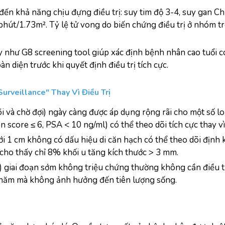
n khả năng chịu đựng điều trị: suy tim độ 3-4, suy gan Chi
/phút/1.73m². Tỷ lệ tử vong do biến chứng điều trị ở nhóm t
 như G8 screening tool giúp xác định bệnh nhân cao tuổi có 
n diện trước khi quyết định điều trị tích cực.
urveillance" Thay Vì Điều Trị
i và chờ đợi) ngày càng được áp dụng rộng rãi cho một số loạ
n score ≤ 6, PSA < 10 ng/ml) có thể theo dõi tích cực thay v
i 1 cm không có dấu hiệu di căn hạch có thể theo dõi định 
ho thấy chỉ 8% khối u tăng kích thước > 3 mm.
 giai đoạn sớm không triệu chứng thường không cần điều trị 
0 năm mà không ảnh hưởng đến tiên lượng sống.