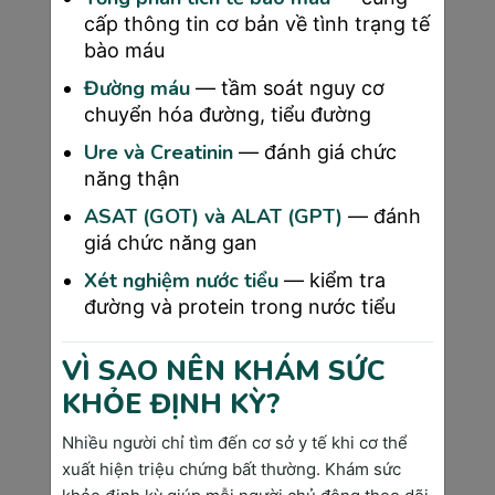
gan B và C cũng là những yếu tố nguy cơ đã 
cấp thông tin cơ bản về tình trạng tế
được chứng minh khoa học.
bào máu
Đường máu
— tầm soát nguy cơ
Yếu Tố Di Truyền Và Tuổi Tác
chuyển hóa đường, tiểu đường
Ure và Creatinin
Đột biến gen di truyền chiếm khoảng 5-10% 
— đánh giá chức
năng thận
các trường hợp ung thư. Những gen bị đột 
biến phổ biến nhất bao gồm BRCA1 và 
ASAT (GOT) và ALAT (GPT)
— đánh
BRCA2 (liên quan ung thư vú và buồng 
giá chức năng gan
trứng), p53 (liên quan nhiều loại ung thư), và 
Xét nghiệm nước tiểu
— kiểm tra
MLH1, MSH2 (liên quan ung thư đại trực 
đường và protein trong nước tiểu
tràng).
Lịch sử gia đình có ung thư làm tăng nguy cơ 
VÌ SAO NÊN KHÁM SỨC
mắc bệnh từ 2-5 lần tùy theo mức độ họ hàng 
KHỎE ĐỊNH KỲ?
và số lượng thành viên bị ảnh hưởng. Tuy 
nhiên, điều này không có nghĩa là con cháu 
Nhiều người chỉ tìm đến cơ sở y tế khi cơ thể
chắc chắn sẽ mắc bệnh mà chỉ có nguy cơ cao 
xuất hiện triệu chứng bất thường. Khám sức
hơn.