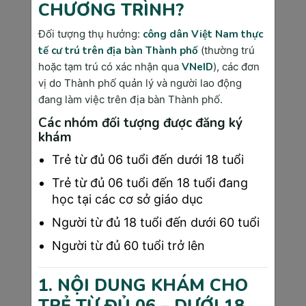
ung thư đại trực tràng (11.5%), ung thư cổ tử 
CHƯƠNG TRÌNH?
cung (8.9%), ung thư tuyến tiền liệt (7.2%), 
ung thư máu (5.4%), ung thư thực quản 
Đối tượng thụ hưởng:
công dân Việt Nam thực
(4.3%) và ung thư buồng trứng (3.8%).
tế cư trú trên địa bàn Thành phố
(thường trú
hoặc tạm trú có xác nhận qua
VNeID
), các đơn
Tỷ lệ mắc bệnh có sự khác biệt rõ rệt theo 
vị do Thành phố quản lý và người lao động
giới tính và độ tuổi. Nam giới có xu hướng mắc 
đang làm việc trên địa bàn Thành phố.
ung thư phổi và gan cao hơn, trong khi phụ nữ 
Các nhóm đối tượng được đăng ký
thường gặp ung thư vú và cổ tử cung. Độ tuổi 
khám
trung bình mắc ung thư tại Việt Nam đang có 
xu hướng giảm, với nhiều trường hợp được 
Trẻ từ đủ 06 tuổi đến dưới 18 tuổi
phát hiện ở độ tuổi 40-50.
Trẻ từ đủ 06 tuổi đến 18 tuổi đang
học tại các cơ sở giáo dục
Người từ đủ 18 tuổi đến dưới 60 tuổi
Người từ đủ 60 tuổi trở lên
1. NỘI DUNG KHÁM CHO