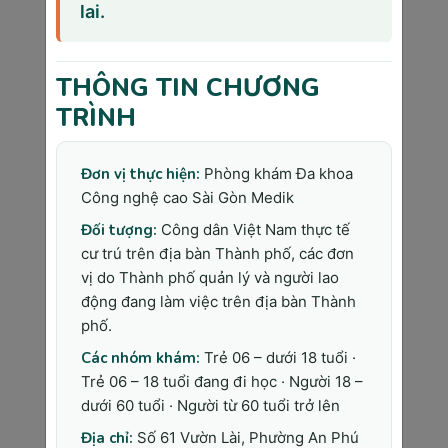
phẩm chế biến sẵn làm tăng nguy cơ ung thư 
lai.
đại trực tràng lên 18-25%.
Thiếu vận động và béo phì là những yếu tố 
nguy cơ đang gia tăng nhanh chóng tại Việt 
THÔNG TIN CHƯƠNG
Nam. Chỉ số BMI trên 30 kg/m² làm tăng nguy 
TRÌNH
cơ ung thư vú sau mãn kinh lên 20-30%, ung 
thư thận lên 25-30%, và ung thư tử cung lên 
Đơn vị thực hiện:
Phòng khám Đa khoa
50-60%.
Công nghệ cao Sài Gòn Medik
Stress kéo dài và thiếu ngủ ảnh hưởng đến hệ 
Đối tượng:
Công dân Việt Nam thực tế
thống miễn dịch, khiến cơ thể khó phát hiện 
cư trú trên địa bàn Thành phố, các đơn
và tiêu diệt tế bào ung thư. Nghiên cứu tại 
vị do Thành phố quản lý và người lao
Bệnh viện K (2023) cho thấy những người 
động đang làm việc trên địa bàn Thành
thường xuyên làm việc ca đêm có nguy cơ ung 
phố.
thư vú cao hơn 36% so với nhóm làm việc ca 
Các nhóm khám:
Trẻ 06 – dưới 18 tuổi ·
ngày.
Trẻ 06 – 18 tuổi đang đi học · Người 18 –
Tiếp xúc nghề nghiệp với amiăng, benzene, 
dưới 60 tuổi · Người từ 60 tuổi trở lên
formaldehyde và các hóa chất công nghiệp 
Địa chỉ:
Số 61 Vườn Lài, Phường An Phú
khác cũng là yếu tố nguy cơ quan trọng. Công 