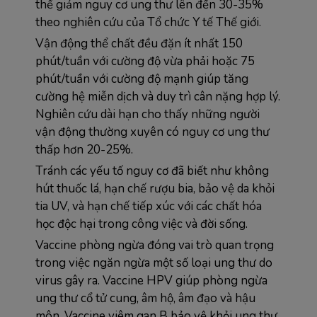
thể giảm nguy cơ ung thư lên đến 30-35% 
theo nghiên cứu của Tổ chức Y tế Thế giới.
Vận động thể chất đều đặn ít nhất 150 
phút/tuần với cường độ vừa phải hoặc 75 
phút/tuần với cường độ mạnh giúp tăng 
cường hệ miễn dịch và duy trì cân nặng hợp lý. 
Nghiên cứu dài hạn cho thấy những người 
vận động thường xuyên có nguy cơ ung thư 
thấp hơn 20-25%.
Tránh các yếu tố nguy cơ đã biết như không 
hút thuốc lá, hạn chế rượu bia, bảo vệ da khỏi 
tia UV, và hạn chế tiếp xúc với các chất hóa 
học độc hại trong công việc và đời sống.
Vaccine phòng ngừa đóng vai trò quan trọng 
trong việc ngăn ngừa một số loại ung thư do 
virus gây ra. Vaccine HPV giúp phòng ngừa 
ung thư cổ tử cung, âm hộ, âm đạo và hậu 
môn. Vaccine viêm gan B bảo vệ khỏi ung thư 