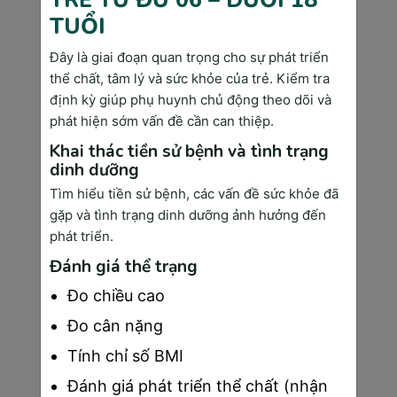
TRẺ TỪ ĐỦ 06 – DƯỚI 18
TUỔI
Đây là giai đoạn quan trọng cho sự phát triển
thể chất, tâm lý và sức khỏe của trẻ. Kiểm tra
định kỳ giúp phụ huynh chủ động theo dõi và
Bản đồ ung thư Việt Nam cho thấy sự phân 
phát hiện sớm vấn đề cần can thiệp.
bố không đều theo vùng miền. Miền Bắc có tỷ 
lệ ung thư gan cao hơn do tình trạng nhiễm 
Khai thác tiền sử bệnh và tình trạng
dinh dưỡng
virus viêm gan B phổ biến. Miền Trung ghi 
nhận nhiều trường hợp ung thư phổi liên 
Tìm hiểu tiền sử bệnh, các vấn đề sức khỏe đã
quan đến ô nhiễm môi trường. Miền Nam có tỷ 
gặp và tình trạng dinh dưỡng ảnh hưởng đến
phát triển.
lệ ung thư đại trực tràng gia tăng do thay đổi 
lối sống và chế độ ăn uống.
Đánh giá thể trạng
Đo chiều cao
Phân Loại Theo Nguồn Gốc Tế Bào
Đo cân nặng
Carcinoma (ung thư biểu mô) chiếm khoảng 
Tính chỉ số BMI
85% các trường hợp ung thư, xuất phát từ tế 
Đánh giá phát triển thể chất (nhận
bào biểu mô lót các cơ quan như phổi, gan, vú, 