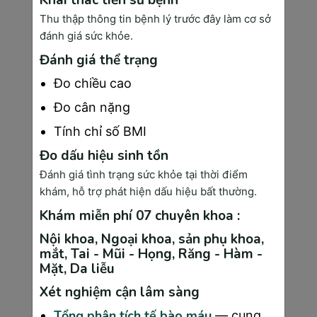
việc hút thuốc lá thụ động cũng làm tăng 
nguy cơ ung thư lên 25-30% so với người 
Thu thập thông tin bệnh lý trước đây làm cơ sở
không tiếp xúc.
đánh giá sức khỏe.
Rượu bia là yếu tố nguy cơ quan trọng khác, 
Đánh giá thể trạng
đặc biệt với ung thư gan, thực quản và vú. 
Đo chiều cao
Nghiên cứu của Trường Đại học Y Hà Nội 
Đo cân nặng
(2024) cho thấy việc uống rượu bia thường 
xuyên làm tăng nguy cơ ung thư gan lên 3.2 
Tính chỉ số BMI
lần ở nam giới và 2.1 lần ở nữ giới.
Đo dấu hiệu sinh tồn
Chất ô nhiễm môi trường bao gồm bụi mịn 
Đánh giá tình trạng sức khỏe tại thời điểm
PM2.5, khí thải công nghiệp và hóa chất độc 
khám, hỗ trợ phát hiện dấu hiệu bất thường.
hại đang trở thành mối đe dọa nghiêm trọng. 
Khám miễn phí 07 chuyên khoa :
Tại các thành phố lớn như Hà Nội và TP.HCM, 
Nội khoa, Ngoại khoa, sản phụ khoa,
nồng độ PM2.5 thường vượt ngưỡng an toàn 
mắt, Tai - Mũi - Họng, Răng - Hàm -
của WHO từ 2-3 lần.
Mặt, Da liễu
Tia UV từ ánh nắng mặt trời, phóng xạ từ thiết 
Xét nghiệm cận lâm sàng
bị y tế hoặc công nghiệp, và một số loại virus 
như HPV (human papillomavirus), virus viêm 
Tổng phân tích tế bào máu
— cung