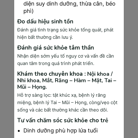
diện suy dinh dưỡng, thừa cân, béo
dạ dày. Đây là loại ung thư phổ biến nhất và 
phì)
có nhiều phân type khác nhau.
Đo dấu hiệu sinh tồn
Sarcoma (ung thư mô liên kết) phát triển từ 
xương, sụn, cơ, mô mỡ hoặc mạch máu. Mặc 
Đánh giá tình trạng sức khỏe tổng quát, phát
dù ít gặp hơn (chiếm 1-2% các trường hợp) 
hiện bất thường cần lưu ý.
nhưng thường có tính chất hung dữ và khó 
Đánh giá sức khỏe tâm thần
điều trị hơn.
Nhận diện sớm yếu tố nguy cơ và vấn đề cần
Lymphoma (ung thư hệ lympho) xuất phát từ 
quan tâm trong quá trình phát triển.
hệ thống bạch huyết của cơ thể, bao gồm 
Khám theo chuyên khoa :
Nội khoa /
bệnh Hodgkin và non-Hodgkin lymphoma. 
Nhi khoa,
Mắt,
Răng – Hàm – Mặt,
Tai –
Loại ung thư này thường có phản ứng tốt với 
Mũi – Họng.
hóa trị và xạ trị.
Hỗ trợ sàng lọc: tật khúc xạ, bệnh lý răng
Leukemia (bạch cầu) là ung thư máu xuất phát 
miệng, bệnh lý Tai – Mũi – Họng, còng/vẹo cột
từ tủy xương, khiến cơ thể sản xuất quá nhiều 
sống và các bất thường khác cần theo dõi.
bạch cầu bất thường. Việc phân loại này rất 
Tư vấn chăm sóc sức khỏe cho trẻ
quan trọng vì mỗi loại có phương pháp điều trị 
Dinh dưỡng phù hợp lứa tuổi
và tiên lượng khác nhau.