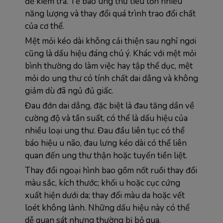
để kiểm tra. Tế bào ung thư tiêu tốn nhiều 
năng lượng và thay đổi quá trình trao đổi chất 
của cơ thể.
Mệt mỏi kéo dài không cải thiện sau nghỉ ngơi 
cũng là dấu hiệu đáng chú ý. Khác với mệt mỏi 
bình thường do làm việc hay tập thể dục, mệt 
mỏi do ung thư có tính chất dai dẳng và không 
giảm dù đã ngủ đủ giấc.
Đau đớn dai dẳng, đặc biệt là đau tăng dần về 
cường độ và tần suất, có thể là dấu hiệu của 
nhiều loại ung thư. Đau đầu liên tục có thể 
báo hiệu u não, đau lưng kéo dài có thể liên 
quan đến ung thư thận hoặc tuyến tiền liệt.
Thay đổi ngoại hình bao gồm nốt ruồi thay đổi 
màu sắc, kích thước; khối u hoặc cục cứng 
xuất hiện dưới da; thay đổi màu da hoặc vết 
loét không lành. Những dấu hiệu này có thể 
dễ quan sát nhưng thường bị bỏ qua.