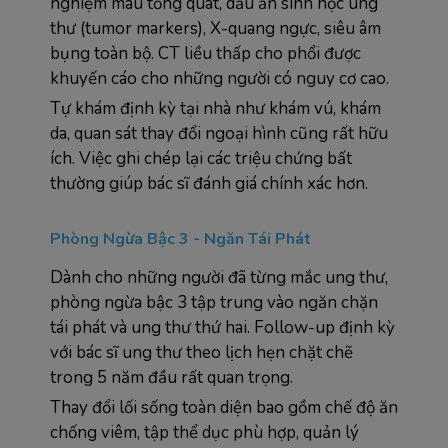
nghiệm máu tổng quát, dấu ấn sinh học ung 
thư (tumor markers), X-quang ngực, siêu âm 
bụng toàn bộ. CT liều thấp cho phổi được 
khuyến cáo cho những người có nguy cơ cao.
Tự khám định kỳ tại nhà như khám vú, khám 
da, quan sát thay đổi ngoại hình cũng rất hữu 
ích. Việc ghi chép lại các triệu chứng bất 
thường giúp bác sĩ đánh giá chính xác hơn.
Phòng Ngừa Bậc 3 - Ngăn Tái Phát
Dành cho những người đã từng mắc ung thư, 
phòng ngừa bậc 3 tập trung vào ngăn chặn 
tái phát và ung thư thứ hai. Follow-up định kỳ 
với bác sĩ ung thư theo lịch hẹn chặt chẽ 
trong 5 năm đầu rất quan trọng.
Thay đổi lối sống toàn diện bao gồm chế độ ăn 
chống viêm, tập thể dục phù hợp, quản lý 