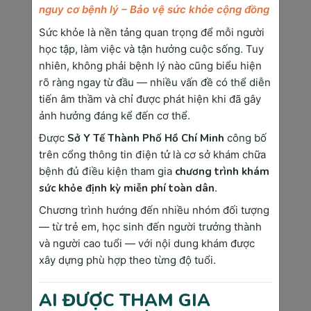
thể kéo dài từ vài năm đến nhiều thập kỷ tùy 
nguy cơ bệnh lý – Bảo vệ sức khỏe cộng đồng
theo loại ung thư và yếu tố cá nhân.
Sức khỏe là nền tảng quan trọng để mỗi người
Việc hiểu rõ quá trình này giải thích tại sao 
học tập, làm việc và tận hưởng cuộc sống. Tuy
phát hiện sớm lại quan trọng. Khi can thiệp ở 
nhiên, không phải bệnh lý nào cũng biểu hiện
giai đoạn đầu, cơ hội điều trị thành công tăng 
rõ ràng ngay từ đầu — nhiều vấn đề có thể diễn
lên đáng kể, đồng thời chi phí và tác động đến 
tiến âm thầm và chỉ được phát hiện khi đã gây
chất lượng cuộc sống cũng giảm thiểu.
ảnh hưởng đáng kể đến cơ thể.
Được
Sở Y Tế Thành Phố Hồ Chí Minh
công bố
Phân Loại Ung Thư - Hiểu Đúng Để Không 
trên cổng thông tin điện tử là cơ sở khám chữa
bệnh đủ điều kiện tham gia
chương trình khám
Hoang Mang
sức khỏe định kỳ miễn phí toàn dân
.
Chương trình hướng đến nhiều nhóm đối tượng
Phân Loại Theo Vị Trí Giải Phẫu
— từ trẻ em, học sinh đến người trưởng thành
Năm 2025, 10 loại ung thư phổ biến nhất tại 
và người cao tuổi — với nội dung khám được
Việt Nam theo thứ tự tỷ lệ mắc bệnh bao gồm 
xây dựng phù hợp theo từng độ tuổi.
ung thư phổi (22.1%), ung thư gan (19.3%), 
ung thư vú (14.7%), ung thư dạ dày (12.8%), 
AI ĐƯỢC THAM GIA