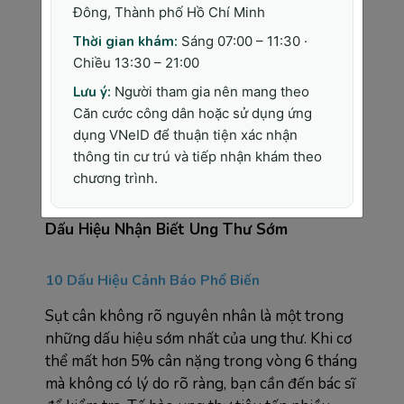
Đông, Thành phố Hồ Chí Minh
nhân xây dựng, hóa chất và khai thác mỏ có tỷ 
lệ mắc một số loại ung thư cao hơn dân số 
Thời gian khám:
Sáng 07:00 – 11:30 ·
chung.
Chiều 13:30 – 21:00
Để giảm nguy cơ ung thư, bạn nên duy trì chế 
Lưu ý:
Người tham gia nên mang theo
độ ăn giàu rau xanh và trái cây, vận động ít 
Căn cước công dân hoặc sử dụng ứng
nhất 150 phút/tuần, không hút thuốc, hạn 
dụng VNeID để thuận tiện xác nhận
chế rượu bia, duy trì cân nặng hợp lý và thực 
thông tin cư trú và tiếp nhận khám theo
hiện tầm soát định kỳ theo độ tuổi.
chương trình.
Dấu Hiệu Nhận Biết Ung Thư Sớm
10 Dấu Hiệu Cảnh Báo Phổ Biến
Sụt cân không rõ nguyên nhân là một trong 
những dấu hiệu sớm nhất của ung thư. Khi cơ 
thể mất hơn 5% cân nặng trong vòng 6 tháng 
mà không có lý do rõ ràng, bạn cần đến bác sĩ 