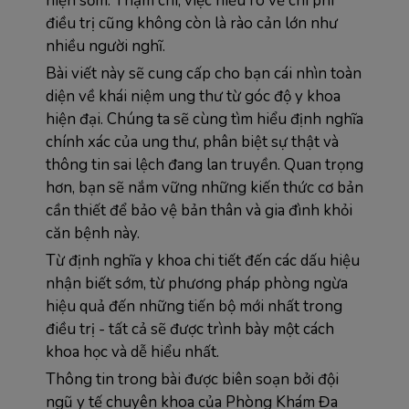
hiện sớm. Thậm chí, việc hiểu rõ về chi phí 
điều trị cũng không còn là rào cản lớn như 
nhiều người nghĩ.
Bài viết này sẽ cung cấp cho bạn cái nhìn toàn 
diện về khái niệm ung thư từ góc độ y khoa 
hiện đại. Chúng ta sẽ cùng tìm hiểu định nghĩa 
chính xác của ung thư, phân biệt sự thật và 
thông tin sai lệch đang lan truyền. Quan trọng 
hơn, bạn sẽ nắm vững những kiến thức cơ bản 
cần thiết để bảo vệ bản thân và gia đình khỏi 
căn bệnh này.
Từ định nghĩa y khoa chi tiết đến các dấu hiệu 
nhận biết sớm, từ phương pháp phòng ngừa 
hiệu quả đến những tiến bộ mới nhất trong 
điều trị - tất cả sẽ được trình bày một cách 
khoa học và dễ hiểu nhất.
Thông tin trong bài được biên soạn bởi đội 
ngũ y tế chuyên khoa của Phòng Khám Đa 