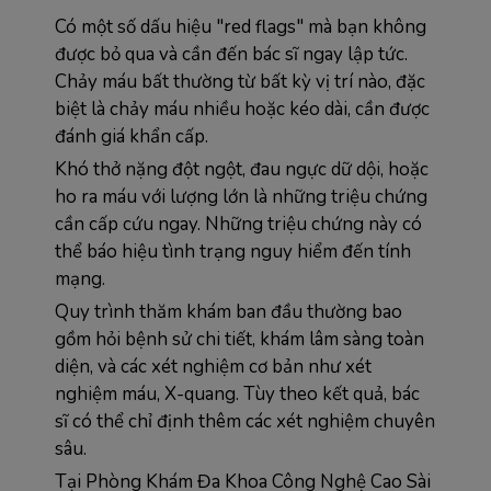
Có một số dấu hiệu "red flags" mà bạn không 
được bỏ qua và cần đến bác sĩ ngay lập tức. 
Chảy máu bất thường từ bất kỳ vị trí nào, đặc 
biệt là chảy máu nhiều hoặc kéo dài, cần được 
đánh giá khẩn cấp.
Khó thở nặng đột ngột, đau ngực dữ dội, hoặc 
ho ra máu với lượng lớn là những triệu chứng 
cần cấp cứu ngay. Những triệu chứng này có 
thể báo hiệu tình trạng nguy hiểm đến tính 
mạng.
Quy trình thăm khám ban đầu thường bao 
gồm hỏi bệnh sử chi tiết, khám lâm sàng toàn 
diện, và các xét nghiệm cơ bản như xét 
nghiệm máu, X-quang. Tùy theo kết quả, bác 
sĩ có thể chỉ định thêm các xét nghiệm chuyên 
sâu.
Tại Phòng Khám Đa Khoa Công Nghệ Cao Sài 