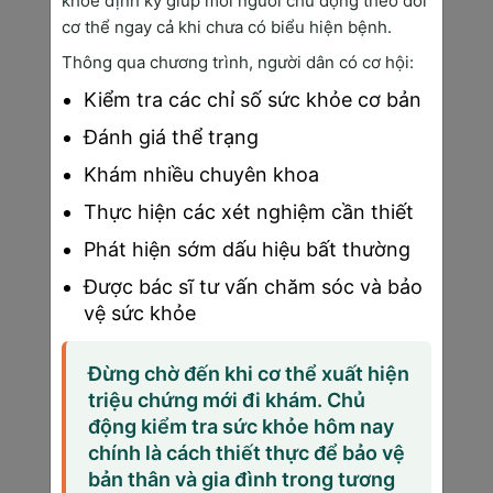
khỏe định kỳ giúp mỗi người chủ động theo dõi
Tuổi tác là yếu tố nguy cơ không thể thay đổi. 
cơ thể ngay cả khi chưa có biểu hiện bệnh.
Khoảng 77% các trường hợp ung thư được 
Thông qua chương trình, người dân có cơ hội:
chẩn đoán ở người trên 55 tuổi. Điều này do 
Kiểm tra các chỉ số sức khỏe cơ bản
hệ thống miễn dịch suy giảm và thời gian tích 
lũy tác động của các yếu tố nguy cơ khác.
Đánh giá thể trạng
Sự khác biệt về giới tính cũng ảnh hưởng đến 
Khám nhiều chuyên khoa
nguy cơ ung thư. Nam giới có tỷ lệ mắc ung 
Thực hiện các xét nghiệm cần thiết
thư cao hơn nữ giới (1.4:1) và tử vong nhiều 
Phát hiện sớm dấu hiệu bất thường
hơn (1.7:1), chủ yếu do lối sống và nghề 
nghiệp có nhiều yếu tố nguy cơ hơn.
Được bác sĩ tư vấn chăm sóc và bảo
vệ sức khỏe
Lối Sống Và Thói Quen
Đừng chờ đến khi cơ thể xuất hiện
Chế độ ăn uống không lành mạnh đóng vai 
triệu chứng mới đi khám. Chủ
trò quan trọng trong việc phát triển ung thư. 
động kiểm tra sức khỏe hôm nay
Theo nghiên cứu của Viện Dinh dưỡng Quốc 
chính là cách thiết thực để bảo vệ
gia (2024), việc tiêu thụ nhiều thịt đỏ và thực 
bản thân và gia đình trong tương