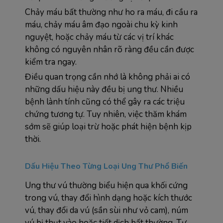
Chảy máu bất thường như ho ra máu, đi cầu ra 
máu, chảy máu âm đạo ngoài chu kỳ kinh 
nguyệt, hoặc chảy máu từ các vị trí khác 
không có nguyên nhân rõ ràng đều cần được 
kiểm tra ngay.
Điều quan trọng cần nhớ là không phải ai có 
những dấu hiệu này đều bị ung thư. Nhiều 
bệnh lành tính cũng có thể gây ra các triệu 
chứng tương tự. Tuy nhiên, việc thăm khám 
sớm sẽ giúp loại trừ hoặc phát hiện bệnh kịp 
thời.
Dấu Hiệu Theo Từng Loại Ung Thư Phổ Biến
Ung thư vú thường biểu hiện qua khối cứng 
trong vú, thay đổi hình dạng hoặc kích thước 
vú, thay đổi da vú (sần sùi như vỏ cam), núm 
vú bị thụt vào hoặc tiết dịch bất thường. Tự 