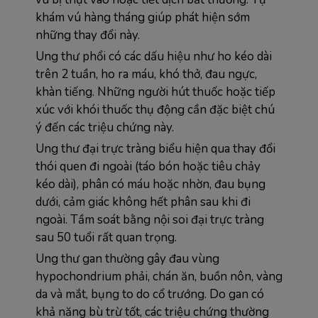
khám vú hàng tháng giúp phát hiện sớm 
những thay đổi này.
Ung thư phổi có các dấu hiệu như ho kéo dài 
trên 2 tuần, ho ra máu, khó thở, đau ngực, 
khàn tiếng. Những người hút thuốc hoặc tiếp 
xúc với khói thuốc thụ động cần đặc biệt chú 
ý đến các triệu chứng này.
Ung thư đại trực tràng biểu hiện qua thay đổi 
thói quen đi ngoài (táo bón hoặc tiêu chảy 
kéo dài), phân có máu hoặc nhờn, đau bụng 
dưới, cảm giác không hết phân sau khi đi 
ngoài. Tầm soát bằng nội soi đại trực tràng 
sau 50 tuổi rất quan trọng.
Ung thư gan thường gây đau vùng 
hypochondrium phải, chán ăn, buồn nôn, vàng 
da và mắt, bụng to do cổ trướng. Do gan có 
khả năng bù trừ tốt, các triệu chứng thường 