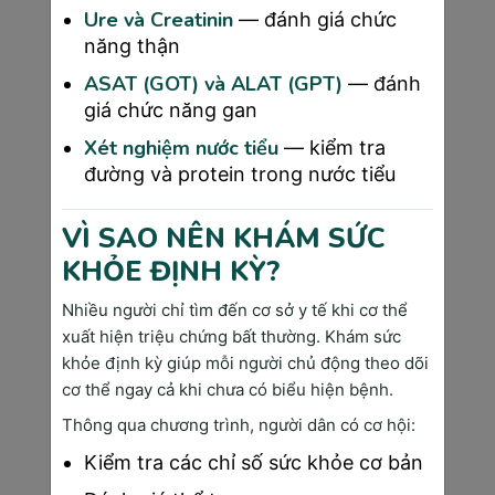
Ure và Creatinin
— đánh giá chức
biến chứng đáng tiếc.
năng thận
Vì vậy, khám thai định kỳ là cách tốt nhất để
mẹ bầu an tâm trên hành trình thai kỳ, đồng
ASAT (GOT) và ALAT (GPT)
— đánh
thời tạo cơ hội bảo vệ sự sống và phát triển
giá chức năng gan
khỏe mạnh cho bé yêu. Mỗi lần khám thai
Xét nghiệm nước tiểu
— kiểm tra
không chỉ là một nhiệm vụ, mà còn là dịp để
đường và protein trong nước tiểu
mẹ hiểu rõ hơn về sự kỳ diệu bên trong mình.
VÌ SAO NÊN KHÁM SỨC
Tại sao nên chọn Sài Gòn Medik để khám
KHỎE ĐỊNH KỲ?
thai?
Khi lựa chọn nơi khám thai, điều mẹ bầu cần
Nhiều người chỉ tìm đến cơ sở y tế khi cơ thể
xuất hiện triệu chứng bất thường. Khám sức
nhất chính là sự an tâm và chất lượng dịch vụ
khỏe định kỳ giúp mỗi người chủ động theo dõi
tốt nhất. Hiểu được mong muốn của các mẹ
cơ thể ngay cả khi chưa có biểu hiện bệnh.
Phòng Khám Đa Khoa Công Nghệ Cao Sài
Gòn Medik
chính là địa chỉ đáng tin cậy mang
Thông qua chương trình, người dân có cơ hội:
lại tất cả những yếu tố này và hơn thế nữa,
Kiểm tra các chỉ số sức khỏe cơ bản
phòng khám chắc chắn sẽ giúp mẹ bầu có