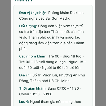
○
Các bác sĩ tại đây không chỉ giỏi
về chuyên môn mà còn rất tận
Đơn vị thực hiện:
Phòng khám Đa khoa
tâm, luôn lắng nghe và tư vấn
Công nghệ cao Sài Gòn Medik
nhẹ nhàng, giúp mẹ bầu cảm
Đối tượng:
Công dân Việt Nam thực tế
thấy thoải mái và an tâm suốt quá
cư trú trên địa bàn Thành phố, các đơn
trình mang thai.
vị do Thành phố quản lý và người lao
●
Trang thiết bị hiện đại:
động đang làm việc trên địa bàn Thành
phố.
○
Sài Gòn Medik được trang bị hệ
thống siêu âm 4D tiên tiến, máy
Các nhóm khám:
Trẻ 06 – dưới 18 tuổi ·
Doppler màu hiện đại cùng các
Trẻ 06 – 18 tuổi đang đi học · Người 18 –
thiết bị xét nghiệm chất lượng
dưới 60 tuổi · Người từ 60 tuổi trở lên
cao, giúp chẩn đoán chính xác và
Địa chỉ:
Số 61 Vườn Lài, Phường An Phú
phát hiện sớm mọi bất thường
Đông, Thành phố Hồ Chí Minh
của thai nhi.
Thời gian khám:
Sáng 07:00 – 11:30 ·
○
Trang thiết bị hiện đại không
Chiều 13:30 – 21:00
chỉ giúp bác sĩ đưa ra những
Lưu ý:
Người tham gia nên mang theo
quyết định đúng đắn mà còn