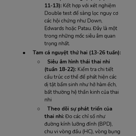
11-13):
Kết hợp với xét nghiệm
Double test để sàng lọc nguy cơ
các hội chứng như Down,
Edwards hoặc Patau. Đây là một
trong những mốc siêu âm quan
trọng nhất.
●
Tam cá nguyệt thứ hai (13-26 tuần):
○
Siêu âm hình thái thai nhi
(tuần 18-22):
Kiểm tra chi tiết
cấu trúc cơ thể để phát hiện các
dị tật bẩm sinh như hở hàm ếch,
bất thường hệ thần kinh của thai
nhi
○
Theo dõi sự phát triển của
thai nhi:
Đo các chỉ số như
đường kính lưỡng đỉnh (BPD),
chu vi vòng đầu (HC), vòng bụng