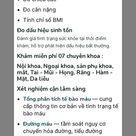
●
Cao huyết áp:
Với mẹ bầu có tiền sử
Đo cân nặng
tăng huyết áp, khám thai thường xuyên
Tính chỉ số BMI
giúp kiểm soát tình trạng bệnh, đảm
Đo dấu hiệu sinh tồn
bảo thai kỳ không bị ảnh hưởng
nghiêm trọng.
Đánh giá tình trạng sức khỏe tại thời điểm
khám, hỗ trợ phát hiện dấu hiệu bất thường.
Đảm bảo sự phát triển tốt nhất cho thai
nhi:
Khám miễn phí 07 chuyên khoa :
●
Siêu âm và các xét nghiệm định kỳ
Nội khoa, Ngoại khoa, sản phụ khoa,
mắt, Tai - Mũi - Họng, Răng - Hàm -
giúp theo dõi cân nặng, kích thước, và
Mặt, Da liễu
tim thai, phát hiện kịp thời mọi dấu hiệu
bất thường để có hướng can thiệp phù
Xét nghiệm cận lâm sàng
hợp.
Tổng phân tích tế bào máu
— cung
Chắc ít nhiều các bạn đã từng nghe qua
cấp thông tin cơ bản về tình trạng tế
những câu chuyện như: một mẹ bầu đã được
bào máu
bác sĩ phát hiện tình trạng dây rốn quấn cổ bé
Đường máu
— tầm soát nguy cơ
ngay từ giai đoạn đầu, từ đó có biện pháp xử
chuyển hóa đường, tiểu đường
lý, giúp mẹ tròn con vuông mà không gặp