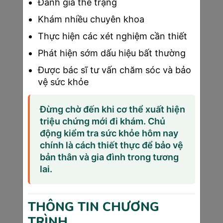
Đánh giá thể trạng
một thai kỳ khỏe mạnh và an toàn.
Khám nhiều chuyên khoa
Thực hiện các xét nghiệm cần thiết
Phát hiện sớm dấu hiệu bất thường
Được bác sĩ tư vấn chăm sóc và bảo
vệ sức khỏe
Đừng chờ đến khi cơ thể xuất hiện
triệu chứng mới đi khám. Chủ
Hình 3 Phòng Khám Đa Khoa Công Nghệ Cao
động kiểm tra sức khỏe hôm nay
Sài Gòn Medik uy tín và đáng tin cậy
chính là cách thiết thực để bảo vệ
●
Đội ngũ bác sĩ chuyên môn cao:
bản thân và gia đình trong tương
lai.
○
Sài Gòn Medik tự hào là nơi quy
tụ đội ngũ bác sĩ sản khoa hàng
đầu, đến từ các bệnh viện uy tín
THÔNG TIN CHƯƠNG
như Bệnh viện Quân Y 175 và
TRÌNH
Bệnh viện Chợ Rẫy.