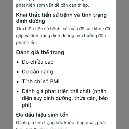
phát hiện sớm vấn đề cần can thiệp.
hội chứng Down.
Khai thác tiền sử bệnh và tình trạng
Tuần 16-20:
dinh dưỡng
Siêu âm hình thái học thai nhi,
Tìm hiểu tiền sử bệnh, các vấn đề sức khỏe đã
kiểm tra chi tiết cấu trúc cơ thể
gặp và tình trạng dinh dưỡng ảnh hưởng đến
bé để phát hiện các dị tật bẩm
phát triển.
sinh.
Đánh giá thể trạng
Thực hiện Triple test (nếu chưa
Đo chiều cao
làm Double test).
Đo cân nặng
Tuần 20-24:
Tính chỉ số BMI
Siêu âm Doppler màu để đánh
Đánh giá phát triển thể chất (nhận
giá lưu lượng máu trong tử cung
diện suy dinh dưỡng, thừa cân, béo
và bánh nhau.
phì)
Tuần 24-28:
Đo dấu hiệu sinh tồn
Kiểm tra nguy cơ tiểu đường thai
Đánh giá tình trạng sức khỏe tổng quát, phát
kỳ bằng nghiệm pháp dung nạp