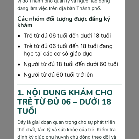
mà các mẹ không nên bỏ qua
vị do Thành phố quản lý và người lao động
đang làm việc trên địa bàn Thành phố.
Lần khám đầu tiên (ngay khi biết
Các nhóm đối tượng được đăng ký
mình mang thai):
khám
Xác nhận có thai và kiểm tra thai
Trẻ từ đủ 06 tuổi đến dưới 18 tuổi
nằm trong hay ngoài tử cung.
Trẻ từ đủ 06 tuổi đến 18 tuổi đang
Thực hiện các xét nghiệm máu,
học tại các cơ sở giáo dục
nước tiểu để đánh giá sức khỏe
ban đầu.
Người từ đủ 18 tuổi đến dưới 60 tuổi
Tuần 6-8
:
Người từ đủ 60 tuổi trở lên
Siêu âm để kiểm tra sự xuất hiện
1. NỘI DUNG KHÁM CHO
của tim thai, đảm bảo thai đang
TRẺ TỪ ĐỦ 06 – DƯỚI 18
phát triển bình thường.
TUỔI
Tuần 11-13:
Đây là giai đoạn quan trọng cho sự phát triển
Siêu âm đo độ mờ da gáy kết hợp
thể chất, tâm lý và sức khỏe của trẻ. Kiểm tra
xét nghiệm Double test để tầm
định kỳ giúp phụ huynh chủ động theo dõi và
soát nguy cơ dị tật bẩm sinh như