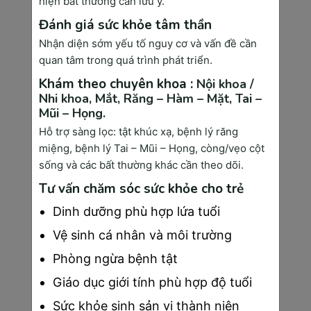
hiện bất thường cần lưu ý.
glucose.
Đánh giá sức khỏe tâm thần
Tiêm phòng uốn ván (mũi đầu
Nhận diện sớm yếu tố nguy cơ và vấn đề cần
tiên).
quan tâm trong quá trình phát triển.
Tuần 28-36:
Khám theo chuyên khoa :
Nội khoa /
Nhi khoa,
Mắt,
Răng – Hàm – Mặt,
Tai –
Khám thai định kỳ mỗi 2-3 tuần /
Mũi – Họng.
lần để theo dõi sự phát triển của
Hỗ trợ sàng lọc: tật khúc xạ, bệnh lý răng
bé.
miệng, bệnh lý Tai – Mũi – Họng, còng/vẹo cột
Tuần 36-40:
sống và các bất thường khác cần theo dõi.
Khám thai hàng tuần để kiểm tra
Tư vấn chăm sóc sức khỏe cho trẻ
ngôi thai, lượng nước ối và sức
Dinh dưỡng phù hợp lứa tuổi
khỏe tổng thể của mẹ và bé trước
Vệ sinh cá nhân và môi trường
khi sinh.
Phòng ngừa bệnh tật
Việc tuân thủ các mốc khám thai định kỳ là
cách tốt nhất để mẹ bầu an tâm và chuẩn bị
Giáo dục giới tính phù hợp độ tuổi
sẵn sàng cho hành trình “vượt cạn” sắp tới.
Sức khỏe sinh sản vị thành niên