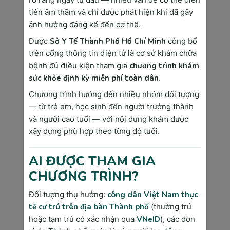
là cơ hội để phát hiện sớm các vấn đề tiềm ẩn
tiến âm thầm và chỉ được phát hiện khi đã gây
của cả mẹ và bé nếu có, giúp đảm bảo một
ảnh hưởng đáng kể đến cơ thể.
thai kỳ an toàn và trọn vẹn. Mỗi lần khám thai
Được
Sở Y Tế Thành Phố Hồ Chí Minh
công bố
là một hành trình hiểu rõ hơn về sự phát triển
trên cổng thông tin điện tử là cơ sở khám chữa
kỳ diệu của bé yêu. Dưới đây là các mốc khám
bệnh đủ điều kiện tham gia
chương trình khám
thai quan trọng mà mẹ bầu không nên bỏ qua:
sức khỏe định kỳ miễn phí toàn dân
.
Chương trình hướng đến nhiều nhóm đối tượng
— từ trẻ em, học sinh đến người trưởng thành
và người cao tuổi — với nội dung khám được
xây dựng phù hợp theo từng độ tuổi.
AI ĐƯỢC THAM GIA
CHƯƠNG TRÌNH?
Đối tượng thụ hưởng:
công dân Việt Nam thực
tế cư trú trên địa bàn Thành phố
(thường trú
Hình 2 Những thời điểm khám thai quan trọng
hoặc tạm trú có xác nhận qua
VNeID
), các đơn