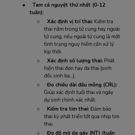
●
Tam cá nguyệt thứ nhất (0-12
tuần):
○
Xác định vị trí thai:
Kiểm tra
thai nằm trong tử cung hay ngoài
tử cung, nếu ngoài tử cung là một
tình trạng nguy hiểm cần xử lý
kịp thời.
○
Xác định số lượng thai:
Phát
hiện thai đơn hay đa thai (sinh
đôi, sinh ba…).
○
Đo chiều dài đầu mông (CRL):
Giúp xác định tuổi thai và ngày
dự sinh chính xác nhất.
○
Kiểm tra tim thai:
Đảm bảo
thai kỳ phát triển tốt qua nhịp tim
thai.
○
Đo độ mờ da gáy (NT) (tuần