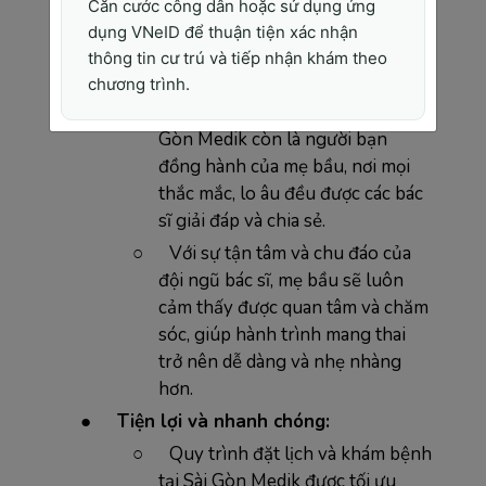
Căn cước công dân hoặc sử dụng ứng
đảm bảo sự an toàn cho cả mẹ và
dụng VNeID để thuận tiện xác nhận
bé trong suốt thai kỳ.
thông tin cư trú và tiếp nhận khám theo
●
Dịch vụ chăm sóc tận tâm:
chương trình.
○
Không chỉ là nơi khám bệnh, Sài
Gòn Medik còn là người bạn
đồng hành của mẹ bầu, nơi mọi
thắc mắc, lo âu đều được các bác
sĩ giải đáp và chia sẻ.
○
Với sự tận tâm và chu đáo của
đội ngũ bác sĩ, mẹ bầu sẽ luôn
cảm thấy được quan tâm và chăm
sóc, giúp hành trình mang thai
trở nên dễ dàng và nhẹ nhàng
hơn.
●
Tiện lợi và nhanh chóng:
○
Quy trình đặt lịch và khám bệnh
tại Sài Gòn Medik được tối ưu