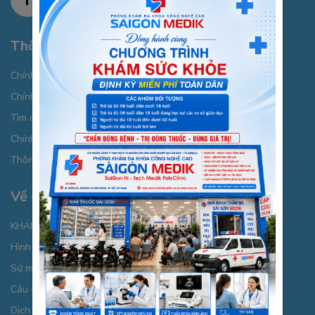
Thông tin cần biết
Chính sách bảo mật thông tin cá nhân
Chính sách thanh toán
Tìm đường đi
Chính sách Cookies
Thông báo xử lý dữ liệu cá nhân
Về chúng tôi
KHÁM BỆNH CHỌN GÓI
Hình ảnh giới thiệu
Sứ mệnh chăm sóc từ cái “Tâm”
Câu chuyện thương hiệu
Dịch vụ phòng khám đa khoa