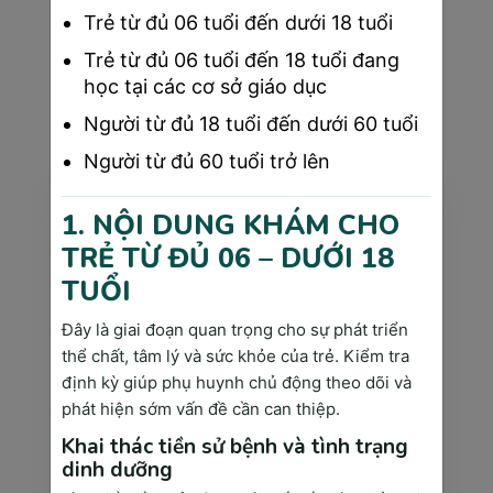
Trẻ từ đủ 06 tuổi đến dưới 18 tuổi
TIN TỨC LIÊN QUAN
Trẻ từ đủ 06 tuổi đến 18 tuổi đang
học tại các cơ sở giáo dục
có thể bạn quan tâm
Người từ đủ 18 tuổi đến dưới 60 tuổi
Người từ đủ 60 tuổi trở lên
1. NỘI DUNG KHÁM CHO
TRẺ TỪ ĐỦ 06 – DƯỚI 18
TUỔI
Đây là giai đoạn quan trọng cho sự phát triển
thể chất, tâm lý và sức khỏe của trẻ. Kiểm tra
định kỳ giúp phụ huynh chủ động theo dõi và
phát hiện sớm vấn đề cần can thiệp.
Dịch vụ khám bảo hiểm tại Sài Gòn Medik như
Khai thác tiền sử bệnh và tình trạng
nào?
dinh dưỡng