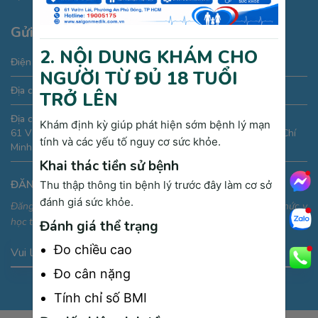
Gửi thông tin liên hệ
2. NỘI DUNG KHÁM CHO
Điện thoại:
19005175
NGƯỜI TỪ ĐỦ 18 TUỔI
Địa chỉ Email:
phongkham@saigonmedik.com
TRỞ LÊN
Địa chỉ:
Khám định kỳ giúp phát hiện sớm bệnh lý mạn
61 Vườn Lài, phường An Phú Đông, Quận 12, Thành phố Hồ Chí
tính và các yếu tố nguy cơ sức khỏe.
Minh, Việt Nam
Khai thác tiền sử bệnh
ĐĂNG KÝ NHẬN THÔNG TIN
Thu thập thông tin bệnh lý trước đây làm cơ sở
đánh giá sức khỏe.
Đăng ký để nhận thông tin ưu đãi, sự kiện và cập nhật kiến thức y
học thường thức
Đánh giá thể trạng
Đo chiều cao
Vui lòng nhập địa chỉ Email
Đo cân nặng
Tính chỉ số BMI