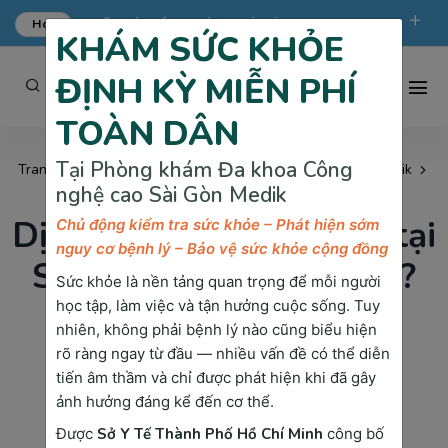
Hot
ƯU ĐÃI KHÁM TỔNG QUÁT TẠI SÀI GÒN MEDIK.
KHÁM SỨC KHỎE
phongkham@saigonmedik.com
19005175
ĐỊNH KỲ MIỄN PHÍ
TOÀN DÂN
Tại Phòng khám Đa khoa Công
Trang chủ
Thắc mắc về phòng khám cao cấp Sài Gòn Medik
nghệ cao Sài Gòn Medik
Dịch vụ khám bảo hiểm tại Sài Gòn Medik như nào?
Dịch vụ khám bảo hiểm tại
Chủ động kiểm tra sức khỏe – Phát hiện sớm
nguy cơ bệnh lý – Bảo vệ sức khỏe cộng đồng
Sài Gòn Medik như nào?
Sức khỏe là nền tảng quan trọng để mỗi người
học tập, làm việc và tận hưởng cuộc sống. Tuy
Phòng khám Sài Gòn Medik cung cấp dịch vụ
nhiên, không phải bệnh lý nào cũng biểu hiện
khám chữa bệnh có bảo hiểm y tế (BHYT)
rõ ràng ngay từ đầu — nhiều vấn đề có thể diễn
tiến âm thầm và chỉ được phát hiện khi đã gây
theo thông tư của Bộ Y tế Việt Nam. Phòng
ảnh hưởng đáng kể đến cơ thể.
khám này liên thông với các bệnh viện và
trung tâm y tế tuyến huyện, giúp bệnh nhân
Được
Sở Y Tế Thành Phố Hồ Chí Minh
công bố