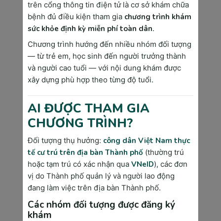
có thể dễ dàng tiếp cận dịch vụ khám bảo
trên cổng thông tin điện tử là cơ sở khám chữa
hiểm tại đây.
bệnh đủ điều kiện tham gia
chương trình khám
sức khỏe định kỳ miễn phí toàn dân
.
Bên cạnh đó, phòng khám cũng có các dịch vụ
khác như khám sức khỏe định kỳ, khám chữa
Chương trình hướng đến nhiều nhóm đối tượng
bệnh nội ngoại khoa, chăm sóc hậu phẫu, và
— từ trẻ em, học sinh đến người trưởng thành
các dịch vụ cấp cứu​.
và người cao tuổi — với nội dung khám được
xây dựng phù hợp theo từng độ tuổi.
Phòng Khám Đa Khoa Công Nghệ
AI ĐƯỢC THAM GIA
Cao Sài Gòn Medik
CHƯƠNG TRÌNH?
Admin
Đối tượng thụ hưởng:
công dân Việt Nam thực
“Lương Y Như Từ Mẫu” không chỉ là một
tế cư trú trên địa bàn Thành phố
(thường trú
câu nói thể hiện tấm lòng của một người
hoặc tạm trú có xác nhận qua
VNeID
), các đơn
làm nghề y, đó còn là tôn chỉ mà đội ngũ
y bác sĩ chúng tôi luôn đặt trái tim của
vị do Thành phố quản lý và người lao động
mình hướng tới tại Phòng khám Đa Khoa
đang làm việc trên địa bàn Thành phố.
Sài Gòn Medik.
Các nhóm đối tượng được đăng ký
khám