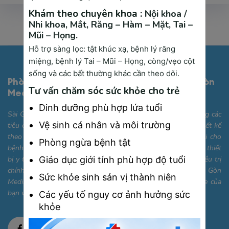
Khám theo chuyên khoa :
Nội khoa /
Nhi khoa,
Mắt,
Răng – Hàm – Mặt,
Tai –
Mũi – Họng.
Hỗ trợ sàng lọc: tật khúc xạ, bệnh lý răng
miệng, bệnh lý Tai – Mũi – Họng, còng/vẹo cột
sống và các bất thường khác cần theo dõi.
Phòng Khám Đa Khoa Công Nghệ Cao Sài Gòn
Tư vấn chăm sóc sức khỏe cho trẻ
Medik
Dinh dưỡng phù hợp lứa tuổi
Sài Gòn Medik được trang bị cơ sở vật chất hiện đại, đáp ứng các
Vệ sinh cá nhân và môi trường
tiêu chuẩn quốc tế với các phòng khám chuyên khoa được thiết kế
theo hướng thân thiện, tiện nghi và tối ưu hóa sự thoải mái cho
Phòng ngừa bệnh tật
bệnh nhân. Bên cạnh đó, chúng tôi sở hữu hệ thống máy móc, thiết
Giáo dục giới tính phù hợp độ tuổi
bị y tế công nghệ cao, giúp hỗ trợ quá trình chẩn đoán và điều trị
chính xác, nhanh chóng. Phòng khám Đa khoa Cao cấp Sài Gòn
Sức khỏe sinh sản vị thành niên
Medik mong muốn trở thành điểm đến tin cậy cho sức khỏe của
bạn và gia đình.
Các yếu tố nguy cơ ảnh hưởng sức
khỏe