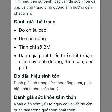
Tìm hiểu tiền sử bệnh, các vấn đề sức khỏe đã
Xem thêm
gặp và tình trạng dinh dưỡng ảnh hưởng đến
phát triển.
Đánh giá thể trạng
Đo chiều cao
Đo cân nặng
Tính chỉ số BMI
Đánh giá phát triển thể chất (nhận
diện suy dinh dưỡng, thừa cân, béo
phì)
Đo dấu hiệu sinh tồn
Dịch vụ của phòng khám SÀI GÒN MEDIK là
Đánh giá tình trạng sức khỏe tổng quát, phát
gì?
hiện bất thường cần lưu ý.
Xem thêm
Đánh giá sức khỏe tâm thần
Nhận diện sớm yếu tố nguy cơ và vấn đề cần
quan tâm trong quá trình phát triển.