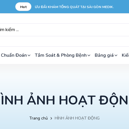
Hot
ƯU ĐÃI KHÁM TỔNG QUÁT TẠI SÀI GÒN MEDIK.
 Chuẩn Đoán
Tầm Soát & Phòng Bệnh
Bảng giá
Kiế
ÌNH ẢNH HOẠT ĐỘ
Trang chủ
HÌNH ẢNH HOẠT ĐỘNG