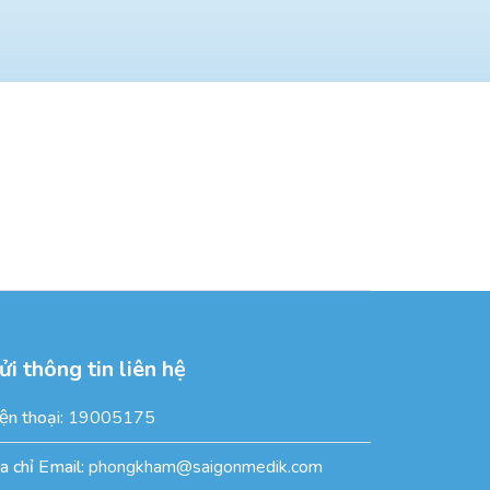
ửi thông tin liên hệ
ện thoại:
19005175
̣a chỉ Email:
phongkham@saigonmedik.com