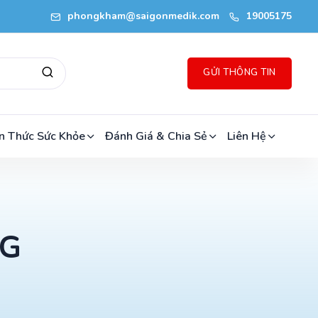
phongkham@saigonmedik.com
19005175
GỬI THÔNG TIN
n Thức Sức Khỏe
Đánh Giá & Chia Sẻ
Liên Hệ
NG