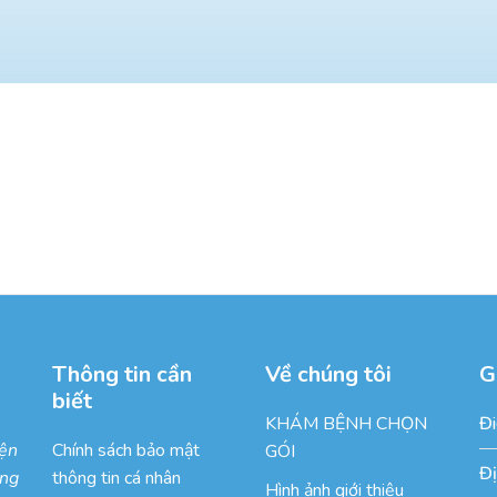
Thông tin cần
Về chúng tôi
G
biết
KHÁM BỆNH CHỌN
Đi
iện
Chính sách bảo mật
GÓI
Đi
òng
thông tin cá nhân
Hình ảnh giới thiệu