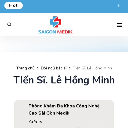
Hot
ƯU ĐÃI KHÁM TỔNG QUÁT TẠI SÀI GÒN MEDIK.
phongkham@saigonmedik.com
19005175
Trang chủ
Đội ngũ bác sĩ
Tiến Sĩ. Lê Hồng Minh
Tiến Sĩ. Lê Hồng Minh
Phòng Khám Đa Khoa Công Nghệ
Cao Sài Gòn Medik
Admin