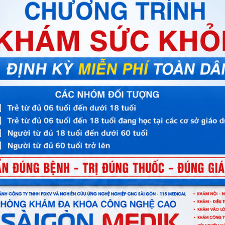
ư: “Bạn có cảm thấy khó thở không?”, “Bạn có cảm thấy đau ở đâu
à những câu hỏi quan trọng để bác sĩ có thể đánh giá chính xác hơ
 cung cấp các thông tin chi tiết và chính xác nhất cho bác sĩ nhé.
o?
 thiết yếu trong quá trình thăm khám và điều trị bệnh, nó giúp ph
. Đây là nền tảng để bác sĩ đánh giá tình trạng bệnh nhân thông qu
các bệnh lý nguy hiểm như tim mạch, tiểu đường, hoặc rối loạn tiê
trị hiệu quả cao nhất.