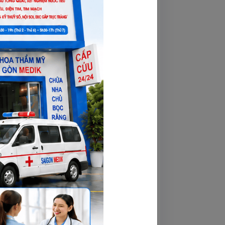
nguy hiểm
 kịp thời điều chỉnh phương pháp điều 
ét nghiệm máu, chụp X-quang, hoặc siêu 
.
 mầm mống của các bệnh nghiêm trọng. 
 nhân, giảm nguy cơ gặp phải các tình 