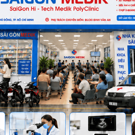
 sàng là vô cùng quan trọng để có thể ngăn ngừa các bệnh lý 
ác biến chứng nguy hiểm, bằng cách theo dõi sức khỏe liên tục và
hân, đây là bước đầu tiên dẫn đến các xét nghiệm chuyên sâu như x
 phương án điều trị chính xác, và cá nhân hóa theo từng bệnh nhân
nằm ở khả năng phát hiện những dấu hiệu nhỏ nhưng lại chính là
giúp đảm bảo sức khỏe ổn định mà còn mang lại sự an tâm cho bệnh