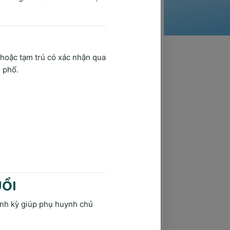
ột bệnh nhân. Kết quả từ khám lâm 
hác đồ điều trị bệnh phù hợp cho từng 
 hoặc tạm trú có xác nhận qua
h phố.
UỔI
định kỳ giúp phụ huynh chủ