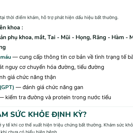
tại thời điểm khám, hỗ trợ phát hiện dấu hiệu bất thường.
ên khoa :
ản phụ khoa, mắt, Tai - Mũi - Họng, Răng - Hàm - M
àng
o máu
— cung cấp thông tin cơ bản về tình trạng tế 
t nguy cơ chuyển hóa đường, tiểu đường
h giá chức năng thận
Bệnh nhân sẽ được trao đổi trực tiếp với bác sĩ để chẩn đoán b
(GPT)
— đánh giá chức năng gan
, cân nặng:
 Việc đo các chỉ số này sẽ giúp bác sĩ đánh giá tình tr
 kiểm tra đường và protein trong nước tiểu
ững chỉ số quan trọng nhất để theo dõi sức khỏe tim mạch, vì nó s
.
ÁM SỨC KHỎE ĐỊNH KỲ?
ử dụng để tính chỉ số thể chất của cơ thể (BMI), từ đó xác định xe
 việc duy trì các chỉ số này ở mức ổn định là yếu tố quan trọng tro
ở y tế khi cơ thể xuất hiện triệu chứng bất thường. Khám sức kh
h, xương khớp và tiểu đường.
 khi chưa có biểu hiện bệnh.