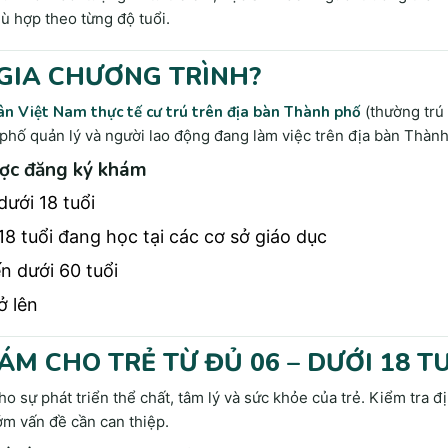
 hợp theo từng độ tuổi.
tiên và quan trọng bậc nhất trong quy trình khám chữa bệnh cho m
 ra được đánh giá toàn diện về sức khỏe và cũng như đưa ra được p
GIA CHƯƠNG TRÌNH?
n Việt Nam thực tế cư trú trên địa bàn Thành phố
(thường trú
 phố quản lý và người lao động đang làm việc trên địa bàn Thàn
ợc đăng ký khám
dưới 18 tuổi
18 tuổi đang học tại các cơ sở giáo dục
n dưới 60 tuổi
ở lên
ÁM CHO TRẺ TỪ ĐỦ 06 – DƯỚI 18 T
ho sự phát triển thể chất, tâm lý và sức khỏe của trẻ. Kiểm tra 
ớm vấn đề cần can thiệp.