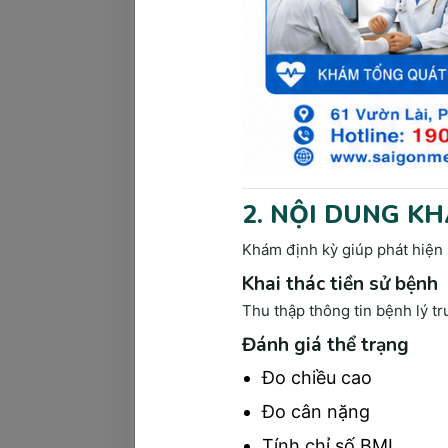
trạng y tế nguy hiểm trong tương lai.
Các bước khám lâm sàng tại Sài Gòn M
Để đảm bảo cho bệnh nhân được nhận đầ
Medik sẽ theo từng bước cụ thể như sa
Trao đổi trực tiếp với b
2. NỘI DUNG K
nhìn tổng quát về tình tr
của bệnh, các thói quen s
Khám định kỳ giúp phát hiện 
Khai thác tiền sử bệnh
Thu thập thông tin bệnh lý t
Đánh giá thể trạng
Đo chiều cao
Đo cân nặng
Tính chỉ số BMI