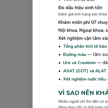
Đo dấu hiệu sinh tồn
Đánh giá tình trạng sức khỏe 
Khám miễn phí 07 chuy
Nội khoa, Ngoại khoa, s
Xét nghiệm cận lâm s
Tổng phân tích tế bà
Đường máu
— tầm soá
Ure và Creatinin
— đán
ASAT (GOT) và ALAT 
Đo huyết áp, chiều cao
Xét nghiệm nước tiểu
—
Huyết áp là một trong nh
vấn đề về tuần hoàn máu
VÌ SAO NÊN KH
Cân nặng và chiều cao thì được s
hay suy dinh dưỡng hay không. Và
Nhiều người chỉ tìm đến cơ s
bao gồm các bệnh lý về tim mạc
động theo dõi cơ thể ngay cả