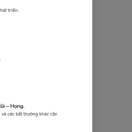
át triển.
nh
)
ó giúp bác sĩ thu thập các thông tin 
ng nghe, đèn soi..để có thể thực hiện 
p cho bác sĩ có thể đánh giá được tình 
Mũi – Họng.
g và các bất thường khác cần