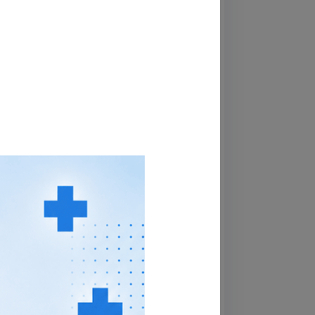
cơ bản
t và kinh nghiệm thăm khám bệnh của 
Gòn Medik. Việc trao đổi thông tin với 
c sĩ thu hẹp phạm vi bệnh lý của bệnh 