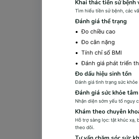
Khai thác tiền sử bệnh
Tìm hiểu tiền sử bệnh, các v
Đánh giá thể trạng
K
Đo chiều cao
Đo cân nặng
Tính chỉ số BMI
Khám Lâm Sàng là gì?
Đánh giá phát triển t
Có thể các bạn chưa biết, khám lâm sàng
Đo dấu hiệu sinh tồn
về tình trạng sức khỏe của bệnh nhân l
Đánh giá tình trạng sức khỏe 
Trong quá trình khám lâm sàng, các bác 
Đánh giá sức khỏe tâm
các bước thu thập thông tin, chỉ số cơ b
trạng dinh dưỡng, cũng như chẩn đoán c
Nhận diện sớm yếu tố nguy cơ
Khám theo chuyên kho
Hỗ trợ sàng lọc: tật khúc xạ,
theo dõi.
Tư vấn chăm sóc sức kh