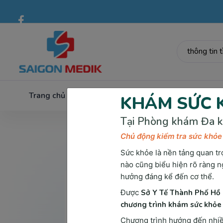
Trang chủ
Về chúng tôi
Dịch vụ
Xét Nghiệm &
KHÁM SỨC K
Tại Phòng khám Đa k
Chủ động kiểm tra sức khỏe
Sức khỏe là nền tảng quan tr
nào cũng biểu hiện rõ ràng n
hưởng đáng kể đến cơ thể.
Được
Sở Y Tế Thành Phố Hồ 
chương trình khám sức khỏe 
Chương trình hướng đến nhiều