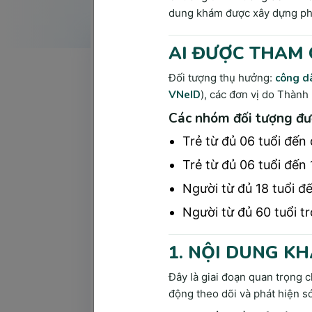
dung khám được xây dựng phù
Khám lâm sàng chính là hoạt động đầu 
sàng sẽ giúp cho các bác sĩ có thể đưa
AI ĐƯỢC THAM 
bệnh nhân.
Đối tượng thụ hưởng:
công dâ
VNeID
), các đơn vị do Thành
Các nhóm đối tượng đư
Trẻ từ đủ 06 tuổi đến 
Trẻ từ đủ 06 tuổi đến 
Người từ đủ 18 tuổi đế
Người từ đủ 60 tuổi tr
1. NỘI DUNG KH
Đây là giai đoạn quan trọng c
động theo dõi và phát hiện s