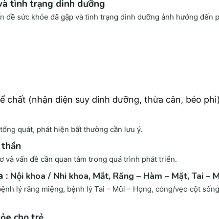
 và tình trạng dinh dưỡng
ấn đề sức khỏe đã gặp và tình trạng dinh dưỡng ảnh hưởng đến ph
hám lâm sàng là bước đầu tiên của các quy trình khám chữa bệ
hể chất (nhận diện suy dinh dưỡng, thừa cân, béo phì
 là một bước vô cùng quan trọng trong quy trình khám chữa bệnh, n
úc ban đầu.
tổng quát, phát hiện bất thường cần lưu ý.
sĩ thường sẽ sử dụng các dụng cụ như: máy đo huyết áp, bàn cân, ố
 thần
ản như huyết áp, nhịp tim, chiều cao và cân nặng. Các chỉ số này giú
ác bệnh lý liên quan đến tim mạch, thiếu dinh dưỡng hoặc béo phì.
 và vấn đề cần quan tâm trong quá trình phát triển.
a :
Nội khoa / Nhi khoa,
Mắt,
Răng – Hàm – Mặt,
Tai – 
 bệnh lý răng miệng, bệnh lý Tai – Mũi – Họng, còng/vẹo cột sốn
ỏe cho trẻ