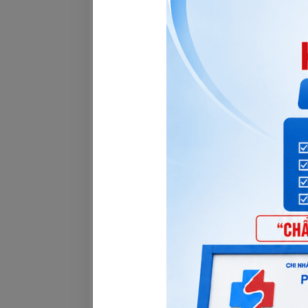
Những câu hỏi các bạn sẽ thường gặp nh
ai từng mắc bệnh gì nguy hiểm không?” l
đoán sơ bộ cho bệnh nhân, vì vậy bạn hãy
Khám Lâm Sàng quan trọng như thế nà
Có thể thấy, khám lâm sàng là một bước
hoặc tiềm ẩn trong cơ thể của bệnh nhân
số cơ bản. Nhờ vào việc khám lâm sàng, 
đầu, và đây cũng chính là giai đoạn điều 