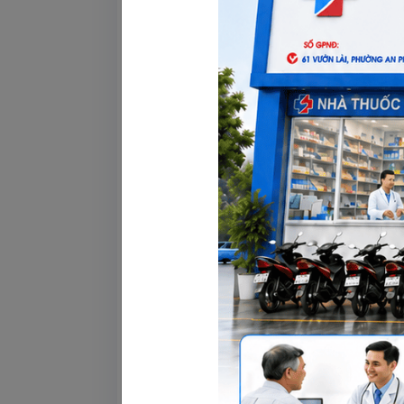
Khám lâm
Khám lâm sàng định kỳ giúp ngăn ngừa c
trị khi cần thiết. Đối với nhiều bệnh n
âm…Bằng cách này, bác sĩ có thể đưa ra
Tầm quan trọng của khám lâm sàng còn 
Việc khám lâm sàng đều đặn không chỉ 