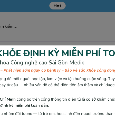
Hot
ƯU ĐÃI KHÁM TỔNG QUÁT TẠI SÀI GÒN MEDIK.
 Chuẩn Đoán
Tầm Soát & Phòng Bệnh
Bảng giá
Kiế
HỎE ĐỊNH KỲ MIỄN PHÍ T
hoa Công nghệ cao Sài Gòn Medik
 – Phát hiện sớm nguy cơ bệnh lý – Bảo vệ sức khỏe cộng đồn
ọng để mỗi người học tập, làm việc và tận hưởng cuộc sống. Tuy
gay từ đầu — nhiều vấn đề có thể diễn tiến âm thầm và chỉ được
Chí Minh
công bố trên cổng thông tin điện tử là cơ sở khám chữ
Trang chủ
Khám sức khỏe tổng quát
Khám lâm sàng
định kỳ miễn phí toàn dân
.
Khám lâm sàng
 nhóm đối tượng — từ trẻ em, học sinh đến người trưởng thành 