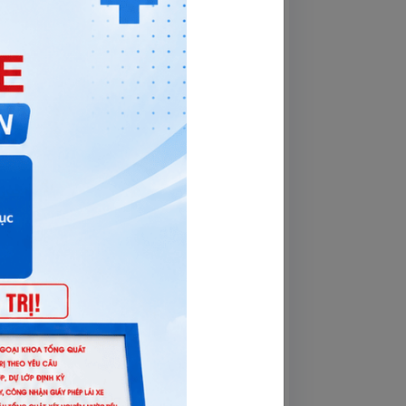
 không?” hoặc “Trong gia đình bạn có 
n về tình trạng sức khỏe và đưa ra chẩn 
át hiện sớm những dấu hiệu bất thường 
a các biểu hiện bên ngoài và các chỉ 
u hóa có thể được phát hiện ở giai đoạn 