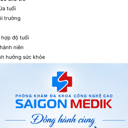
ứa tuổi
ôi trường
 hợp độ tuổi
thành niên
nh hưởng sức khỏe
ĩ sẽ sử dụng các thiết bị y tế để thu thập các thông tin, chỉ số 
vào các thiết bị hỗ trợ mà còn đòi hỏi sự nhạy bén trong quan sá
g điểm mạnh nhất của đội ngũ y bác sĩ tại Phòng Khám Đa Khoa Sài 
cũng như tiền sử bệnh lý của cá nhân và gia đình bệnh nhân giúp bá