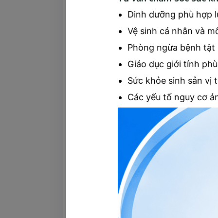
Dinh dưỡng phù hợp l
Vệ sinh cá nhân và m
Phòng ngừa bệnh tật
Giáo dục giới tính phù
Sức khỏe sinh sản vị 
Các yếu tố nguy cơ ả
Bác s
Ngoài ra, khám lâm sàng không chỉ dựa 
các bác sĩ, đây cũng là một trong nhữn
bệnh nhân về các triệu chứng hiện tại, 
nhân có thể mắc phải.