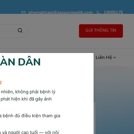
phongkham@saigonmedik.com
19005175
GỬI THÔNG TIN
n Thức Sức Khỏe
Đánh Giá & Chia Sẻ
Liên Hệ
OÀN DÂN
g
 nhiên, không phải bệnh lý
 phát hiện khi đã gây ảnh
a bệnh đủ điều kiện tham gia
và người cao tuổi — với nội