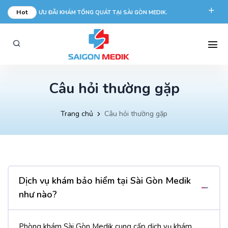
Hot
ƯU ĐÃI KHÁM TỔNG QUÁT TẠI SÀI GÒN MEDIK.
phongkham@saigonmedik.com
19005175
Câu hỏi thường gặp
Trang chủ
Câu hỏi thường gặp
Dịch vụ khám bảo hiểm tại Sài Gòn Medik
như nào?
Phòng khám Sài Gòn Medik cung cấp dịch vụ khám